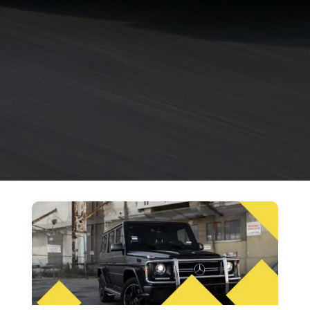
حجز
ليموزين
مرسى
مطروح
حجز
ليموزين
مطار
سفنكس
خدمة
ليموزين
الغردقة
ليموزين