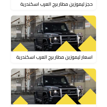
دهب
حجز ليموزين مطار برج العرب اسكندرية
الى
القاهرة
والعكس
ليموزين
مرسيدس
ايجار
بالسائق
اسعار ليموزين مطار برج العرب اسكندرية
فى
مصر
ليموزين
مطار
العلمين
الجديدة