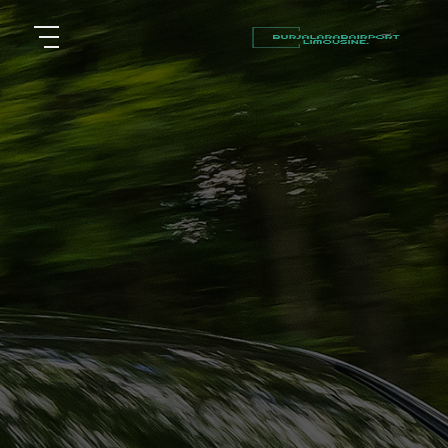
أسعار
الرئيسية
توصيل
مطار
من نحن
برج
العرب
مقالات
شركات
خدماتنا
تأجير
سيارات
اتصل بنا
في
الاسكندرية
EN
AR
ليموزين
القاهرة