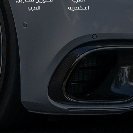
اسكندرية
العرب
حجز
ليموزين
الساحل
الشمالي
حجز
ليموزين
العين
السخنة
حجز
ليموزين
شرم
الشيخ