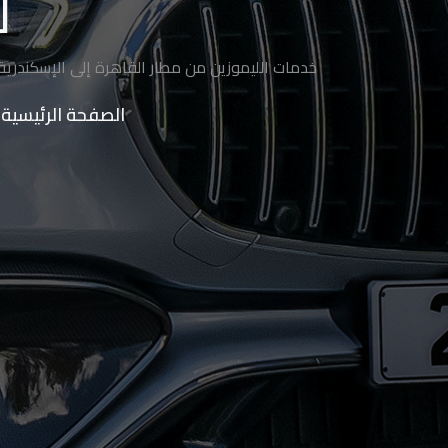
ل
ليموزين
الساحل
خدمات الليموزين من مطار القاهرة إلى الإسكندرية
الشمالي
الصفحة الرئيسية
حجز
ليموزين
العين
السخنة
حجز
ليموزين
شرم
الشيخ
حجز
ليموزين
مرسى