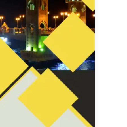
تاكسي
السويس
تاكسي
العين
السخنة
تاكسي
الغردقة
تاكسي
شرم
الشيخ
تاكسي
مايو