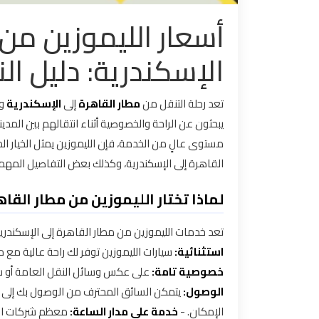
أسعار الليموزين من 
تاكسي
مدينة
الإسكندرية: دليل الن
نصر
تاكسي
تعد رحلة التنقل من
مطار القاهرة
إلى
الإسكندرية
وا
مرسي
يبحثون عن الراحة والخصوصية أثناء انتقالهم بين المدي
مطروح
مستوى عالٍ من الخدمة، فإن الليموزين يمثل الخيار ال
القاهرة إلى الإسكندرية، وكذلك بعض التفاصيل المهمة
تاكسي
لماذا تختار الليموزين من مطار القاه
مطار
سفنكس
تعد خدمات الليموزين من مطار القاهرة إلى الإسكندرية
استثنائية:
سيارات الليموزين توفر لك راحة عالية مع 
توصيل
خصوصية تامة:
على عكس وسائل النقل العامة أو سيار
الى
الوصول:
يتمكن السائق المحترف من الوصول بك إلى وج
مطار
القاهرة
الإمكان. -
خدمة على مدار الساعة: