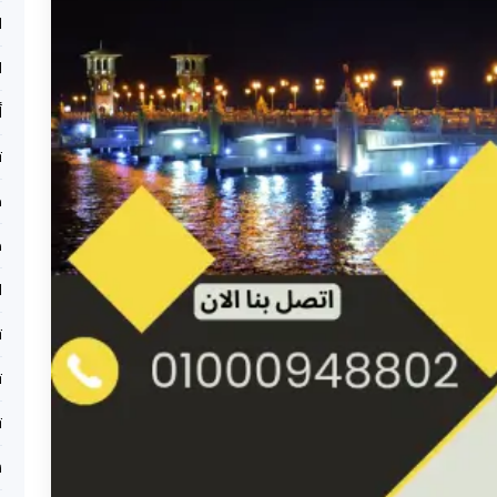
ل
ل
أ
ت
م
م
ا
ت
ت
ت
س