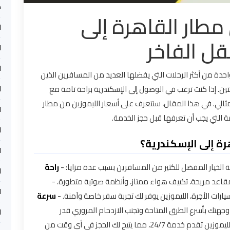
م
مطار القاهرة إلى
ل
قل الفاخر
ل
ل
حدة من أكثر الرحلات التي يفضلها العديد من المسافرين الذين
نتين. إذا كنت ترغب في الوصول إلى الإسكندرية براحة تامة مع
ا
مثالي. في هذا المقال، سنتعرف على أسعار الليموزين من مطار
ا
 التي يجب أن تعرفها قبل حجز الخدمة.
ل
رة إلى الإسكندرية؟
ل
 الخيار المفضل للكثير من المسافرين بسبب عدة مزايا: -
راحة
ل
مقاعد مريحة، تكييف هواء ممتاز، وأنظمة صوتية متطورة. -
ا
ات الأجرة، الليموزين يوفر لك تجربة سفر خاصة وآمنة. -
سرعة
هتك بأسرع الطرق المتاحة وتجنب الازدحام المروري قدر
ل
معظم شركات الليموزين تقدم خدمة 24/7، مما يتيح لك الحجز في أي وقت من