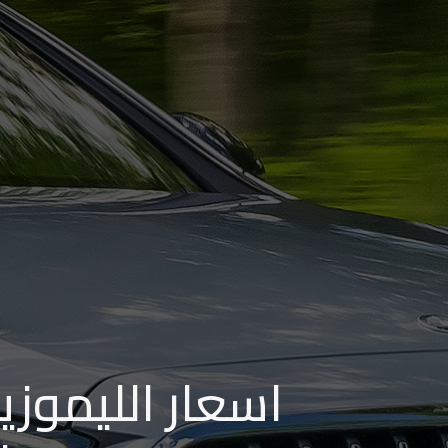
من
مطار
برج
العرب
إلى
القاهرة
ايجار
سارات
مرسيدس
حجز
ليموزين
اسعار الليموزي
اسكندرية
حجز