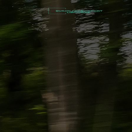
أسعار
توصيل
مطار
برج
العرب
شركات
تأجير
سيارات
في
الاسكندرية
ليموزين
القاهرة
الاسكندرية