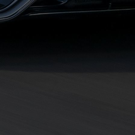
مطروح
حجز
ليموزين
مطار
سفنكس
خدمة
ليموزين
الغردقة
ليموزين
دهب
الى
القاهرة
والعكس