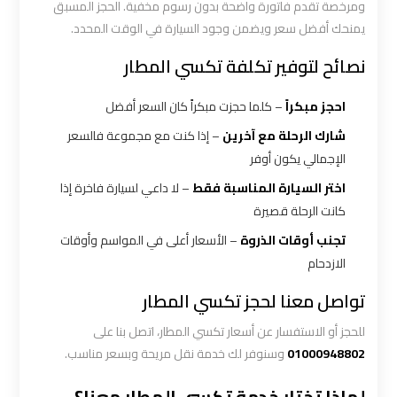
الاسكندرية
ومرخصة تقدم فاتورة واضحة بدون رسوم مخفية. الحجز المسبق
القاهرة
يمنحك أفضل سعر ويضمن وجود السيارة في الوقت المحدد.
نصائح لتوفير تكلفة تكسي المطار
ليموزين
الاسكندريه
احجز مبكراً
– كلما حجزت مبكراً كان السعر أفضل
الغردقه
شارك الرحلة مع آخرين
– إذا كنت مع مجموعة فالسعر
الإجمالي يكون أوفر
ليموزين
اختر السيارة المناسبة فقط
– لا داعي لسيارة فاخرة إذا
الاسكندريه
كانت الرحلة قصيرة
الي
السويس
تجنب أوقات الذروة
– الأسعار أعلى في المواسم وأوقات
الازدحام
ليموزين
تواصل معنا لحجز تكسي المطار
الاسكندريه
للحجز أو الاستفسار عن أسعار تكسي المطار، اتصل بنا على
شرم
01000948802
وسنوفر لك خدمة نقل مريحة وبسعر مناسب.
الشيخ
لماذا تختار خدمة تكسي المطار معنا؟