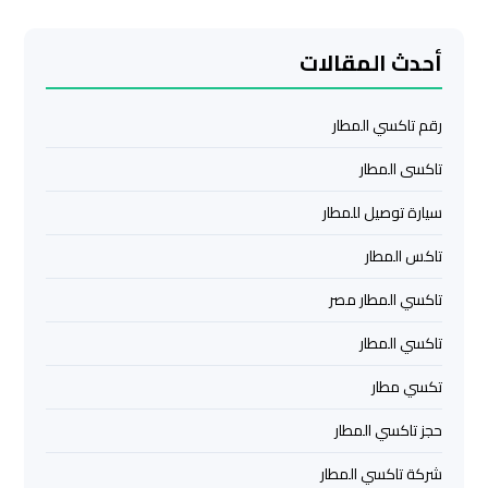
ليموزين
أحدث المقالات
مرسي
مطروح
رقم تاكسي المطار
ليموزين
تاكسى المطار
رأس
سيارة توصيل للمطار
سدر
تاكس المطار
ليموزين
تاكسي المطار مصر
برج
العرب
تاكسي المطار
الغردقة
تكسي مطار
ليموزين
حجز تاكسي المطار
برج
شركة تاكسي المطار
العرب