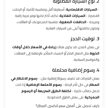
شركات
2. نوع السيارة المطلوبة
ليموزين
-
السيارات الاقتصادية:
أسعارها أقل ومناسبة للأفراد أو الرحلات
بالقاهرة
القصيرة -
السيارات الفاخرة:
تكلف أكثر لكنها توفر تجربة راقية
ومريحة -
الحافلات الصغيرة:
مناسبة للمجموعات أو العائلات،
شركات
وتكون تكلفتها أعلى من السيارات العادية
ليموزين
3. توقيت الحجز
في
القاهرة
في بعض المدن، قد يكون هناك
زيادة في الأسعار خلال أوقات
الذروة
مثل الصباح الباكر أو المساء المتأخر، بالإضافة إلى العطلات
شركة
والمواسم السياحية.
ليموزين
4. رسوم إضافية محتملة
القاهرة
بعض الشركات قد تضيف رسومًا إضافية مثل: -
رسوم الانتظار في
شركة
المطار
في حال تأخر الرحلة -
رسوم الأمتعة الإضافية
إذا كنت
ليموزين
تحمل حقائب كثيرة -
تكلفة الطرق السريعة أو الرسوم
مطار
الجمركية
على بعض الطرق المدفوعة
القاهرة
كيف تحصل على أفضل سعر لتكسي المطار؟