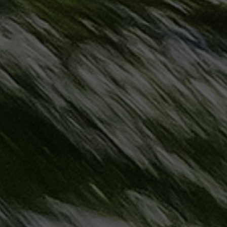
مطروح
حجز
ليموزين
مطار
سفنكس
خدمة
ليموزين
الغردقة
ليموزين
دهب
الى
القاهرة
والعكس