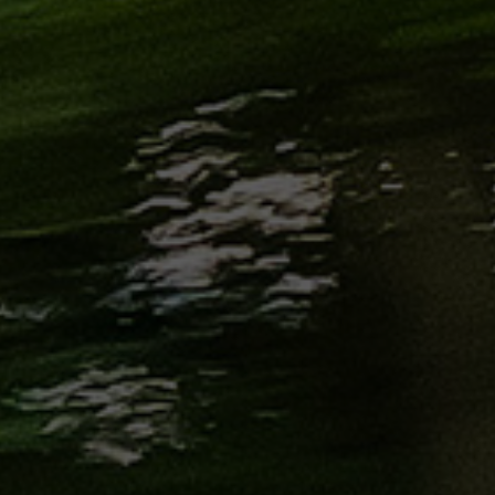
من
مطار
برج
العرب
إلى
القاهرة
ايجار
سارات
مرسيدس
حجز
ليموزين
اسكندرية
حجز