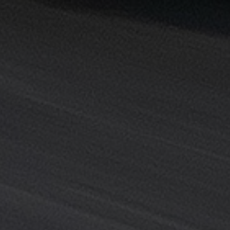
خدمة
ليموزين
المطار
خدمة
ليموزين
مطار
القاهرة
خدمه
vip
رقم
تليفون
ليموزين
مطار