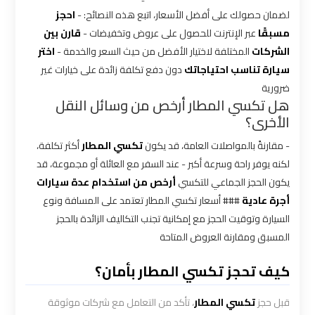
لضمان حصولك على أفضل الأسعار، اتبع هذه النصائح: -
احجز
شركه
مسبقًا
عبر الإنترنت للحصول على عروض وتخفيضات -
قارن بين
ليموزين
الشركات
المختلفة لاختيار الأفضل من حيث السعر والخدمة -
اختر
في
سيارة تناسب احتياجاتك
دون دفع تكلفة زائدة على خيارات غير
القاهره
ضرورية
هل تكسي المطار أرخص من وسائل النقل
ليموزين
الأخرى؟
اسكندرية
- مقارنةً بالمواصلات العامة، قد يكون
تكسي المطار
أكثر تكلفة،
القاهرة
لكنه يوفر راحة وسرعة أكبر - عند السفر مع العائلة أو مجموعة، قد
يكون الحجز الجماعي للتكسي
أرخص من استخدام عدة سيارات
ليموزين
أجرة عادية
### أسعار تكسي المطار تعتمد على المسافة ونوع
الإسكندرية
السيارة وتوقيت الحجز مع إمكانية تجنب التكاليف الزائدة بالحجز
من
المسبق ومقارنة العروض المتاحة
مطار
القاهرة
كيف تحجز تكسي المطار بأمان؟
ليموزين
قبل حجز
تكسي المطار
، تأكد من التعامل مع شركات موثوقة