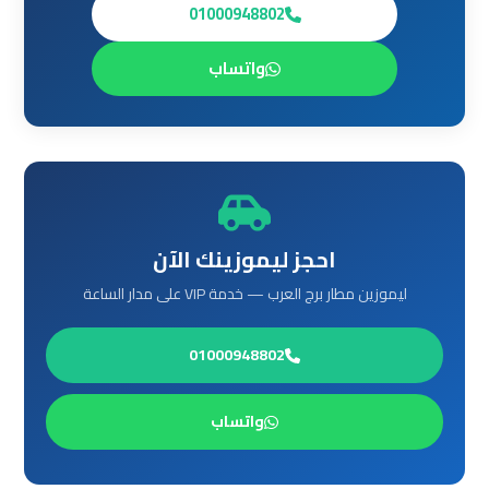
ليموزين
01000948802
من
مطار
واتساب
القاهرة
مطار
القاهرة
ليموزين
احجز ليموزينك الآن
ليموزين
ليموزين مطار برج العرب — خدمة VIP على مدار الساعة
مطار
شرم
الشيخ
01000948802
ليموزين
واتساب
مطار
الغردقة