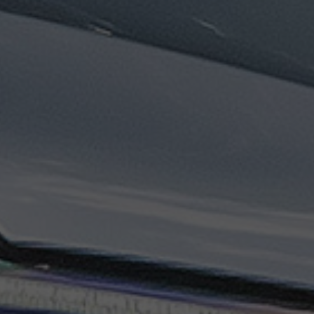
تاكسي
السويس
تاكسي
العين
السخنة
تاكسي
الغردقة
تاكسي
شرم
الشيخ
تاكسي
مايو