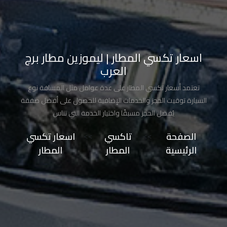
تاكسي
مدينة
نصر
اسعار تكسي المطار | ليموزين مطار برج
العرب
تاكسي
مرسي
تعتمد أسعار تكسي المطار على عدة عوامل مثل المسافة نوع
مطروح
السيارة توقيت الحجز والخدمات الإضافية للحصول على أفضل صفقة
يُفضل الحجز مسبقًا واختيار الخدمة التي تناس
تاكسي
الصفحة
>>
تاكسي
>>
اسعار تكسي
مطار
الرئيسية
المطار
المطار
سفنكس
توصيل
الى
مطار
القاهرة