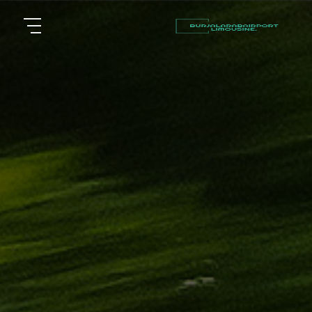
أسعار
الرئيسية
توصيل
مطار
من نحن
برج
العرب
مقالات
شركات
خدماتنا
تأجير
سيارات
اتصل بنا
في
الاسكندرية
EN
ليموزين
AR
القاهرة
الاسكندرية