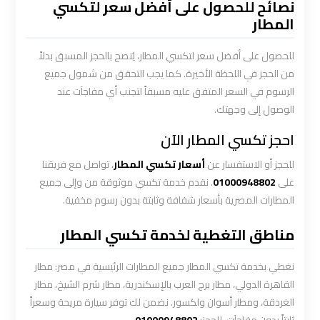
نصائح للحصول على أفضل سعر لتكسي
أسعار
المطار
ليموزين
للحصول على أفضل سعر لتكسي المطار، يُنصح بالحجز المسبق بدلاً
مطار
من الحجز في اللحظة الأخيرة. كما يجب التحقق من شمول جميع
القاهرة
الرسوم في السعر المتفق عليه مسبقاً لتجنب أي مفاجآت عند
الخط
الوصول إلى وجهتك.
الساخن
احجز تكسي المطار الآن
ليموزين
للحجز أو الاستفسار عن
أسعار تكسي المطار
، تواصل مع فريقنا
على
01000948802
. نقدم خدمة تكسي موثوقة من وإلى جميع
مطار
المطارات المصرية بأسعار شفافة وثابتة بدون رسوم مخفية.
القاهرة
الي
مناطق التغطية لخدمة تكسي المطار
اسكندرية
نغطي بخدمة تكسي المطار جميع المطارات الرئيسية في مصر: مطار
ليموزين
القاهرة الدولي، مطار برج العرب بالإسكندرية، مطار شرم الشيخ، مطار
مطار
الغردقة، ومطار أسوان ولكسور. نضمن لك توفر سيارة مريحة وسعراً
برج