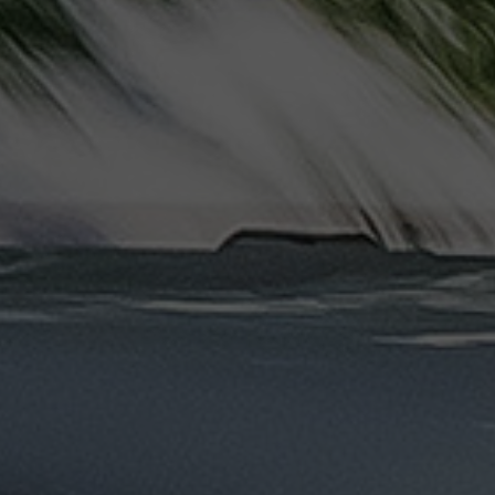
ليموزين
مرسيدس
ايجار
بالسائق
فى
مصر
ليموزين
مطار
العلمين
الجديدة
ليموزين
مطار
مرسي
مطروح