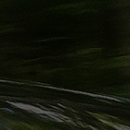
ليموزين
الساحل
الشمالي
حجز
ليموزين
العين
السخنة
حجز
ليموزين
شرم
الشيخ
حجز
ليموزين
مرسى