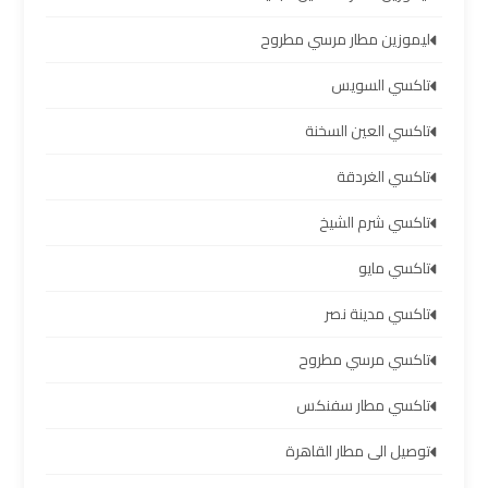
والإسكندرية
ليموزين مطار مرسي مطروح
شركات
تاكسي السويس
توصيل
مطار
تاكسي العين السخنة
برج
العرب
تاكسي الغردقة
تاكسي شرم الشيخ
ليموزين
برج
تاكسي مايو
العرب
تاكسي مدينة نصر
العجمي
تاكسي مرسي مطروح
ليموزين
تاكسي مطار سفنكس
برج
العرب
توصيل الى مطار القاهرة
العاصمة