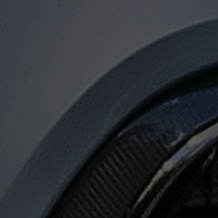
توصيل
من
مطار
القاهرة
لجميع
المدن
المصرية
حجز
ليموزين
المطار
حجز
ليموزين
مطار
القاهرة