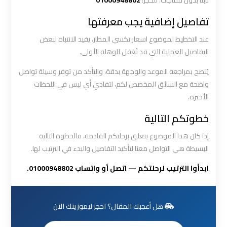
ثابتاً بدون مفاجآت. للحجز:
01000948802
.
العرب
الي
تفاصيل إضافية يجب معرفتها
مرسي
عند التخطيط لموضوع اسعار تكسي المطار، يفيد الانتباه لبعض
مطروح
التفاصيل العملية التي قد تُغفل للوهلة الأولى.
يُنصح بمراجعة الموعد والوجهة بدقة، والتأكد من توفر وسيلة تواصل
ليموزين
واضحة مع السائق المخصص لكم، لتفادي أي لبس في اللحظات
من
الأخيرة.
الاسكندرية
الى
خطوتكم التالية
مطار
القاهرة
إذا كان هذا الموضوع يتعلق برحلتكم القادمة، فالخطوة التالية
البسيطة هي التواصل معنا لتأكيد التفاصيل والبدء في الترتيب لها.
ليموزين
ابدأوا الترتيب لرحلتكم — اتصل أو واتساب 01000948802.
من
القاهرة
للاسكندرية
هل أعجبك المقال؟ احجز ليموزينك الآن