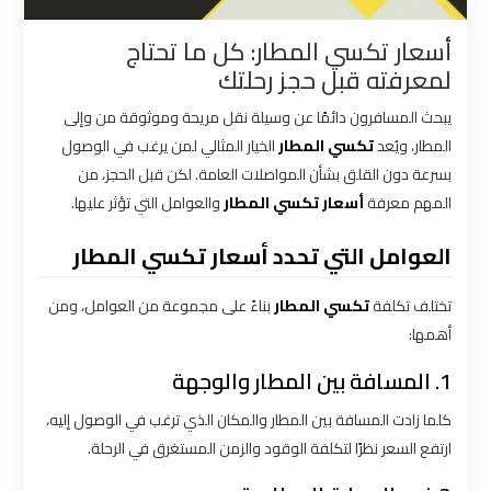
القاهرة
أسعار تكسي المطار: كل ما تحتاج
لمعرفته قبل حجز رحلتك
شركات
توصيل
يبحث المسافرون دائمًا عن وسيلة نقل مريحة وموثوقة من وإلى
من
المطار، ويُعد
تكسي المطار
الخيار المثالي لمن يرغب في الوصول
مطار
بسرعة دون القلق بشأن المواصلات العامة. لكن قبل الحجز، من
القاهرة
المهم معرفة
أسعار تكسي المطار
والعوامل التي تؤثر عليها.
العوامل التي تحدد أسعار تكسي المطار
شركات
ليموزين
تختلف تكلفة
تكسي المطار
بناءً على مجموعة من العوامل، ومن
القاهرة
أهمها:
شركات
1. المسافة بين المطار والوجهة
ليموزين
كلما زادت المسافة بين المطار والمكان الذي ترغب في الوصول إليه،
المطار
ارتفع السعر نظرًا لتكلفة الوقود والزمن المستغرق في الرحلة.