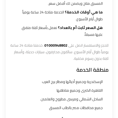
المسبق متاح ويضمن لك أفضل سعر.
ليموزين
ما هي أوقات الخدمة؟
الخدمة متاحة 24 ساعة يومياً
المطار
طوال أيام الأسبوع.
الخط
هل السعر ثابت أم بالعداد؟
نعمل بأسعار ثابتة متفق
الساخن
عليها مسبقاً.
للحجز والاستفسار اتصل على
01000948802
، خدمتنا متاحة 24 ساعة
ليموزين
يومياً طوال أيام الأسبوع. سائقون محترفون، سيارات حديثة، وأسعار
توصيل
ثابتة بدون رسوم مخفية.
المطار
منطقة الخدمة
ليموزين
مطار
الإسكندرية وجميع أحيائها ومطار برج العرب
اكتوبر
القاهرة الكبرى وجميع مناطقها
الساحل الشمالي ومرسى مطروح والعلمين
ليموزين
جميع محافظات مصر بالطلب المسبق
مطار
القاهرة