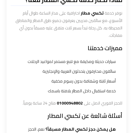
ليموزين
الاسكندريه
نوفر خدمة
تكسي مطار
احترافية على مدار الساعة طوال أيام
مطروح
الأسبوع، مع سائقين مدربين يعرفون جميع طرق المطار والمناطق
المحيطة به. كل رحلة تبدأ بسعر ثابت متفق عليه مسبقاً بدون أي
ليموزين
مفاجآت.
البحر
مميزات خدمتنا
الأحمر
من
سيارات حديثة ومكيفة مع تتبع مستمر لمواعيد الرحلات
مطار
سائقون محترفون يتحدثون العربية والإنجليزية
القاهرة
أسعار ثابتة وشفافة بدون رسوم مخفية
ليموزين
خدمة استقبال داخل المطار بلافتة باسمك
السخنة
للحجز الفوري اتصل على
01000948802
متاح 24 ساعة يومياً.
ليموزين
أسئلة شائعة عن تكسي المطار
القاهرة
اسكندرية
هل يمكن حجز تكسي المطار مسبقاً؟
نعم، الحجز