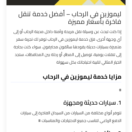
القاهرة
ليموزين في الرحاب – أفضل خدمة تنقل
فاخرة بأسعار مميزة
شركات
توصيل
إذا كنت تبحث عن وسيلة نقل مريحة وآمنة داخل مدينة الرحاب أو إلى
من
أي وجهة أخرى، فإن خدمة ليموزين في الرحاب توفر لك تجربة سفر
مطار
متميزة بسيارات حديثة يقودها سائقون محترفون. سواء كنت بحاجة
القاهرة
إلى تنقلات يومية، توصيل إلى المطار، أو رحلة بين المحافظات، ستجد
الخيار المثالي لتلبية احتياجاتك بكل سهولة
شركات
مزايا خدمة ليموزين في الرحاب
ليموزين
القاهرة
#
شركات
1. سيارات حديثة ومجهزة
ليموزين
تتوفر أنواع مختلفة من السيارات من السيدان الفاخرة إلى سيارات
المطار
الدفع الرباعي لتناسب جميع الاحتياجات والمناسبات #