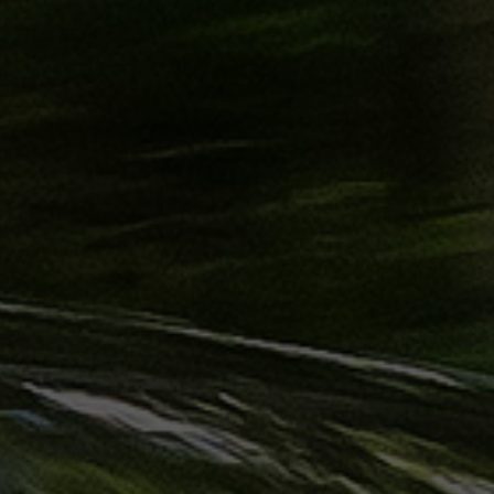
ليموزين
الساحل
الشمالي
حجز
ليموزين
العين
السخنة
حجز
ليموزين
شرم
الشيخ
حجز
ليموزين
مرسى