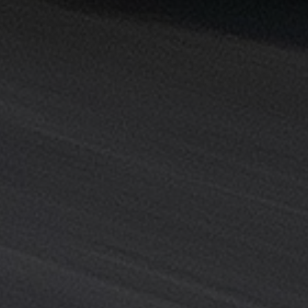
خدمة
ليموزين
المطار
خدمة
ليموزين
مطار
القاهرة
خدمه
vip
رقم
تليفون
ليموزين
مطار