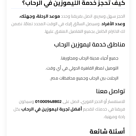
كيف تحجز خدمة الليموزين في الرحاب؟
ليموزين
الحجز سهل وسريع، اتصل بفريقنا وحدد
موعد الرحلة، وجهتك،
المطار
وعدد الأفراد
، وسيصل السائق إليك في الوقت المحدد تمامًا. نضمن
الخط
لك الالتزام الكامل بجميع التفاصيل المتفق عليها.
الساخن
مناطق خدمة ليموزين الرحاب
ليموزين
جميع أحياء مدينة الرحاب ومجاورها.
توصيل
التوصيل لمطار القاهرة الدولي في أي وقت.
المطار
الرحلات بين الرحاب وجميع محافظات مصر.
ليموزين
تواصل معنا
مطار
اكتوبر
للاستفسار أو الحجز الفوري، اتصل على
01000948802
وسيكون
فريقنا في خدمتك لتقديم
أفضل تجربة ليموزين في الرحاب
بكل
راحة ومهنية.
ليموزين
مطار
أسئلة شائعة
القاهرة