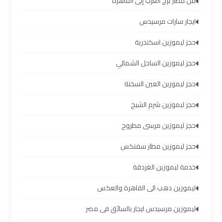
من مطار برج العرب إلى القاهرة
والإسكندرية
ايجار سارات مرسيدس
شركات
حجز ليموزين اسكندرية
توصيل
مطار
حجز ليموزين الساحل الشمالي
برج
العرب
حجز ليموزين العين السخنة
حجز ليموزين شرم الشيخ
ليموزين
برج
حجز ليموزين مرسى مطروح
العرب
العجمي
حجز ليموزين مطار سفنكس
خدمة ليموزين الغردقة
ليموزين
برج
ليموزين دهب الى القاهرة والعكس
العرب
ليموزين مرسيدس ايجار بالسائق فى مصر
العاصمة