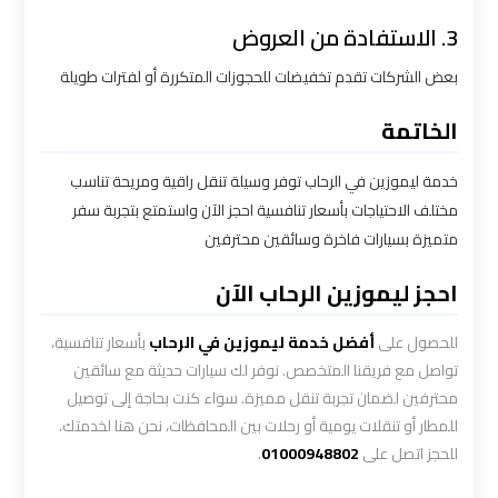
ليموزين
3. الاستفادة من العروض
الاسكندريه
مطروح
بعض الشركات تقدم تخفيضات للحجوزات المتكررة أو لفترات طويلة
الخاتمة
ليموزين
البحر
خدمة ليموزين في الرحاب توفر وسيلة تنقل راقية ومريحة تناسب
الأحمر
مختلف الاحتياجات بأسعار تنافسية احجز الآن واستمتع بتجربة سفر
من
متميزة بسيارات فاخرة وسائقين محترفين
مطار
القاهرة
احجز ليموزين الرحاب الآن
ليموزين
للحصول على
أفضل خدمة ليموزين في الرحاب
بأسعار تنافسية،
السخنة
تواصل مع فريقنا المتخصص. نوفر لك سيارات حديثة مع سائقين
محترفين لضمان تجربة تنقل مميزة. سواء كنت بحاجة إلى توصيل
ليموزين
للمطار أو تنقلات يومية أو رحلات بين المحافظات، نحن هنا لخدمتك.
للحجز اتصل على
01000948802
.
القاهرة
اسكندرية