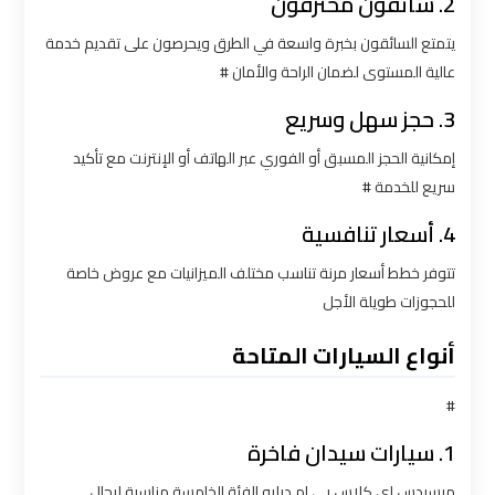
شركات
2. سائقون محترفون
ليموزين
يتمتع السائقون بخبرة واسعة في الطرق ويحرصون على تقديم خدمة
بالقاهرة
عالية المستوى لضمان الراحة والأمان #
3. حجز سهل وسريع
شركات
ليموزين
إمكانية الحجز المسبق أو الفوري عبر الهاتف أو الإنترنت مع تأكيد
في
سريع للخدمة #
القاهرة
4. أسعار تنافسية
شركة
تتوفر خطط أسعار مرنة تناسب مختلف الميزانيات مع عروض خاصة
ليموزين
للحجوزات طويلة الأجل
القاهرة
أنواع السيارات المتاحة
شركة
#
ليموزين
مطار
1. سيارات سيدان فاخرة
القاهرة
مرسيدس إي كلاس بي إم دبليو الفئة الخامسة مناسبة لرجال