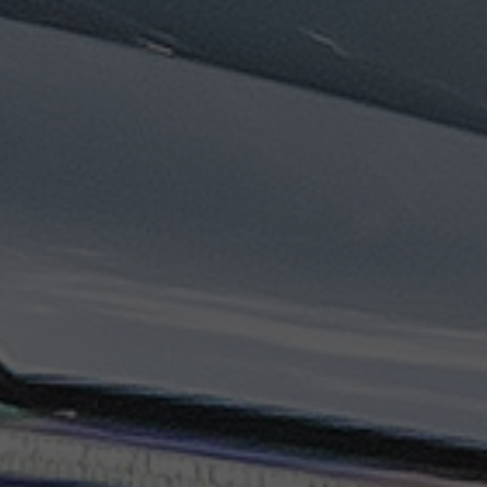
تاكسي
السويس
تاكسي
العين
السخنة
تاكسي
الغردقة
تاكسي
شرم
الشيخ
تاكسي
مايو