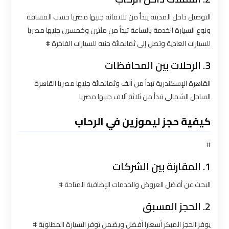
الاسكندرية
القاهرة
التوصيل داخل المدينة يبدأ من ثلاثمائة جنيها مصريا حسب المسافة
ونوع السيارة الخدمة بالساعة تبدأ من مئتين وخمسين جنيها مصريا
للسيارات العادية وتصل إلى ثمانمائة جنيه للسيارات الفاخرة #
ليموزين
الاسكندريه
3. الرحلات بين المحافظات
الغردقه
القاهرة الإسكندرية تبدأ من ألف وثمانمائة جنيها مصريا القاهرة
الساحل الشمالي تبدأ من ثلاثة آلاف جنيها مصريا
ليموزين
الاسكندريه
كيفية حجز ليموزين في الرحاب
الي
السويس
#
1. المقارنة بين الشركات
ليموزين
الاسكندريه
البحث عن أفضل العروض والخدمات الإضافية المتاحة #
شرم
2. الحجز المسبق
الشيخ
يوفر الحجز المبكر أسعارا أفضل ويضمن توفر السيارة المطلوبة #