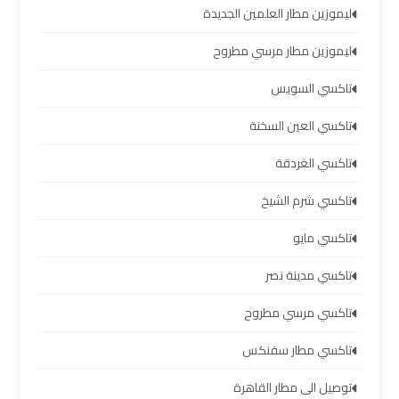
ليموزين مطار العلمين الجديدة
ليموزين
ليموزين مطار مرسي مطروح
برج
العرب
تاكسي السويس
العين
السخنة
تاكسي العين السخنة
تاكسي الغردقة
ليموزين
برج
تاكسي شرم الشيخ
العرب
دهب
تاكسي مايو
تاكسي مدينة نصر
ليموزين
برج
تاكسي مرسي مطروح
العرب
تاكسي مطار سفنكس
راس
سدر
توصيل الى مطار القاهرة