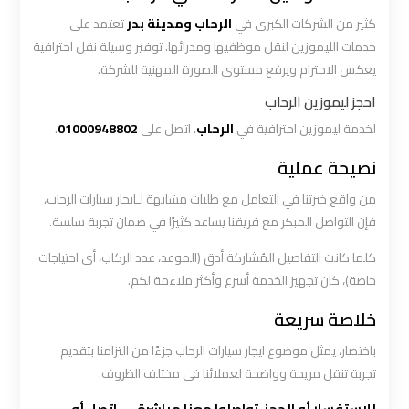
ليموزين
كثير من الشركات الكبرى في
الرحاب ومدينة بدر
تعتمد على
من
خدمات الليموزين لنقل موظفيها ومدرائها. توفير وسيلة نقل احترافية
مطار
يعكس الاحترام ويرفع مستوى الصورة المهنية للشركة.
القاهرة
احجز ليموزين الرحاب
مطار
لخدمة ليموزين احترافية في
الرحاب
، اتصل على
01000948802
.
القاهرة
نصيحة عملية
ليموزين
من واقع خبرتنا في التعامل مع طلبات مشابهة لـايجار سيارات الرحاب،
فإن التواصل المبكر مع فريقنا يساعد كثيرًا في ضمان تجربة سلسة.
ليموزين
مطار
كلما كانت التفاصيل المُشاركة أدق (الموعد، عدد الركاب، أي احتياجات
شرم
خاصة)، كان تجهيز الخدمة أسرع وأكثر ملاءمة لكم.
الشيخ
خلاصة سريعة
ليموزين
باختصار، يمثل موضوع ايجار سيارات الرحاب جزءًا من التزامنا بتقديم
مطار
تجربة تنقل مريحة وواضحة لعملائنا في مختلف الظروف.
الغردقة