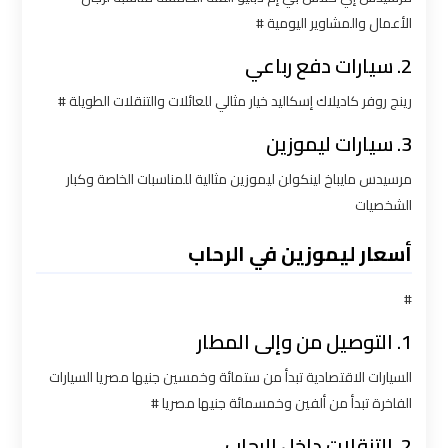
الأعمال والمشاوير اليومية #
شركه
ليموزين
2. سيارات دفع رباعي
في
رينج روفر كاديلاك إسكاليد خيار مثالي للعائلات والتنقلات الطويلة #
القاهره
3. سيارات ليموزين
ليموزين
مرسيدس مايباخ لينكولن ليموزين مثالية للمناسبات الخاصة وكبار
اسكندرية
الشخصيات
القاهرة
أسعار ليموزين في الرحاب
ليموزين
الإسكندرية
#
من
1. التوصيل من وإلى المطار
مطار
القاهرة
السيارات الاقتصادية تبدأ من ستمائة وخمسين جنيها مصريا السيارات
الفاخرة تبدأ من ألفين وخمسمائة جنيها مصريا #
ليموزين
2. التنقلات داخل الرحاب