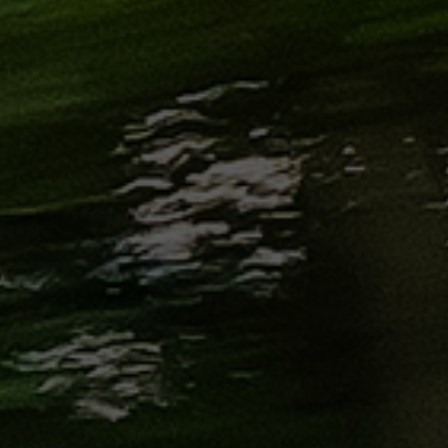
من
مطار
برج
العرب
إلى
القاهرة
ايجار
سارات
مرسيدس
حجز
ليموزين
اسكندرية
حجز