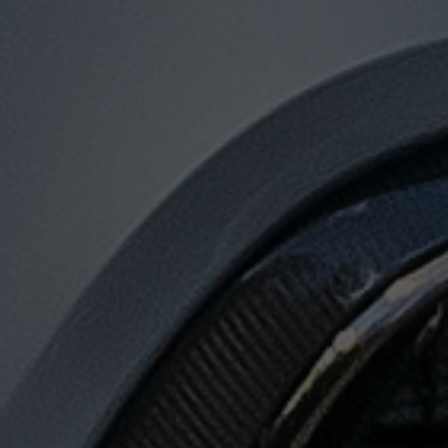
توصيل
من
مطار
القاهرة
لجميع
المدن
المصرية
حجز
ليموزين
المطار
حجز
ليموزين
مطار
القاهرة