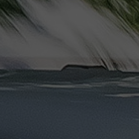
ليموزين
مرسيدس
ايجار
بالسائق
فى
مصر
ليموزين
مطار
العلمين
الجديدة
ليموزين
مطار
مرسي
مطروح