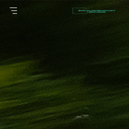
أسعار
الرئيسية
توصيل
مطار
من نحن
برج
العرب
مقالات
شركات
خدماتنا
تأجير
سيارات
اتصل بنا
في
الاسكندرية
EN
ليموزين
AR
القاهرة
الاسكندرية