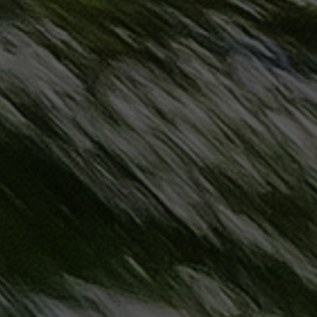
مطروح
حجز
ليموزين
مطار
سفنكس
خدمة
ليموزين
الغردقة
ليموزين
دهب
الى
القاهرة
والعكس