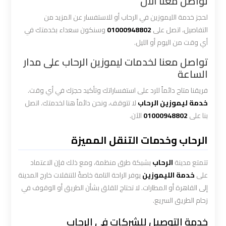
تواصل معنا الآن
العرب
لحجز خدمة الليموزين في الرحاب أو للاستفسار عن المزيد من
الي
التفاصيل، اتصل على
01000948802
وسنكون سعداء بخدمتك في
مرسي
أي وقت من اليوم أو الليل.
مطروح
تواصل معنا لخدمات ليموزين الرحاب على مدار
الساعة
ليموزين
من
فريقنا متاح دائماً للرد على استفساراتك وتأكيد حجزك في أي وقت.
الاسكندرية
خدمة ليموزين الرحاب
لا تتوقف، ونحن دائماً هنا لخدمتك. اتصل
الى
بنا على
01000948802
الآن.
مطار
القاهرة
الرحاب وخدمات التنقل المميزة
ليموزين
تتمتع مدينة
الرحاب
بشبكة طرق منظمة، ومع ذلك فإن الاعتماد
على
خدمة الليموزين
يوفر الراحة التامة خاصةً للتنقلات خارج المدينة
من
إلى القاهرة أو المطارات. لا تحتاج للقلق بشأن الطريق أو الوقوف في
القاهرة
للاسكندرية
زحام الطريق السريع.
خدمة التوصيل للشركات في الرحاب