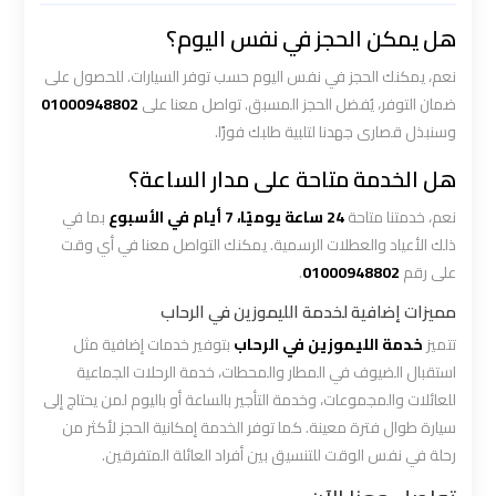
أسعار
هل يمكن الحجز في نفس اليوم؟
نعم، يمكنك الحجز في نفس اليوم حسب توفر السيارات. للحصول على
ليموزين
ضمان التوفر، يُفضل الحجز المسبق. تواصل معنا على
01000948802
مطار
وسنبذل قصارى جهدنا لتلبية طلبك فورًا.
القاهرة
الخط
هل الخدمة متاحة على مدار الساعة؟
الساخن
نعم، خدمتنا متاحة
24 ساعة يوميًا، 7 أيام في الأسبوع
بما في
ذلك الأعياد والعطلات الرسمية. يمكنك التواصل معنا في أي وقت
ليموزين
على رقم
01000948802
.
مطار
مميزات إضافية لخدمة الليموزين في الرحاب
القاهرة
الي
تتميز
خدمة الليموزين في الرحاب
بتوفير خدمات إضافية مثل
اسكندرية
استقبال الضيوف في المطار والمحطات، خدمة الرحلات الجماعية
للعائلات والمجموعات، وخدمة التأجير بالساعة أو باليوم لمن يحتاج إلى
ليموزين
سيارة طوال فترة معينة. كما توفر الخدمة إمكانية الحجز لأكثر من
رحلة في نفس الوقت للتنسيق بين أفراد العائلة المتفرقين.
مطار
برج