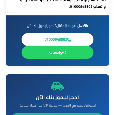
للاستفسار أو الحجز، تواصلوا معنا مباشرة — اتصل أو
واتساب 01000948802.
ليموزين
مرسي
مطروح
هل أعجبك المقال؟ احجز ليموزينك الآن
ليموزين
01000948802
رأس
سدر
واتساب
ليموزين
برج
العرب
الغردقة
احجز ليموزينك الآن
ليموزين
ليموزين مطار برج العرب — خدمة VIP على مدار الساعة
برج
العرب