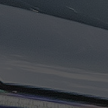
تاكسي
السويس
تاكسي
العين
السخنة
تاكسي
الغردقة
تاكسي
شرم
الشيخ
تاكسي
مايو