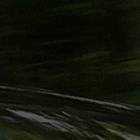
ليموزين
الساحل
الشمالي
حجز
ليموزين
العين
السخنة
حجز
ليموزين
شرم
الشيخ
حجز
ليموزين
مرسى