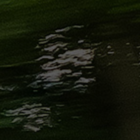
من
مطار
برج
العرب
إلى
القاهرة
ايجار
سارات
مرسيدس
حجز
ليموزين
اسكندرية
حجز