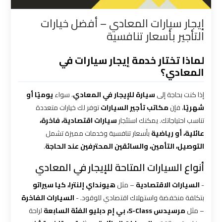
القاهرة
إيجار سيارات المعادي – أفضل خيارات
التأجير بأسعار تنافسية
شركات
توصيل
لماذا تختار خدمة إيجار سيارات في
من
المعادي؟
مطار
القاهرة
إذا كنت بحاجة إلى
سيارة للإيجار في المعادي
، سواء
يوميًا أو
شهريًا
، فإن
مكاتب تأجير السيارات
توفر لك خيارات متعددة
شركات
تناسب احتياجاتك. يمكنك استئجار
سيارات اقتصادية، فاخرة،
ليموزين
عائلية، أو رياضية
بأسعار تنافسية وخدمات مميزة تشمل
القاهرة
التوصيل، التأمين، والسائقين المحترفين عند الحاجة
.
أنواع السيارات المتاحة للإيجار في المعادي
شركات
ليموزين
-
السيارات الاقتصادية
– مثل
هيونداي إلنترا، كيا سيراتو
المطار
بتكلفة منخفضة واستهلاك اقتصادي للوقود. -
السيارات الفاخرة
– مثل
مرسيدس S-Class، بي إم دبليو الفئة السابعة
لراحة