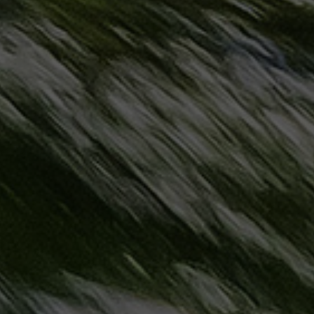
مطروح
حجز
ليموزين
مطار
سفنكس
خدمة
ليموزين
الغردقة
ليموزين
دهب
الى
القاهرة
والعكس