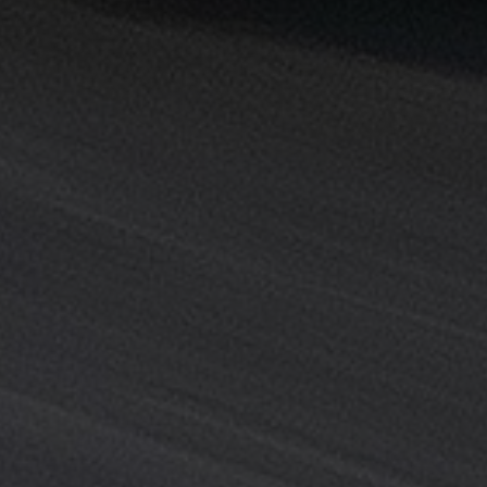
خدمة
ليموزين
المطار
خدمة
ليموزين
مطار
القاهرة
خدمه
vip
رقم
تليفون
ليموزين
مطار