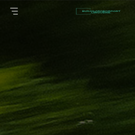
أسعار
الرئيسية
توصيل
مطار
من نحن
برج
العرب
مقالات
شركات
خدماتنا
تأجير
سيارات
اتصل بنا
في
الاسكندرية
EN
ليموزين
AR
القاهرة
الاسكندرية