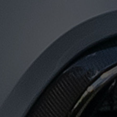
توصيل
من
مطار
القاهرة
لجميع
المدن
المصرية
حجز
ليموزين
المطار
حجز
ليموزين
مطار
القاهرة