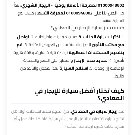
01000948802 لمعرفة الأسعار يوميًا
. -
الإيجار الشهري
: يبدأ
شركه
من
اتصل بنا على 01000948802 لمعرفة الأسعار
حسب نوع
ليموزين
السيارة. ###
في
كيفية حجز سيارة للإيجار في المعادي؟
القاهره
1.
اختر السيارة المناسبة
حسب ميزانيتك واحتياجاتك. 2.
تواصل
مع مكتب التأجير
للحجز والاستفسار عن العروض المتاحة. 3.
قم
ليموزين
بتقديم المستندات المطلوبة
(رخصة قيادة سارية، بطاقة هوية،
اسكندرية
تأمين). 4.
تحديد مدة الإيجار
والاتفاق على السعر والخدمات
القاهرة
الإضافية إن وجدت. 5.
استلام السيارة
بعد الفحص والتأكد من
حالتها.
ليموزين
كيف تختار أفضل سيارة للإيجار في
الإسكندرية
المعادي؟
من
مطار
القاهرة
عند
إيجار سيارة في المعادي
، من المهم تحديد احتياجاتك أولًا؛ هل
تحتاج سيارة اقتصادية للتنقل اليومي، أم سيارة فاخرة لرحلة عمل، أم
سيارة عائلية كبيرة لرحلة مع العائلة؟
ليموزين