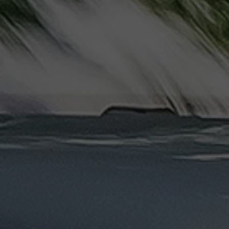
ليموزين
مرسيدس
ايجار
بالسائق
فى
مصر
ليموزين
مطار
العلمين
الجديدة
ليموزين
مطار
مرسي
مطروح