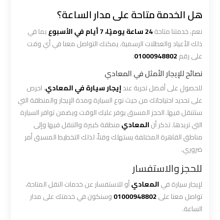
ليموزين
هل الخدمة متاحة على مدار الساعة؟
الاسكندريه
مطروح
نعم، خدمتنا متاحة
24 ساعة يوميًا، 7 أيام في الأسبوع
بما في
ذلك الأعياد والعطلات الرسمية. يمكنك التواصل معنا في أي وقت
على رقم
01000948802
.
ليموزين
البحر
نصائح للإيجار الأمثل في المعادي
الأحمر
للحصول على أفضل تجربة عند
إيجار سيارة في المعادي
، احرص
من
على تحديد احتياجاتك من حيث نوع السيارة ومدة الإيجار والمنطقة التي
مطار
ستتنقل فيها. الحجز المسبق يوفر عليك الوقت ويضمن توافر السيارة
القاهرة
التي تريدها. تذكر أن
المعادي
منطقة كبيرة والتنقل فيها وإلى
مناطق القاهرة المختلفة يستهلك وقتاً، لذلك التخطيط المسبق أمر
ليموزين
ضروري.
السخنة
للحجز والاستفسار
لإيجار سيارة في
المعادي
أو للاستفسار عن خدمات النقل المتاحة،
ليموزين
تواصل معنا على
01000948802
وسنكون في خدمتك على مدار
القاهرة
الساعة.
اسكندرية