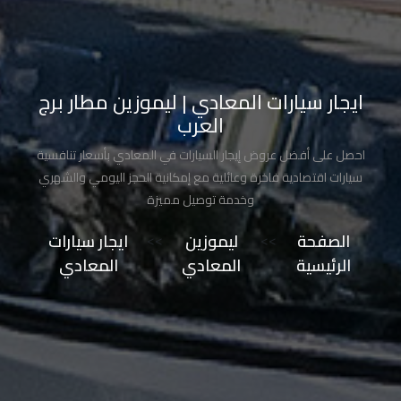
تاكسي
مدينة
نصر
ايجار سيارات المعادي | ليموزين مطار برج
العرب
تاكسي
مرسي
احصل على أفضل عروض إيجار السيارات في المعادي بأسعار تنافسية
مطروح
سيارات اقتصادية فاخرة وعائلية مع إمكانية الحجز اليومي والشهري
وخدمة توصيل مميزة
تاكسي
الصفحة
>>
ليموزين
>>
ايجار سيارات
مطار
الرئيسية
المعادي
المعادي
سفنكس
توصيل
الى
مطار
القاهرة