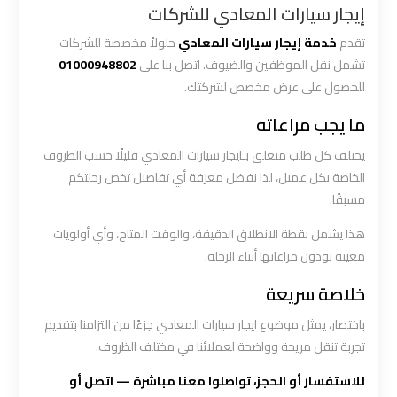
إيجار سيارات المعادي للشركات
ليموزين
تقدم
خدمة إيجار سيارات المعادي
حلولاً مخصصة للشركات
المطار
تشمل نقل الموظفين والضيوف. اتصل بنا على
01000948802
الخط
للحصول على عرض مخصص لشركتك.
الساخن
ما يجب مراعاته
ليموزين
يختلف كل طلب متعلق بـايجار سيارات المعادي قليلًا حسب الظروف
الخاصة بكل عميل، لذا نفضل معرفة أي تفاصيل تخص رحلتكم
توصيل
المطار
مسبقًا.
هذا يشمل نقطة الانطلاق الدقيقة، والوقت المتاح، وأي أولويات
ليموزين
معينة تودون مراعاتها أثناء الرحلة.
مطار
خلاصة سريعة
اكتوبر
باختصار، يمثل موضوع ايجار سيارات المعادي جزءًا من التزامنا بتقديم
ليموزين
تجربة تنقل مريحة وواضحة لعملائنا في مختلف الظروف.
مطار
للاستفسار أو الحجز، تواصلوا معنا مباشرة — اتصل أو
القاهرة