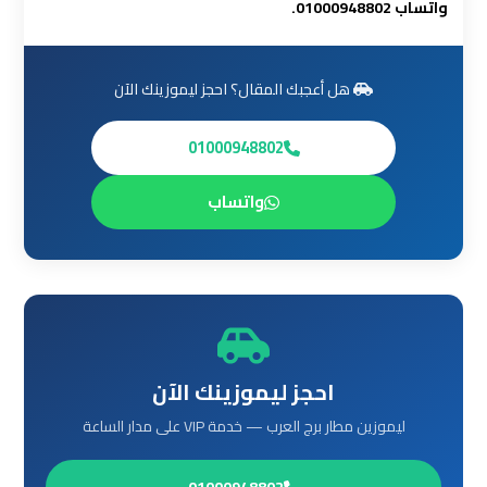
واتساب 01000948802.
أسعار
ليموزين
هل أعجبك المقال؟ احجز ليموزينك الآن
مطار
القاهرة
01000948802
الخط
الساخن
واتساب
ليموزين
مطار
القاهرة
الي
اسكندرية
احجز ليموزينك الآن
ليموزين
ليموزين مطار برج العرب — خدمة VIP على مدار الساعة
مطار
برج