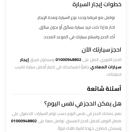
الاسكندرية
خطوات إيجار السيارة
القاهرة
تواصل مع فريقنا وحدد نوع السيارة ومدة الإيجار.
ليموزين
اختر ما إذا كنت تريد سيارة بسائق أو بدون سائق.
الاسكندريه
أكد الحجز واستلم سيارتك في الموعد المحدد.
الغردقه
احجز سيارتك الآن
ليموزين
للحجز الفوري، اتصل على
01000948802
وسيكون فريق
إيجار
الاسكندريه
سيارات المعادي
جاهزًا لمساعدتك في اختيار أفضل سيارة تناسب
الي
احتياجاتك.
السويس
أسئلة شائعة
ليموزين
هل يمكن الحجز في نفس اليوم؟
الاسكندريه
شرم
نعم، يمكنك الحجز في نفس اليوم حسب توفر السيارات. للحصول على
الشيخ
ضمان التوفر، يُفضل الحجز المسبق. تواصل معنا على
01000948802
وسنبذل قصارى جهدنا لتلبية طلبك فورًا.