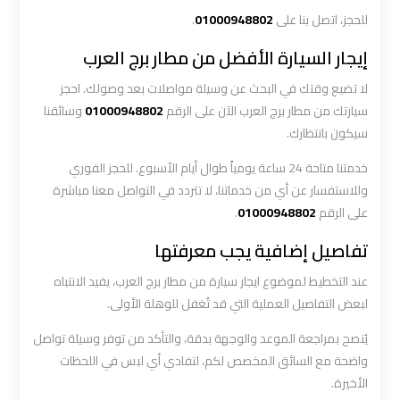
أسعار
للحجز، اتصل بنا على
01000948802
.
إيجار السيارة الأفضل من مطار برج العرب
ليموزين
لا تضيع وقتك في البحث عن وسيلة مواصلات بعد وصولك. احجز
مطار
سيارتك من مطار برج العرب الآن على الرقم
01000948802
وسائقنا
القاهرة
الخط
سيكون بانتظارك.
الساخن
خدمتنا متاحة 24 ساعة يومياً طوال أيام الأسبوع. للحجز الفوري
وللاستفسار عن أي من خدماتنا، لا تتردد في التواصل معنا مباشرة
ليموزين
على الرقم
01000948802
.
مطار
تفاصيل إضافية يجب معرفتها
القاهرة
الي
عند التخطيط لموضوع ايجار سيارة من مطار برج العرب، يفيد الانتباه
اسكندرية
لبعض التفاصيل العملية التي قد تُغفل للوهلة الأولى.
يُنصح بمراجعة الموعد والوجهة بدقة، والتأكد من توفر وسيلة تواصل
ليموزين
واضحة مع السائق المخصص لكم، لتفادي أي لبس في اللحظات
مطار
الأخيرة.
برج