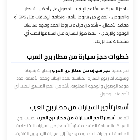
- احجز السيارة مسبقًا عبر الإنترنت للحصول على أفضل الأسعار
شركه
والعروض. - تحقق من شروط التأمين وتكلفة الإضافات مثل GPS أو
ليموزين
مقاعد الأطفال. - تأكد من قراءة شروط العقد وفهم سياسات
في
القاهره
الوقود والإرجاع. - التقط صورًا للسيارة قبل استلامها لتجنب أي
مشكلات عند الإرجاع.
ليموزين
خطوات حجز سيارة من مطار برج العرب
اسكندرية
القاهرة
تمر عملية
حجز سيارة من مطار برج العرب
بخطوات بسيطة
وسهلة. اختر نوع السيارة المناسبة لعدد الركاب وحجم الأمتعة. حدد
ليموزين
موعد الوصول والوجهة المطلوبة. تأكد من الحجز المسبق لتجنب أي
الإسكندرية
تأخير عند الوصول.
من
أسعار تأجير السيارات من مطار برج العرب
مطار
القاهرة
تتفاوت
أسعار تأجير السيارات من مطار برج العرب
بحسب نوع
السيارة والمسافة المقطوعة. تبدأ الأسعار من السيارات الاقتصادية
ليموزين
المناسبة للميزانيات المحدودة وصولاً إلى سيارات الليموزين الفاخرة.