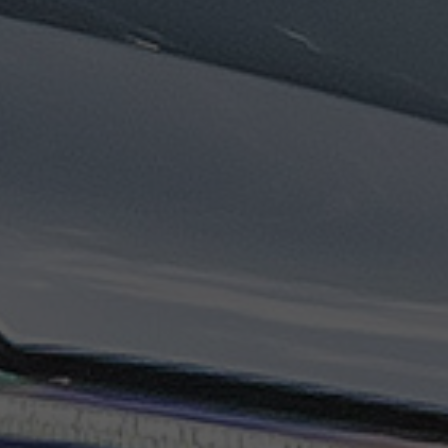
تاكسي
السويس
تاكسي
العين
السخنة
تاكسي
الغردقة
تاكسي
شرم
الشيخ
تاكسي
مايو