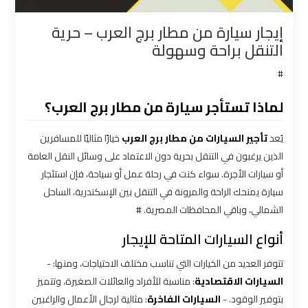
القاهرة
إيجار سيارة من مطار برج العرب – حرية
التنقل براحة وسهولة
شركات
توصيل
#
من
مطار
لماذا تستأجر سيارة من مطار برج العرب؟
القاهرة
يُعد
تأجير السيارات من مطار برج العرب
خيارًا مثاليًا للمسافرين
الذين يرغبون في التنقل بحرية دون الاعتماد على وسائل النقل العامة
شركات
أو سيارات الأجرة. سواء كنت في رحلة عمل أو سياحة، فإن استئجار
ليموزين
سيارة يمنحك الراحة والمرونة في التنقل بين الإسكندرية، الساحل
القاهرة
الشمالي، وباقي المحافظات المصرية. #
شركات
أنواع السيارات المتاحة للإيجار
ليموزين
تتوفر العديد من الخيارات التي تناسب مختلف الاحتياجات، ومنها: -
المطار
السيارات الاقتصادية
: مناسبة للأفراد والعائلات الصغيرة، وتتميز
بتوفير الوقود. -
السيارات الفاخرة
: مثالية لرجال الأعمال والراغبين