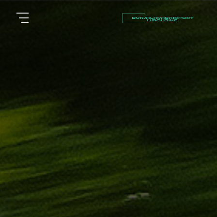
أسعار
الرئيسية
توصيل
مطار
من نحن
برج
العرب
مقالات
شركات
خدماتنا
تأجير
سيارات
اتصل بنا
في
الاسكندرية
EN
ليموزين
AR
القاهرة
الاسكندرية