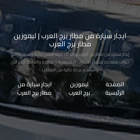
تاكسي
مدينة
نصر
ايجار سيارة من مطار برج العرب | ليموزين
مطار برج العرب
تاكسي
مرسي
إيجار سيارة من مطار برج العرب يوفر لك حرية التنقل براحة وسهولة مع
مطروح
خيارات متعددة تشمل السيارات الاقتصادية والفاخرة والعائلية احجز الآن
واستمتع برحلة خالية من المتاعب
تاكسي
الصفحة
>>
ليموزين
>>
ايجار سيارة من
مطار
الرئيسية
برج العرب
مطار برج العرب
سفنكس
توصيل
الى
مطار
القاهرة