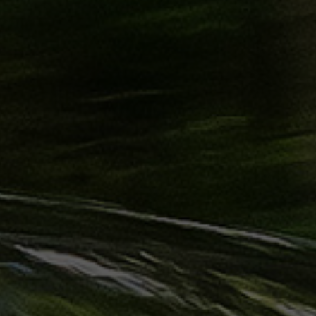
ليموزين
الساحل
الشمالي
حجز
ليموزين
العين
السخنة
حجز
ليموزين
شرم
الشيخ
حجز
ليموزين
مرسى