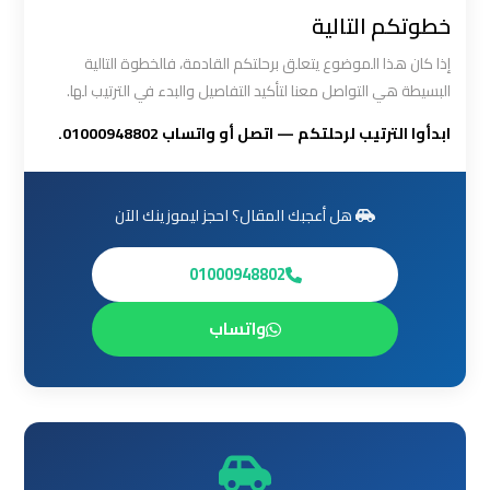
العرب
خطوتكم التالية
الي
إذا كان هذا الموضوع يتعلق برحلتكم القادمة، فالخطوة التالية
مرسي
البسيطة هي التواصل معنا لتأكيد التفاصيل والبدء في الترتيب لها.
مطروح
ابدأوا الترتيب لرحلتكم — اتصل أو واتساب 01000948802.
ليموزين
من
الاسكندرية
هل أعجبك المقال؟ احجز ليموزينك الآن
الى
مطار
01000948802
القاهرة
واتساب
ليموزين
من
القاهرة
للاسكندرية