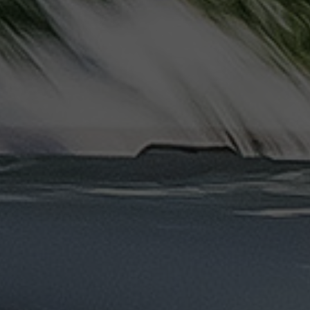
ليموزين
مرسيدس
ايجار
بالسائق
فى
مصر
ليموزين
مطار
العلمين
الجديدة
ليموزين
مطار
مرسي
مطروح