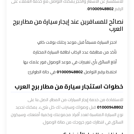
للاستفسار عن الأسعار والحجز يمكنك التواصل مع خدمة العملاء على
الاسكندرية
القاهرة
الرقم
01000948802
.
نصائح للمسافرين عند إيجار سيارة من مطار برج
ليموزين
العرب
الاسكندريه
الغردقه
احجز السيارة مسبقاً قبل موعد رحلتك بوقت كافٍ
تأكد من مطابقة عدد الركاب لطاقة السيارة المختارة
ليموزين
أبلغ السائق بأي تغييرات في موعد الوصول فور علمك بها
الاسكندريه
احتفظ برقم التواصل
01000948802
في حالة الطوارئ
الي
السويس
خطوات استئجار سيارة من مطار برج العرب
ليموزين
للاستفادة من خدمة إيجار السيارات من المطار، اتصل بنا على
الاسكندريه
01000948802
قبل وصولك وسنرتب لك كل شيء. يمكنك تحديد
شرم
نوع السيارة المناسبة لعدد أفراد مجموعتك وكمية أمتعتك، وسيكون
الشيخ
السائق في انتظارك فور خروجك من صالة الوصول.