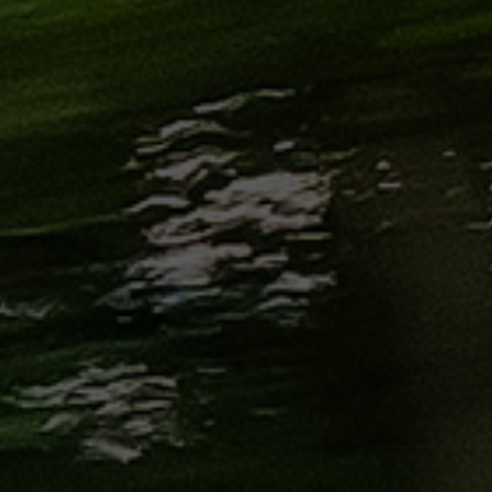
من
مطار
برج
العرب
إلى
القاهرة
ايجار
سارات
مرسيدس
حجز
ليموزين
اسكندرية
حجز