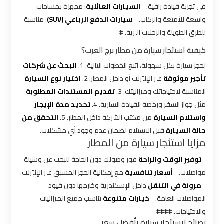
شركات
في تجربة قيادة راقية. -
السيارات العائلية
: مجهزة بمساحات
ليموزين
واسعة للأمتعة والركاب. -
سيارات الدفع الرباعي (SUV)
: مناسبة
بالقاهرة
للطرق الطويلة والرحلات البرية. #
كيفية استئجار سيارة من مطار برج العرب؟
شركات
لحجز سيارة بكل سهولة، اتبع الخطوات التالية: 1.
البحث عن شركات
ليموزين
في
تأجير موثوقة
عبر الإنترنت أو داخل المطار. 2.
اختيار نوع السيارة
القاهرة
المناسبة لاحتياجاتك وميزانيتك. 3.
تقديم المستندات المطلوبة
مثل جواز السفر ورخصة القيادة السارية. 4.
تحديد مدة الإيجار
واستلام السيارة
من مكتب الشركة داخل المطار. 5.
التحقق من
شركة
حالة السيارة
قبل الاستلام لضمان عدم وجود أي مشكلات.
ليموزين
مزايا استئجار سيارة من المطار
القاهرة
-
توفير الوقت والراحة
فور وصولك دون الحاجة للبحث عن وسيلة
مواصلات. -
أسعار تنافسية
مع إمكانية الحجز المسبق عبر الإنترنت.
شركة
-
مرونة في التنقل
داخل الإسكندرية وخارجها دون قيود
ليموزين
مطار
المواصلات العامة. -
خيارات متنوعة
تناسب جميع الميزانيات
القاهرة
والاحتياجات. ####
نصائح لاستئجار سيارة بأفضل سعر