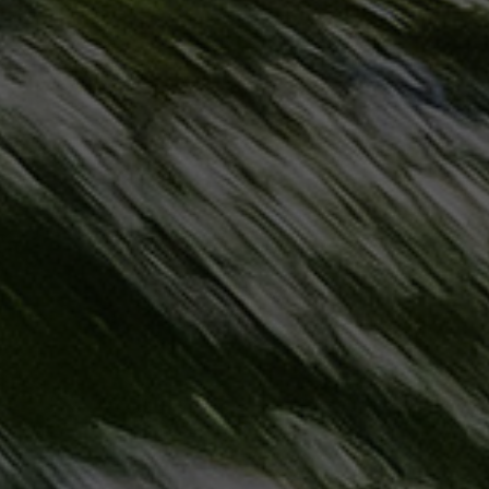
مطروح
حجز
ليموزين
مطار
سفنكس
خدمة
ليموزين
الغردقة
ليموزين
دهب
الى
القاهرة
والعكس