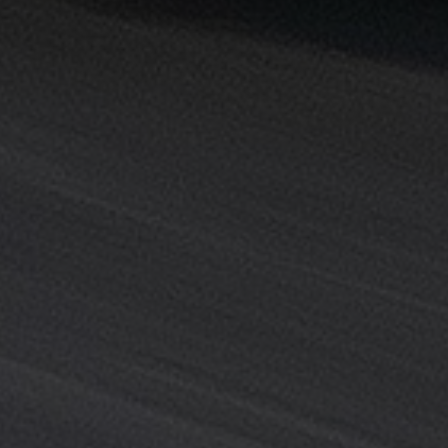
خدمة
ليموزين
المطار
خدمة
ليموزين
مطار
القاهرة
خدمه
vip
رقم
تليفون
ليموزين
مطار