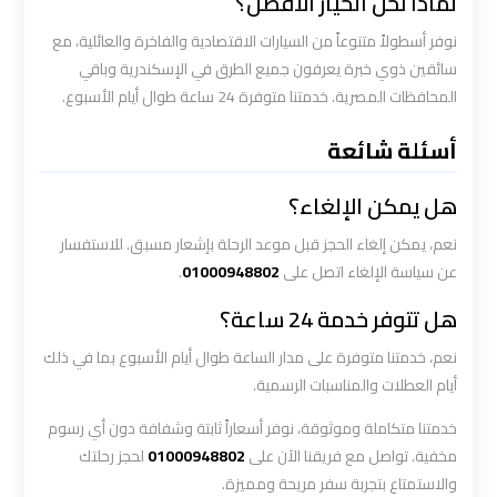
لماذا نحن الخيار الأفضل؟
ليموزين
الاسكندريه
نوفر أسطولاً متنوعاً من السيارات الاقتصادية والفاخرة والعائلية، مع
مطروح
سائقين ذوي خبرة يعرفون جميع الطرق في الإسكندرية وباقي
المحافظات المصرية. خدمتنا متوفرة 24 ساعة طوال أيام الأسبوع.
ليموزين
أسئلة شائعة
البحر
الأحمر
هل يمكن الإلغاء؟
من
مطار
نعم، يمكن إلغاء الحجز قبل موعد الرحلة بإشعار مسبق. للاستفسار
القاهرة
عن سياسة الإلغاء اتصل على
01000948802
.
هل تتوفر خدمة 24 ساعة؟
ليموزين
نعم، خدمتنا متوفرة على مدار الساعة طوال أيام الأسبوع بما في ذلك
السخنة
أيام العطلات والمناسبات الرسمية.
ليموزين
خدمتنا متكاملة وموثوقة، نوفر أسعاراً ثابتة وشفافة دون أي رسوم
القاهرة
مخفية. تواصل مع فريقنا الآن على
01000948802
لحجز رحلتك
اسكندرية
والاستمتاع بتجربة سفر مريحة ومميزة.