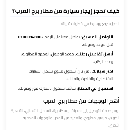
كيف تحجز إيجار سيارة من مطار برج العرب؟
ليموزين
المطار
الحجز سريع وبسيط في خطوات قليلة:
الخط
الساخن
التواصل المسبق:
تواصل معنا على الرقم
01000948802
قبل موعد وصولك.
ليموزين
أرسل تفاصيل رحلتك:
موعد الوصول، الوجهة المطلوبة،
توصيل
وعدد الركاب.
المطار
اختر سيارتك:
من بين أسطول متنوع يشمل السيارات
الاقتصادية والفاخرة والفانات.
ليموزين
استقبال في المطار:
سائقنا سيكون بانتظارك فور وصولك.
مطار
اكتوبر
أهم الوجهات من مطار برج العرب
نوفر خدمة التوصيل إلى: مدينة الإسكندرية، الساحل الشمالي، القاهرة
ليموزين
الكبرى، مرسى مطروح، والعديد من المدن والوجهات المصرية
مطار
الأخرى.
القاهرة