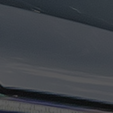
تاكسي
السويس
تاكسي
العين
السخنة
تاكسي
الغردقة
تاكسي
شرم
الشيخ
تاكسي
مايو