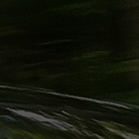
ليموزين
الساحل
الشمالي
حجز
ليموزين
العين
السخنة
حجز
ليموزين
شرم
الشيخ
حجز
ليموزين
مرسى