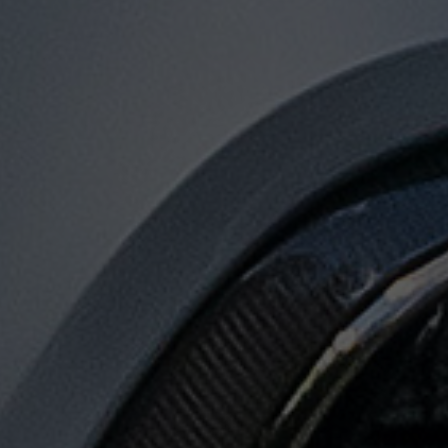
توصيل
من
مطار
القاهرة
لجميع
المدن
المصرية
حجز
ليموزين
المطار
حجز
ليموزين
مطار
القاهرة