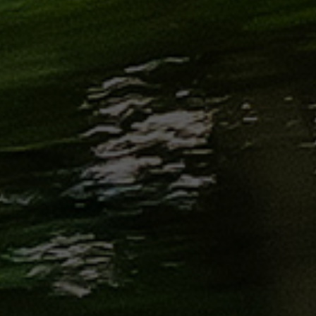
من
مطار
برج
العرب
إلى
القاهرة
ايجار
سارات
مرسيدس
حجز
ليموزين
اسكندرية
حجز