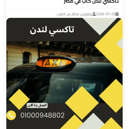
تاكسي لندن كاب في مصر
ليموزين
مطار
2026-07-05
ليموزين مطار برج العرب
القاهرة
سيارة
خاصة
بالسائق
شركات
الليموزين
فى
القاهرة
شركات
الليموزين
في
مطار