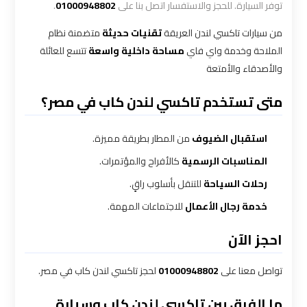
الاسكندرية
توفر السيارة. للحجز والاستفسار اتصل بنا على
01000948802
.
القاهرة
من سيارات تاكسي لندن العريقة
تقنيات حديثة
متضمنة نظام
الملاحة وخدمة واي فاي
مساحة داخلية واسعة
تتسع للعائلة
ليموزين
والأصدقاء والأمتعة
الاسكندريه
الغردقه
متى تستخدم تاكسي لندن كاب في مصر؟
ليموزين
استقبال الضيوف
من المطار بطريقة مميزة.
الاسكندريه
المناسبات الرسمية
كالأفراح والمؤتمرات.
الي
رحلات السياحة
للتنقل بأسلوب راقٍ.
السويس
خدمة رجال الأعمال
للاجتماعات المهمة.
ليموزين
احجز الآن
الاسكندريه
شرم
تواصل معنا على
01000948802
لحجز تاكسي لندن كاب في مصر.
الشيخ
ما الفرق بين تاكسي لندن كاب وسيارة