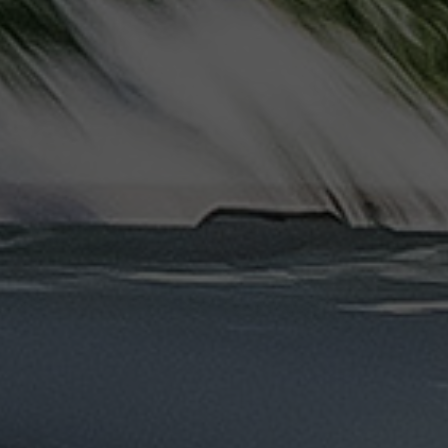
ليموزين
مرسيدس
ايجار
بالسائق
فى
مصر
ليموزين
مطار
العلمين
الجديدة
ليموزين
مطار
مرسي
مطروح