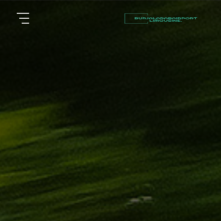
أسعار
الرئيسية
توصيل
مطار
من نحن
برج
العرب
مقالات
شركات
خدماتنا
تأجير
سيارات
اتصل بنا
في
الاسكندرية
EN
ليموزين
AR
القاهرة
الاسكندرية