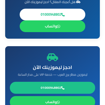
هل أعجبك المقال؟ احجز ليموزينك الآن
العرب
الي
01000948802
مرسي
مطروح
واتساب
ليموزين
من
الاسكندرية
الى
مطار
القاهرة
احجز ليموزينك الآن
ليموزين مطار برج العرب — خدمة VIP على مدار الساعة
ليموزين
من
القاهرة
01000948802
للاسكندرية
واتساب