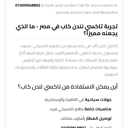
01000948802
to book your London Cab for any occasion or
ليموزين
journey across Cairo and Alexandria.
المطار
تجربة تاكسي لندن كاب في مصر - ما الذي
الخط
يجعله مميزاً؟
الساخن
تاكسي لندن كاب في مصر يجمع بين تصميم كلاسيكي محبوب
ليموزين
ومستوى خدمة احترافي. التصميم الفريد يجعل تجربة السفر أكثر
توصيل
متعة وتميزاً. السيارات ذات مساحة داخلية واسعة تتيح الجلوس
المطار
بمواجهة بعضكم البعض، مما يجعلها مثالية للعائلات والمجموعات
الصغيرة.
ليموزين
أين يمكن الاستفادة من تاكسي لندن كاب؟
مطار
اكتوبر
جولات سياحية
في القاهرة والإسكندرية.
مناسبات خاصة
بطابع كلاسيكي فريد.
ليموزين
توصيل المطار
بأسلوب مختلف.
مطار
القاهرة
للحجز اتصل على
01000948802
.