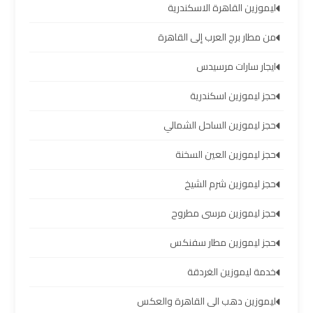
والإسكندرية
ليموزين القاهرة الاسكندرية
من مطار برج العرب إلى القاهرة
شركات
توصيل
ايجار سارات مرسيدس
مطار
برج
حجز ليموزين اسكندرية
العرب
حجز ليموزين الساحل الشمالي
ليموزين
حجز ليموزين العين السخنة
برج
حجز ليموزين شرم الشيخ
العرب
العجمي
حجز ليموزين مرسى مطروح
حجز ليموزين مطار سفنكس
ليموزين
برج
خدمة ليموزين الغردقة
العرب
العاصمة
ليموزين دهب الى القاهرة والعكس