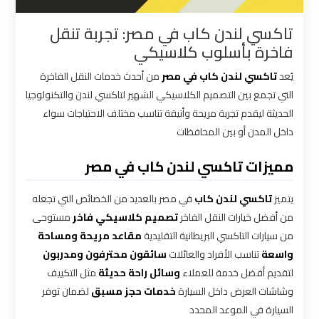
القاهرة
تاكسي لندن كاب في مصر: تجربة تنقل
فاخرة بأسلوب كلاسيكي
شركات
توصيل
يُعد
تاكسي لندن كاب في مصر
من أحدث خدمات النقل الفاخرة
من
التي تجمع بين التصميم الكلاسيكي الشهير لتاكسي لندن والتكنولوجيا
مطار
الحديثة ليقدم تجربة مريحة وأنيقة تناسب مختلف الاحتياجات سواء
القاهرة
داخل المدن أو بين المحافظات
مميزات تاكسي لندن كاب في مصر
شركات
ليموزين
يتميز
تاكسي لندن كاب
في مصر بالعديد من الخصائص التي تجعله
القاهرة
من أفضل خيارات النقل الفاخر
تصميم كلاسيكي فاخر
مستوحى
من سيارات التاكسي البريطانية التقليدية
مقاعد مريحة ومساحة
شركات
واسعة
تناسب الأفراد والعائلات
سائقون محترفون ومدربون
ليموزين
لتقديم أفضل خدمة للعملاء
وسائل راحة حديثة
مثل التكييف
المطار
وشاشات العرض داخل السيارة
خدمات حجز مسبق
لضمان توفر
السيارة في الموعد المحدد