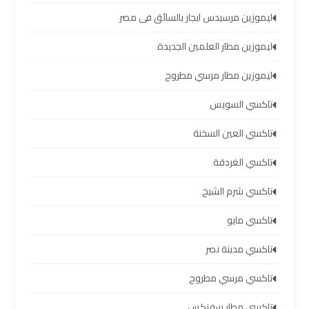
ليموزين مرسيدس ايجار بالسائق فى مصر
ليموزين
برج
ليموزين مطار العلمين الجديدة
العرب
العين
ليموزين مطار مرسي مطروح
السخنة
تاكسي السويس
ليموزين
تاكسي العين السخنة
برج
تاكسي الغردقة
العرب
دهب
تاكسي شرم الشيخ
تاكسي مايو
ليموزين
برج
تاكسي مدينة نصر
العرب
راس
تاكسي مرسي مطروح
سدر
تاكسي مطار سفنكس