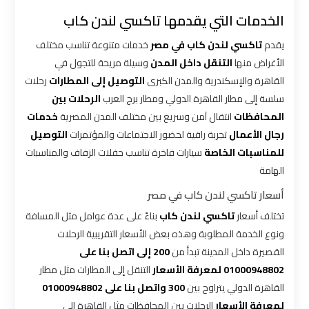
شركات
الخدمات التي يقدمها تاكسي لندن كاب
ليموزين
بالقاهرة
يقدم
تاكسي لندن كاب في مصر
خدمات متنوعة تناسب مختلف
الأغراض منها
التنقل داخل المدن
وسيلة مريحة للتجول في
شركات
القاهرة والإسكندرية والمدن الكبرى
التوصيل إلى المطارات
رحلات
ليموزين
سلسة إلى مطار القاهرة الدولي ومطار برج العرب
الرحلات بين
في
المحافظات
انتقال آمن وسريع بين مختلف المدن المصرية
خدمات
القاهرة
رجال الأعمال
تجربة راقية لحضور الاجتماعات والمؤتمرات
التوصيل
للمناسبات الخاصة
سيارات فاخرة تناسب حفلات الزفاف والمناسبات
شركة
الهامة
ليموزين
أسعار تاكسي لندن كاب في مصر
القاهرة
تختلف أسعار
تاكسي لندن كاب
بناءً على عدة عوامل مثل المسافة
ونوع الخدمة المطلوبة وهذه بعض الأسعار التقريبية الرحلات
شركة
القصيرة داخل المدينة تبدأ من
200 إلى اتصل بنا على
ليموزين
01000948802 لمعرفة الأسعار
التنقل إلى المطارات مثل مطار
مطار
القاهرة الدولي يتراوح بين
300 واتصل بنا على 01000948802
القاهرة
لمعرفة الأسعار
الرحلات بين المحافظات مثل القاهرة إلى