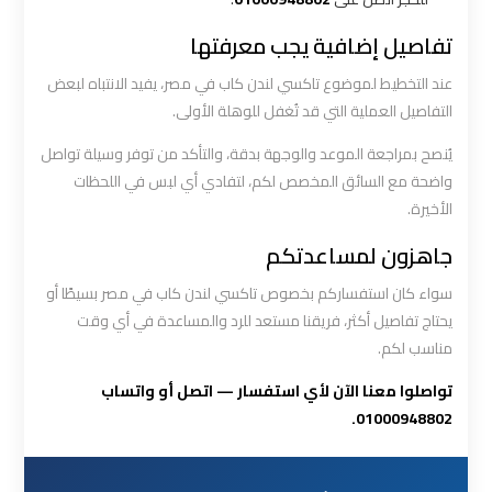
أسعار
تفاصيل إضافية يجب معرفتها
ليموزين
عند التخطيط لموضوع تاكسي لندن كاب في مصر، يفيد الانتباه لبعض
مطار
التفاصيل العملية التي قد تُغفل للوهلة الأولى.
القاهرة
يُنصح بمراجعة الموعد والوجهة بدقة، والتأكد من توفر وسيلة تواصل
الخط
واضحة مع السائق المخصص لكم، لتفادي أي لبس في اللحظات
الساخن
الأخيرة.
جاهزون لمساعدتكم
ليموزين
مطار
سواء كان استفساركم بخصوص تاكسي لندن كاب في مصر بسيطًا أو
القاهرة
يحتاج تفاصيل أكثر، فريقنا مستعد للرد والمساعدة في أي وقت
الي
مناسب لكم.
اسكندرية
تواصلوا معنا الآن لأي استفسار — اتصل أو واتساب
01000948802.
ليموزين
مطار
برج