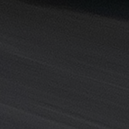
خدمة
ليموزين
المطار
خدمة
ليموزين
مطار
القاهرة
خدمه
vip
رقم
تليفون
ليموزين
مطار