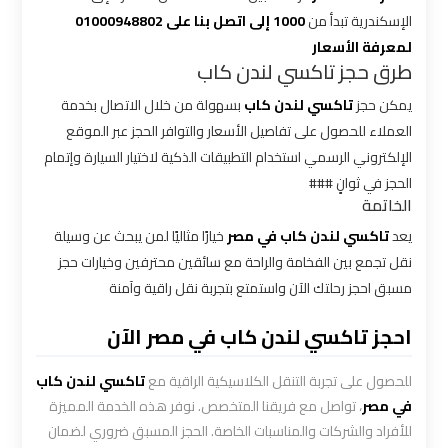
الإسكندرية تبدأ من
1000 إلى اتصل بنا على 01000948802
شركه
لمعرفة الأسعار
ليموزين
طرق حجز تاكسي لندن كاب
في
القاهره
يمكن حجز
تاكسي لندن كاب
بسهولة من خلال الاتصال بخدمة
العملاء للحصول على تفاصيل الأسعار والتوافر الحجز عبر الموقع
الإلكتروني الرسمي استخدام التطبيقات الذكية لاختيار السيارة وإتمام
ليموزين
الحجز في ثوانٍ ###
اسكندرية
الخاتمة
القاهرة
يعد
تاكسي لندن كاب في مصر
خيارًا مثاليًا لمن يبحث عن وسيلة
نقل تجمع بين الفخامة والراحة مع سائقين محترفين وخيارات حجز
ليموزين
مسبق احجز رحلتك الآن واستمتع بتجربة نقل راقية وآمنة
الإسكندرية
من
احجز تاكسي لندن كاب في مصر الآن
مطار
القاهرة
للحصول على تجربة التنقل الكلاسيكية الراقية مع
تاكسي لندن كاب
في مصر
، تواصل مع فريقنا المتخصص. نوفر هذه الخدمة المميزة
ليموزين
للأفراد والشركات والمناسبات الخاصة. الحجز المسبق ضروري لضمان