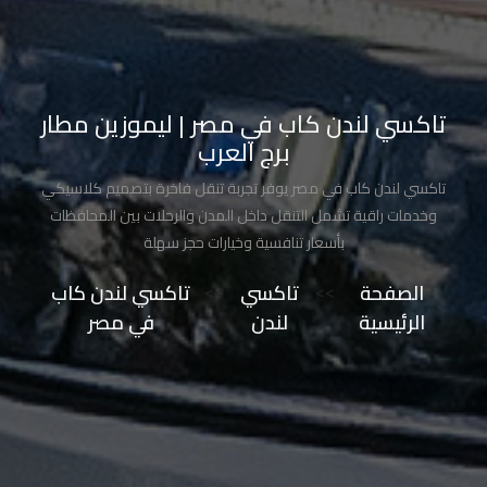
تاكسي
مدينة
نصر
تاكسي لندن كاب في مصر | ليموزين مطار
برج العرب
تاكسي
مرسي
تاكسي لندن كاب في مصر يوفر تجربة تنقل فاخرة بتصميم كلاسيكي
مطروح
وخدمات راقية تشمل التنقل داخل المدن والرحلات بين المحافظات
بأسعار تنافسية وخيارات حجز سهلة
تاكسي
الصفحة
>>
تاكسي
>>
تاكسي لندن كاب
مطار
الرئيسية
لندن
في مصر
سفنكس
توصيل
الى
مطار
القاهرة