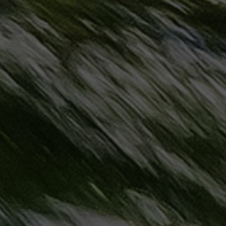
مطروح
حجز
ليموزين
مطار
سفنكس
خدمة
ليموزين
الغردقة
ليموزين
دهب
الى
القاهرة
والعكس