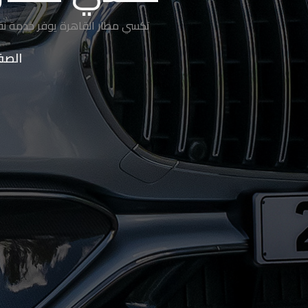
ليموزين
تكسي مطار القاهرة يوفر خدمة نق
الساحل
الشمالي
الصف
حجز
ليموزين
العين
السخنة
حجز
ليموزين
شرم
الشيخ
حجز
ليموزين
مرسى