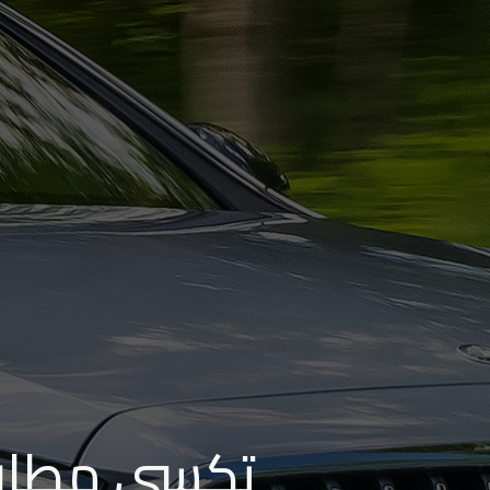
من
مطار
برج
العرب
إلى
القاهرة
ايجار
سارات
مرسيدس
حجز
ليموزين
اسكندرية
تكسي مطار ا
حجز