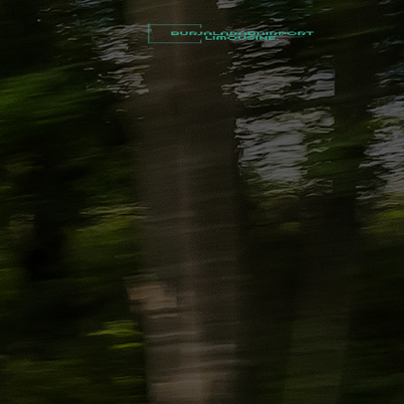
أسعار
توصيل
مطار
برج
العرب
شركات
تأجير
سيارات
في
الاسكندرية
ليموزين
القاهرة
الاسكندرية