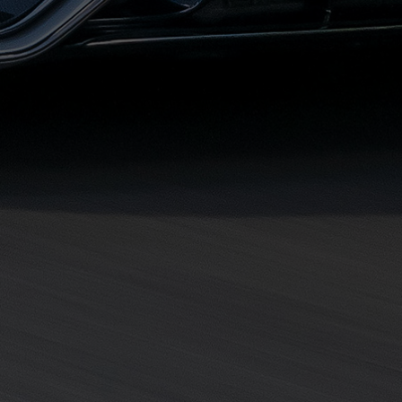
مطروح
حجز
ليموزين
مطار
سفنكس
خدمة
ليموزين
الغردقة
ليموزين
دهب
الى
القاهرة
والعكس