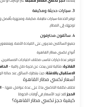
يمكنك
حجز تكسي المطار مسبقًا
عبر الإنترنت أو م
3. سيارات حديثة ومكيفة
توصيل
مطار
توفر الخدمة سيارات نظيفة، مكيفة، ومجهزة بأفضل وسا
القاهرة
توجهك إلى المطار.
4. سائقون محترفون
توصيل
من
جميع السائقين مدربون على القيادة الآمنة، ويتمتعو
مطار
أنواع تكسي مطار القاهرة
القاهرة
تتوفر عدة خيارات تناسب مختلف احتياجات المسافرين، 
الفاخرة:
مثالية لمن يبحث عن تجربة نقل راقية -
الحاف
توصيل
الاستقبال باللافتة:
حيث ينتظرك السائق عند صالة ا
من
أسعار تكسي مطار القاهرة
مطار
القاهرة
تختلف تكلفة التاكسي بناءً على عدة عوامل، منها: -
ا
الى
الحجز
(قد تزيد الأسعار في أوقات الذروة)
الاسكندرية
كيفية حجز تكسي مطار القاهرة؟