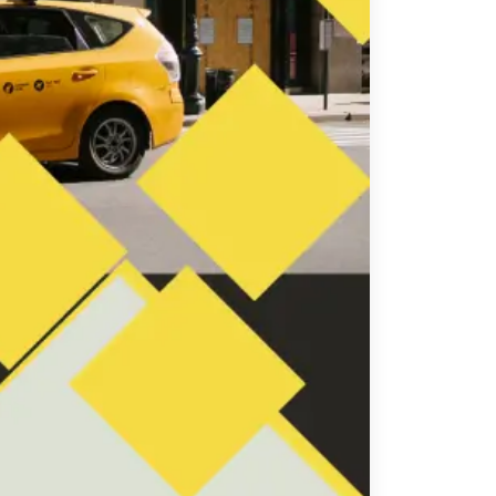
تاكسي
السويس
تاكسي
العين
السخنة
تاكسي
الغردقة
تاكسي
شرم
الشيخ
تاكسي
مايو