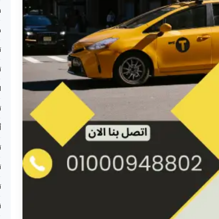
س
ح
ت
ت
ا
ت
أ
ت
ت
ت
xi