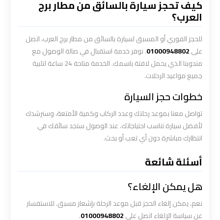
كيف تحجز سيارة بالسائق من مطار برج
ليموزين
العرب؟
الاسكندريه
مطروح
للحجز الفوري أو المسبق لسيارة بالسائق من مطار برج العرب، اتصل
على
01000948802
. نوفر خدمة استقبال في صالة الوصول مع
ليموزين
مندوبنا الذي يحمل لافتة باسمك. الخدمة متاحة 24 ساعة لتلبية
البحر
جميع مواعيد الرحلات.
الأحمر
خطوات حجز السيارة
من
مطار
تواصل معنا بموعد رحلتك وعدد الركاب وكمية الأمتعة، وسنرشدك
القاهرة
لأفضل سيارة تناسب احتياجاتك. عند الوصول ستجد سائقك في
انتظارك مباشرة دون أي تعب أو بحث.
ليموزين
أسئلة شائعة
السخنة
هل يمكن الإلغاء؟
ليموزين
القاهرة
نعم، يمكن إلغاء الحجز قبل موعد الرحلة بإشعار مسبق. للاستفسار
اسكندرية
عن سياسة الإلغاء اتصل على
01000948802
.