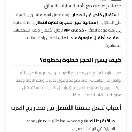
خدمات إضافية مع تأجير السيارات بالسائق
شركه
-
استقبال خاص في المطار
بلوحة تحمل اسمك لتسهيل التعرف
ليموزين
على السائق. -
إمكانية حجز السيارة لفترة انتظار
إذا كنت بحاجة
في
إلى رحلة عودة لاحقًا. -
خدمات VIP
لرجال الأعمال وكبار الشخصيات.
القاهره
-
مقاعد أطفال متوفرة عند الطلب
لضمان راحة العائلات
المسافرة.
ليموزين
اسكندرية
كيف يسير الحجز خطوة بخطوة؟
القاهرة
حجز سيارة بالسائق من مطار برج العرب سهل وسريع. اتصل بنا أو
ليموزين
تواصل عبر الواتساب، أخبرنا بموعد وصول طائرتك ورقم الرحلة وعدد
الإسكندرية
الركاب ووجهتك. نؤكد الحجز فورًا ونُرسل لك بيانات السائق قبل
من
وصولك بساعات لتطمئن تمامًا.
مطار
أسباب تجعل خدمتنا الأفضل في مطار برج العرب
القاهرة
مراقبة رحلتك
: نتابع موعد هبوط طائرتك لضمان وجود
ليموزين
السيارة في الوقت الصحيح.