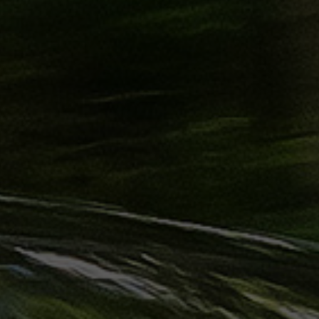
ليموزين
الساحل
الشمالي
حجز
ليموزين
العين
السخنة
حجز
ليموزين
شرم
الشيخ
حجز
ليموزين
مرسى