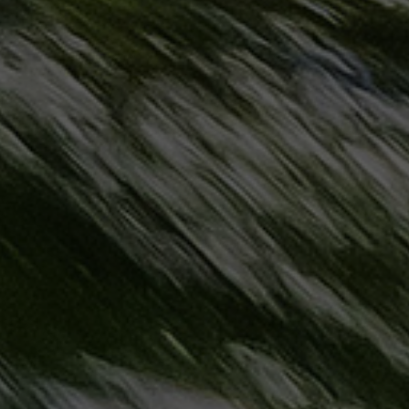
مطروح
حجز
ليموزين
مطار
سفنكس
خدمة
ليموزين
الغردقة
ليموزين
دهب
الى
القاهرة
والعكس