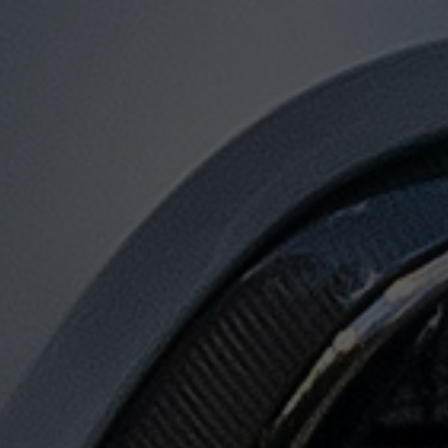
توصيل
من
مطار
القاهرة
لجميع
المدن
المصرية
حجز
ليموزين
المطار
حجز
ليموزين
مطار
القاهرة