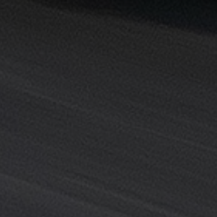
خدمة
ليموزين
المطار
خدمة
ليموزين
مطار
القاهرة
خدمه
vip
رقم
تليفون
ليموزين
مطار