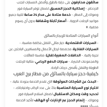
شركات
سائقون محترفون
على دراية بالطرق وأفضل المسارات لتجنب
ليموزين
الازدحام. -
إمكانية الحجز المسبق
لضمان توفر السيارة فور
بالقاهرة
وصولك إلى المطار. -
خدمة متاحة على مدار 24 ساعة
لتلبية جميع
مواعيد الرحلات الجوية. -
أسعار ثابتة وشفافة
بدون أي رسوم
شركات
مخفية. #
ليموزين
أنواع السيارات المتاحة للإيجار بالسائق
في
-
السيارات الاقتصادية
: خيار مثالي للتنقل بتكلفة مناسبة. -
القاهرة
السيارات الفاخرة
: مخصصة لرجال الأعمال والمسافرين الباحثين عن
تجربة راقية. -
الحافلات الصغيرة (فان)
: مناسبة للعائلات
شركة
والمجموعات الكبيرة. -
سيارات الدفع الرباعي
: مثالية للرحلات
ليموزين
الطويلة والتنقل بأقصى درجات الراحة.
القاهرة
كيفية حجز سيارة بالسائق من مطار برج العرب
-
البحث عن الشركات الموثوقة
التي تقدم الخدمة بجودة عالية. -
شركة
اختيار نوع السيارة المناسبة
بناءً على عدد الركاب واحتياجاتك. -
ليموزين
تحديد وقت ومكان الاستقبال
لضمان استلام السيارة فور
مطار
وصولك. -
إتمام الحجز عبر الإنترنت أو الهاتف
لتأكيد الخدمة
القاهرة
مسبقًا. ####