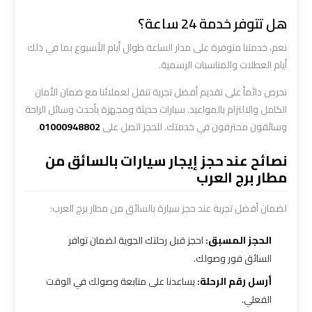
هل تتوفر خدمة 24 ساعة؟
ليموزين
نعم، خدمتنا متوفرة على مدار الساعة طوال أيام الأسبوع بما في ذلك
المطار
الخط
أيام العطلات والمناسبات الرسمية.
الساخن
نحرص دائماً على تقديم أفضل تجربة تنقل لعملائنا مع ضمان الأمان
الكامل والالتزام بالمواعيد. سيارات حديثة ومجهزة بأحدث وسائل الراحة
ليموزين
وسائقون محترفون في خدمتك. للحجز اتصل على
01000948802
.
توصيل
المطار
نصائح عند حجز إيجار سيارات بالسائق من
مطار برج العرب
ليموزين
لضمان أفضل تجربة عند حجز سيارة بالسائق من مطار برج العرب:
مطار
اكتوبر
الحجز المسبق:
احجز قبل رحلتك الجوية لضمان توافر
السائق فور وصولك.
ليموزين
أرسل رقم الرحلة:
يساعدنا على متابعة وصولك في الوقت
مطار
الفعلي.
القاهرة