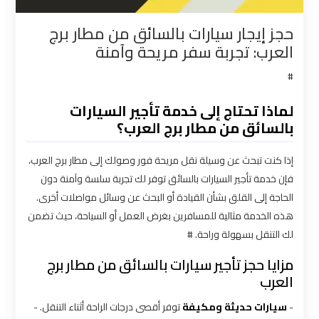
القاهرة
حجز إيجار سيارات بالسائق من مطار برج
العرب: تجربة سفر مريحة وآمنة
شركات
توصيل
#
من
مطار
لماذا تحتاج إلى خدمة تأجير السيارات
القاهرة
بالسائق من مطار برج العرب؟
إذا كنت تبحث عن وسيلة نقل مريحة فور وصولك إلى مطار برج العرب،
شركات
فإن خدمة تأجير السيارات بالسائق توفر لك تجربة سلسة وآمنة دون
ليموزين
الحاجة إلى القلق بشأن القيادة أو البحث عن وسائل مواصلات أخرى.
القاهرة
هذه الخدمة مثالية للمسافرين بغرض العمل أو السياحة، حيث تضمن
لك التنقل بسهولة وراحة. #
شركات
ليموزين
مزايا حجز تأجير سيارات بالسائق من مطار برج
المطار
العرب
-
سيارات حديثة ومكيفة
توفر أقصى درجات الراحة أثناء التنقل. -