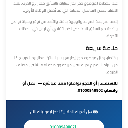
عند التخطيط لموضوع حجز ايجار سيارات بالسائق مطار برج العرب، يفيد
العرب
الانتباه لبعض التفاصيل العملية التي قد تُغفل للوهلة الأولى.
الي
مرسي
يُنصح بمراجعة الموعد والوجهة بدقة، والتأكد من توفر وسيلة تواصل
مطروح
واضحة مع السائق المخصص لكم، لتفادي أي لبس في اللحظات
الأخيرة.
ليموزين
خلاصة سريعة
من
الاسكندرية
باختصار، يمثل موضوع حجز ايجار سيارات بالسائق مطار برج العرب جزءًا
الى
من التزامنا بتقديم تجربة تنقل مريحة وواضحة لعملائنا في مختلف
مطار
الظروف.
القاهرة
للاستفسار أو الحجز، تواصلوا معنا مباشرة — اتصل أو
واتساب 01000948802.
ليموزين
من
القاهرة
هل أعجبك المقال؟ احجز ليموزينك الآن
للاسكندرية
01000948802