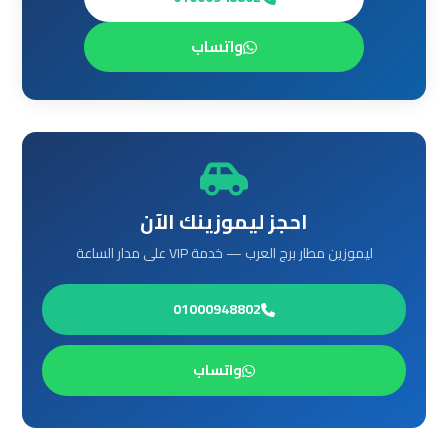
ليموزين
من
واتساب
مطار
القاهرة
مطار
القاهرة
ليموزين
احجز ليموزينك الآن
ليموزين
ليموزين مطار برج العرب — خدمة VIP على مدار الساعة
مطار
شرم
01000948802
الشيخ
واتساب
ليموزين
مطار
الغردقة