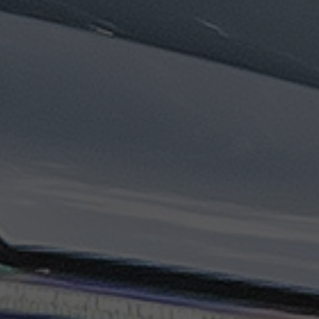
تاكسي
السويس
تاكسي
العين
السخنة
تاكسي
الغردقة
تاكسي
شرم
الشيخ
تاكسي
مايو