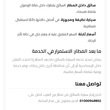
الاسكندرية
سائق داخل المطار
: السائق ينتظرك داخل صالة الوصول
القاهرة
بلافتة باسمك.
سيارة نظيفة ومجهزة
: في أفضل حالاتها دائمًا لاستقبال
ليموزين
مسافرينا.
الاسكندريه
الغردقه
أسعار ثابتة
: السعر المتفق عليه لا يتغير حتى في حالة تأخر
الرحلة.
ليموزين
ما بعد المطار: الاستمرار في الخدمة
الاسكندريه
يمكن تمديد خدمة السيارة بالسائق لما بعد المطار إذا احتجت التنقل
الي
داخل الإسكندرية أو إلى أي محافظة أخرى خلال رحلتك. نوفر خدمة
السويس
يومية شاملة بأسعار مناسبة.
ليموزين
تواصل معنا
الاسكندريه
شرم
لحجز إيجار سيارة بالسائق من مطار برج العرب، اتصل على:
الشيخ
01000948802
. الحجز مفتوح على مدار الساعة.