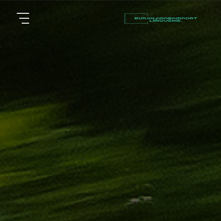
أسعار
الرئيسية
توصيل
مطار
من نحن
برج
العرب
مقالات
شركات
خدماتنا
تأجير
سيارات
اتصل بنا
في
الاسكندرية
EN
ليموزين
AR
القاهرة
الاسكندرية