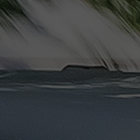
ليموزين
مرسيدس
ايجار
بالسائق
فى
مصر
ليموزين
مطار
العلمين
الجديدة
ليموزين
مطار
مرسي
مطروح