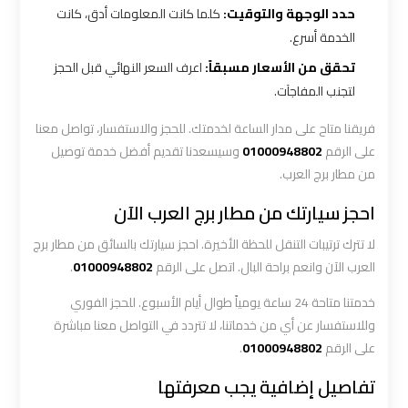
حدد الوجهة والتوقيت:
كلما كانت المعلومات أدق، كانت
أسعار
الخدمة أسرع.
ليموزين
تحقق من الأسعار مسبقاً:
اعرف السعر النهائي قبل الحجز
لتجنب المفاجآت.
مطار
القاهرة
فريقنا متاح على مدار الساعة لخدمتك. للحجز والاستفسار، تواصل معنا
الخط
على الرقم
01000948802
وسيسعدنا تقديم أفضل خدمة توصيل
الساخن
من مطار برج العرب.
احجز سيارتك من مطار برج العرب الآن
ليموزين
مطار
لا تترك ترتيبات التنقل للحظة الأخيرة. احجز سيارتك بالسائق من مطار برج
القاهرة
العرب الآن وانعم براحة البال. اتصل على الرقم
01000948802
.
الي
اسكندرية
خدمتنا متاحة 24 ساعة يومياً طوال أيام الأسبوع. للحجز الفوري
وللاستفسار عن أي من خدماتنا، لا تتردد في التواصل معنا مباشرة
على الرقم
01000948802
.
ليموزين
مطار
تفاصيل إضافية يجب معرفتها
برج