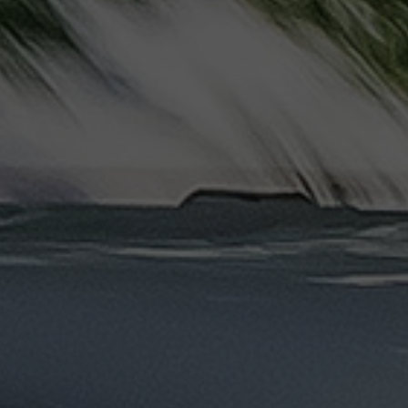
ليموزين
مرسيدس
ايجار
بالسائق
فى
مصر
ليموزين
مطار
العلمين
الجديدة
ليموزين
مطار
مرسي
مطروح