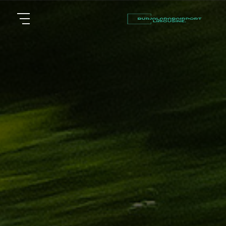
أسعار
الرئيسية
توصيل
مطار
من نحن
برج
العرب
مقالات
شركات
خدماتنا
تأجير
سيارات
اتصل بنا
في
الاسكندرية
EN
ليموزين
AR
القاهرة
الاسكندرية