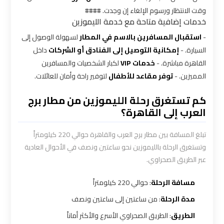
وقت الانتظار ورسوم الإلغاء إن وجدت. ####
شركه
خدمات إضافية متاحة مع خدمة الليموزين
ليموزين
-
استقبال المسافرين بالاسم في المطار
لسهولة الوصول إلى
في
السيارة. -
إمكانية التوصيل إلى الفنادق أو الشركات
داخل
القاهره
القاهرة مباشرة. -
خدمات VIP
لكبار الشخصيات والمسافرين
المميزين. -
توفر مقاعد للأطفال
لتوفير راحة وأمان للعائلات.
ليموزين
اسكندرية
كم تستغرق رحلة الليموزين من مطار برج
القاهرة
العرب إلى القاهرة؟
تبلغ المسافة بين مطار برج العرب والقاهرة حوالي 220 كيلومتراً
ليموزين
وتستغرق الرحلة بالليموزين نحو ساعتين ونصف في الأحوال العادية
الإسكندرية
عبر الطريق الصحراوي.
من
مطار
مسافة الرحلة
: حوالي 220 كيلومتراً
القاهرة
مدة الرحلة
: من ساعتين إلى ساعتين ونصف
ليموزين
الطريق
: الطريق الصحراوي الأسرع والأكثر أماناً