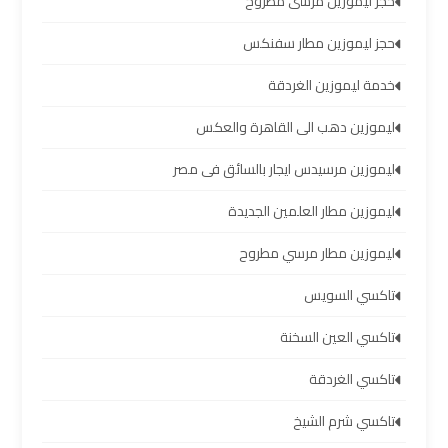
حجز ليموزين مرسى مطروح
الشيخ
حجز ليموزين مطار سفنكس
ليموزين
خدمة ليموزين الغردقة
برج
العرب
ليموزين دهب الى القاهرة والعكس
الساحل
الشمالي
ليموزين مرسيدس ايجار بالسائق فى مصر
ليموزين مطار العلمين الجديدة
خدمات
ليموزين
ليموزين مطار مرسي مطروح
برج
تاكسي السويس
العرب
تاكسي العين السخنة
ليموزين
تاكسي الغردقة
مطار
برج
تاكسي شرم الشيخ
العرب