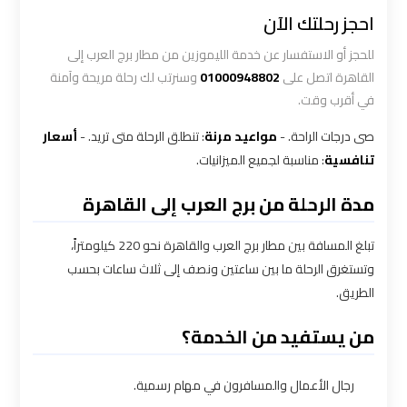
الاسكندرية
احجز رحلتك الآن
القاهرة
للحجز أو الاستفسار عن خدمة الليموزين من مطار برج العرب إلى
القاهرة اتصل على
01000948802
وسنرتب لك رحلة مريحة وآمنة
ليموزين
في أقرب وقت.
الاسكندريه
الغردقه
صى درجات الراحة. -
مواعيد مرنة
: تنطلق الرحلة متى تريد. -
أسعار
تنافسية
: مناسبة لجميع الميزانيات.
ليموزين
مدة الرحلة من برج العرب إلى القاهرة
الاسكندريه
الي
السويس
تبلغ المسافة بين مطار برج العرب والقاهرة نحو 220 كيلومتراً،
وتستغرق الرحلة ما بين ساعتين ونصف إلى ثلاث ساعات بحسب
الطريق.
ليموزين
الاسكندريه
من يستفيد من الخدمة؟
شرم
الشيخ
رجال الأعمال والمسافرون في مهام رسمية.