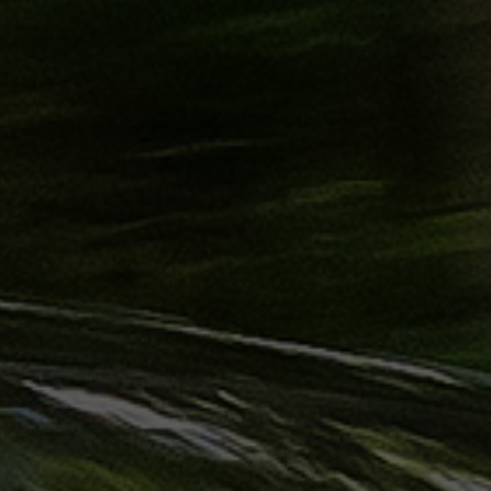
ليموزين
الساحل
الشمالي
حجز
ليموزين
العين
السخنة
حجز
ليموزين
شرم
الشيخ
حجز
ليموزين
مرسى