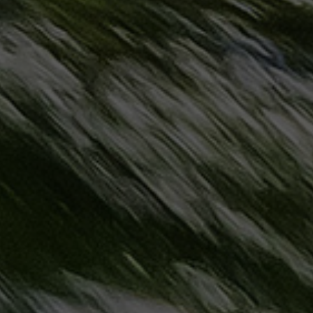
مطروح
حجز
ليموزين
مطار
سفنكس
خدمة
ليموزين
الغردقة
ليموزين
دهب
الى
القاهرة
والعكس