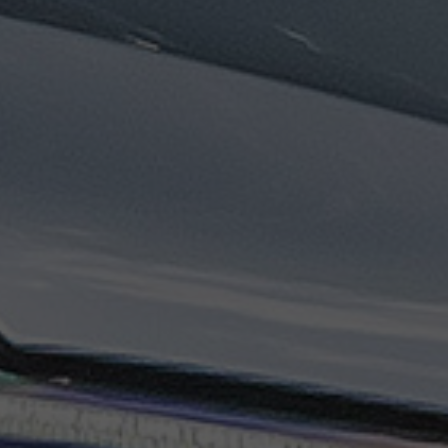
تاكسي
السويس
تاكسي
العين
السخنة
تاكسي
الغردقة
تاكسي
شرم
الشيخ
تاكسي
مايو