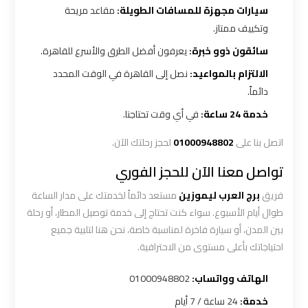
سيارات مجهزة للمسافات الطويلة:
مقاعد مريحة
أسعار
وتكييف ممتاز.
ليموزين
سائقون ذوو خبرة:
يعرفون أفضل الطرق والأسرع للقاهرة.
مطار
الالتزام بالمواعيد:
نصل إلى القاهرة في الوقت المحدد
القاهرة
دائماً.
الخط
خدمة 24 ساعة:
في أي وقت تحتاجنا.
الساخن
اتصل بنا على
01000948802
لحجز رحلتك الآن.
ليموزين
تواصل معنا الآن للحجز الفوري
مطار
القاهرة
فريق
برج العرب ليموزين
مستعد دائماً لخدمتك على مدار الساعة
الي
طوال أيام الأسبوع. سواء كنت تحتاج إلى خدمة توصيل المطار، أو رحلة
اسكندرية
بين المدن، أو سيارة فاخرة لمناسبة خاصة، نحن هنا لتلبية جميع
احتياجاتك بأعلى مستوى من الاحترافية.
ليموزين
الهاتف وواتساب:
01000948802
مطار
برج
خدمة:
24 ساعة / 7 أيام