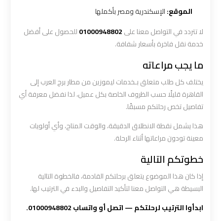
العرب
الموقع:
الإسكندرية ومصر بأكملها
الي
مرسي
لا تتردد في التواصل معنا على
01000948802
للحصول على أفضل
مطروح
خدمة نقل فاخرة بأسعار شفافة.
ما يجب مراعاته
ليموزين
يختلف كل طلب متعلق بـخدمات ليموزين من مطار برج العرب إلى
من
القاهرة قليلًا حسب الظروف الخاصة بكل عميل، لذا نفضل معرفة أي
الاسكندرية
تفاصيل تخص رحلتكم مسبقًا.
الى
مطار
هذا يشمل نقطة الانطلاق الدقيقة، والوقت المتاح، وأي أولويات
القاهرة
معينة تودون مراعاتها أثناء الرحلة.
خطوتكم التالية
ليموزين
من
إذا كان هذا الموضوع يتعلق برحلتكم القادمة، فالخطوة التالية
القاهرة
البسيطة هي التواصل معنا لتأكيد التفاصيل والبدء في الترتيب لها.
للاسكندرية
ابدأوا الترتيب لرحلتكم — اتصل أو واتساب 01000948802.