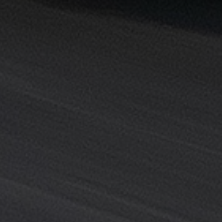
خدمة
ليموزين
المطار
خدمة
ليموزين
مطار
القاهرة
خدمه
vip
رقم
تليفون
ليموزين
مطار