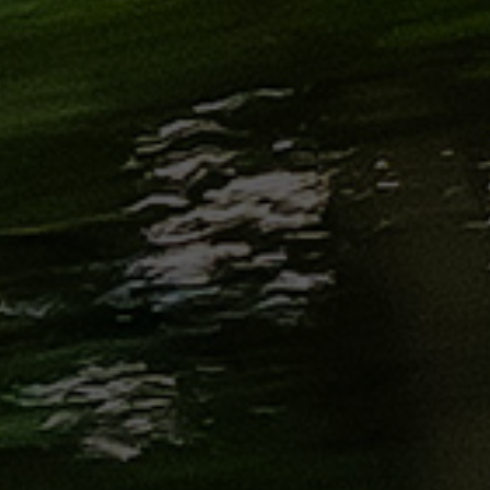
من
مطار
برج
العرب
إلى
القاهرة
ايجار
سارات
مرسيدس
حجز
ليموزين
اسكندرية
حجز