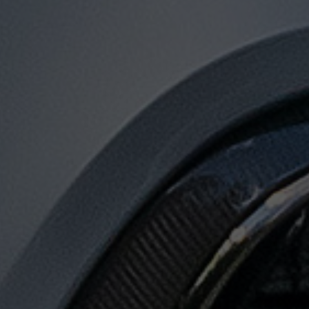
توصيل
من
مطار
القاهرة
لجميع
المدن
المصرية
حجز
ليموزين
المطار
حجز
ليموزين
مطار
القاهرة