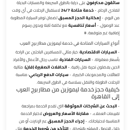
شركات
سائقون محترفون
على دراية بالطرق السريعة والمسارات البديلة
ليموزين
لتفادي الزحام. -
خدمة متاحة 24/7
لاستقبال الرحلات في أي وقت
بالقاهرة
من اليوم. -
إمكانية الحجز المسبق
لضمان توفر السيارة المطلوبة
عند الوصول. -
أسعار تنافسية
مع تكلفة ثابتة وبدون رسوم
شركات
إضافية غير متوقعة. #
ليموزين
أنواع السيارات المتاحة في خدمة ليموزين مطار برج العرب
في
-
السيارات الاقتصادية
: خيار مثالي للمسافرين الباحثين عن الراحة
القاهرة
بأسعار معقولة. -
السيارات الفاخرة
: تناسب رجال الأعمال والأفراد
الذين يفضلون تجربة نقل راقية. -
الحافلات الصغيرة (فان)
: مثالية
شركة
للعائلات والمجموعات الكبيرة. -
سيارات الدفع الرباعي
: مناسبة
ليموزين
للرحلات الطويلة والتنقل بسلاسة في الطرق السريعة.
القاهرة
كيفية حجز خدمة ليموزين من مطار برج العرب
إلى القاهرة
شركة
-
البحث عن الشركات الموثوقة
التي تقدم الخدمة بمراجعة
ليموزين
تقييمات العملاء. -
مقارنة الأسعار والعروض
لاختيار الخدمة
مطار
المناسبة لاحتياجاتك. -
إجراء الحجز المسبق
عبر الإنترنت أو من
القاهرة
خلال الاتصال المباشر بالشركة. -
التأكد من شروط الخدمة
مثل