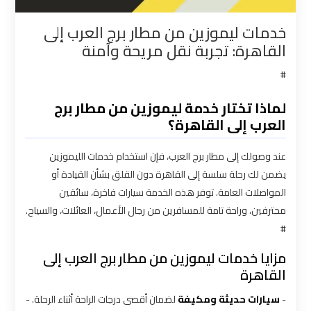
القاهرة
خدمات ليموزين من مطار برج العرب إلى
القاهرة: تجربة نقل مريحة وآمنة
شركات
توصيل
#
من
مطار
لماذا تختار خدمة ليموزين من مطار برج
القاهرة
العرب إلى القاهرة؟
عند وصولك إلى مطار برج العرب، فإن استخدام خدمات الليموزين
شركات
يضمن لك رحلة سلسة إلى القاهرة دون القلق بشأن القيادة أو
ليموزين
المواصلات العامة. توفر هذه الخدمة سيارات فاخرة، سائقين
القاهرة
محترفين، وراحة تامة للمسافرين من رجال الأعمال، العائلات، والسياح.
#
شركات
ليموزين
مزايا خدمات ليموزين من مطار برج العرب إلى
المطار
القاهرة
-
سيارات حديثة ومكيفة
لضمان أقصى درجات الراحة أثناء الرحلة. -