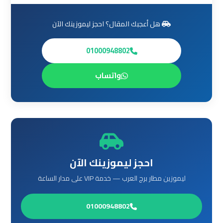
ليموزين
من
هل أعجبك المقال؟ احجز ليموزينك الآن
مطار
القاهرة
01000948802
مطار
واتساب
القاهرة
ليموزين
ليموزين
مطار
شرم
الشيخ
احجز ليموزينك الآن
ليموزين مطار برج العرب — خدمة VIP على مدار الساعة
ليموزين
مطار
01000948802
الغردقة