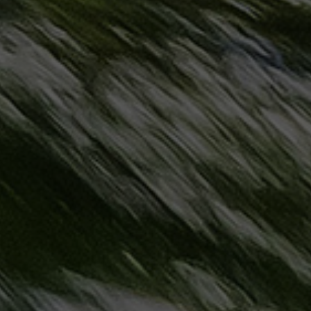
مطروح
حجز
ليموزين
مطار
سفنكس
خدمة
ليموزين
الغردقة
ليموزين
دهب
الى
القاهرة
والعكس