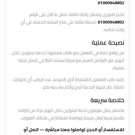
.
01000948802
ليموزين
للحجز الفوري وضمان راحتك التامة، اتصل بنا الآن على الرقم
المطار
01000948802
. خدمتنا متاحة على مدار الساعة لخدمتك في أي
الخط
وقت تحتاجه.
الساخن
نصيحة عملية
ليموزين
من واقع خبرتنا في التعامل مع طلبات مشابهة لـخدمة ليموزين داخل
الهرم، فإن التواصل المبكر مع فريقنا يساعد كثيرًا في ضمان تجربة
توصيل
المطار
سلسة.
كلما كانت التفاصيل المُشاركة أدق (الموعد، عدد الركاب، أي احتياجات
ليموزين
خاصة)، كان تجهيز الخدمة أسرع وأكثر ملاءمة لكم.
مطار
خلاصة سريعة
اكتوبر
باختصار، يمثل موضوع خدمة ليموزين داخل الهرم جزءًا من التزامنا
ليموزين
بتقديم تجربة تنقل مريحة وواضحة لعملائنا في مختلف الظروف.
مطار
للاستفسار أو الحجز، تواصلوا معنا مباشرة — اتصل أو
القاهرة