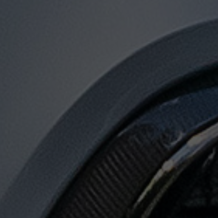
توصيل
من
مطار
القاهرة
لجميع
المدن
المصرية
حجز
ليموزين
المطار
حجز
ليموزين
مطار
القاهرة