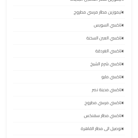
اسكندرية
ليموزين مطار مرسي مطروح
ليموزين
تاكسي السويس
برج
العرب
تاكسي العين السخنة
القاهرة
تاكسي الغردقة
ليموزين
تاكسي شرم الشيخ
برج
تاكسي مايو
العرب
مرسي
تاكسي مدينة نصر
مطروح
تاكسي مرسي مطروح
ليموزين
تاكسي مطار سفنكس
برج
العرب
توصيل الى مطار القاهرة
شرم