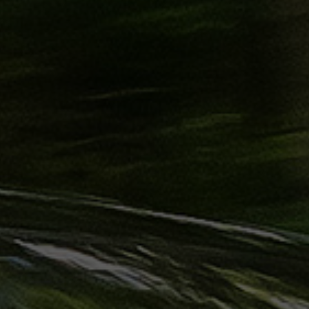
ليموزين
الساحل
الشمالي
حجز
ليموزين
العين
السخنة
حجز
ليموزين
شرم
الشيخ
حجز
ليموزين
مرسى