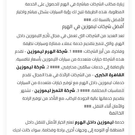
الاسكندرية
زيارة مكاتب الشركات مباشرة في الهرم للحصول على الخدمة
القاهرة
المطلوبة. هذه الطريقة تتيح لك رؤية السيارات بشكل مباشر واختيار
الأفضل بالنسبة لك. ###
أفضل شركات ليموزين في الهرم
ليموزين
الاسكندريه
تعد العديد من الشركات التي تعمل في مجال تأجير الليموزين داخل
الغردقه
الهرم، والتي تتميز بتقديم خدمة عملاء ممتازة وسيارات نظيفة
وفاخرة. من أبرز الشركات: #### 1.
شركة الهرم ليموزين
- تقدم
ليموزين
هذه الشركة خيارات متعددة من سيارات الليموزين بأسعار تنافسية،
الاسكندريه
بالإضافة إلى خدمات سائقين محترفين. #### 2.
شركة ليموزين
الي
القاهرة الكبرى
- من الشركات الرائدة في هذا المجال، تقدم
السويس
خدمات ليموزين داخل الهرم مع توفير خيارات متعددة من السيارات
للمناسبات المختلفة. #### 3.
شركة التميز ليموزين
- تشتهر
ليموزين
بتقديم خدماتها عالية الجودة للركاب، مع التأكد من توفير الراحة
والأمان أثناء التنقل. ###
الاسكندريه
الخاتمة
شرم
الشيخ
خدمة
ليموزين داخل الهرم
تعتبر الخيار الأمثل للتنقل داخل
المنطقة أو التوجه إلى وجهات أخرى براحة وفخامة. سواء كانت لديك