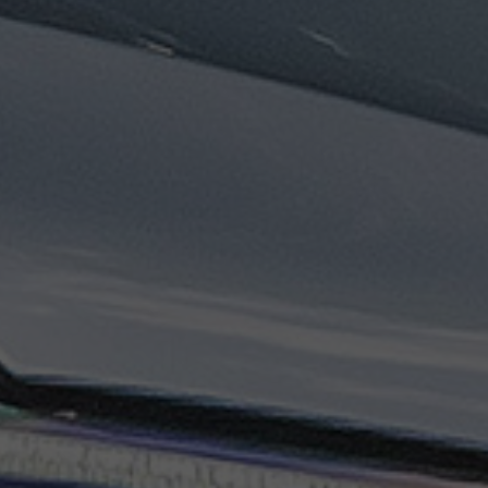
تاكسي
السويس
تاكسي
العين
السخنة
تاكسي
الغردقة
تاكسي
شرم
الشيخ
تاكسي
مايو