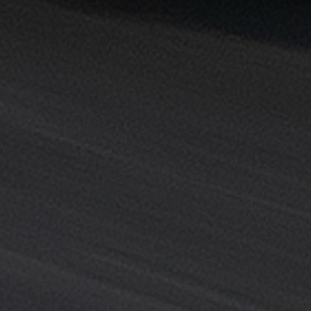
خدمة
ليموزين
المطار
خدمة
ليموزين
مطار
القاهرة
خدمه
vip
رقم
تليفون
ليموزين
مطار