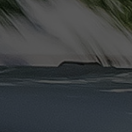
ليموزين
مرسيدس
ايجار
بالسائق
فى
مصر
ليموزين
مطار
العلمين
الجديدة
ليموزين
مطار
مرسي
مطروح