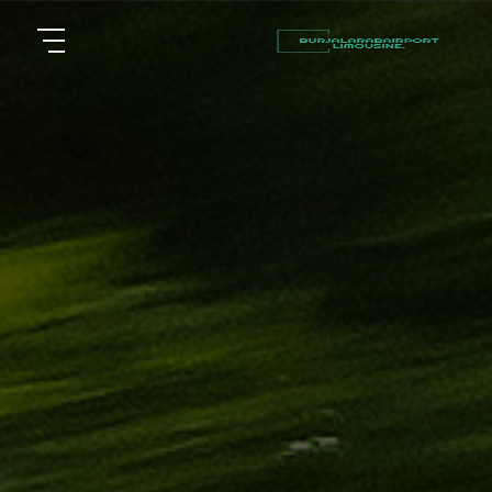
أسعار
الرئيسية
توصيل
مطار
من نحن
برج
العرب
مقالات
شركات
خدماتنا
تأجير
سيارات
اتصل بنا
في
الاسكندرية
EN
ليموزين
AR
القاهرة
الاسكندرية