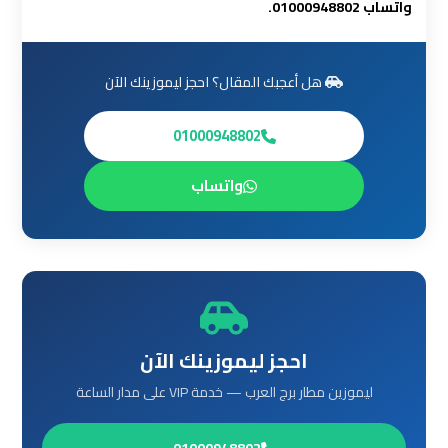
واتساب 01000948802.
أسعار
ليموزين
هل أعجبك المقال؟ احجز ليموزينك الآن
مطار
القاهرة
01000948802
الخط
الساخن
واتساب
ليموزين
مطار
القاهرة
الي
اسكندرية
احجز ليموزينك الآن
ليموزين
ليموزين مطار برج العرب — خدمة VIP على مدار الساعة
مطار
برج