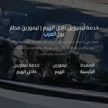
تاكسي
مدينة
نصر
خدمة ليموزين داخل الهرم | ليموزين مطار
برج العرب
تاكسي
مرسي
تعرف على خدمات ليموزين داخل الهرم التي توفر لك الراحة والفخامة
مطروح
مع سائقين محترفين وأسطول من السيارات الفاخرة لمختلف
المناسبات والرحلات
تاكسي
الصفحة
>>
ليموزين
>>
خدمة ليموزين
مطار
الرئيسية
الهرم
داخل الهرم
سفنكس
توصيل
الى
مطار
القاهرة