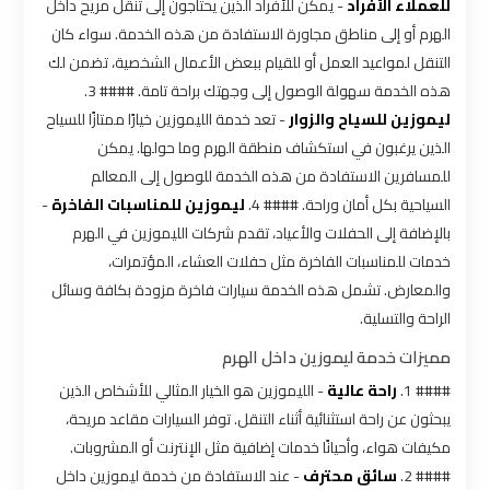
شركات
للعملاء الأفراد
- يمكن للأفراد الذين يحتاجون إلى تنقل مريح داخل
ليموزين
الهرم أو إلى مناطق مجاورة الاستفادة من هذه الخدمة. سواء كان
بالقاهرة
التنقل لمواعيد العمل أو للقيام ببعض الأعمال الشخصية، تضمن لك
هذه الخدمة سهولة الوصول إلى وجهتك براحة تامة. #### 3.
شركات
ليموزين للسياح والزوار
- تعد خدمة الليموزين خيارًا ممتازًا للسياح
ليموزين
الذين يرغبون في استكشاف منطقة الهرم وما حولها. يمكن
في
للمسافرين الاستفادة من هذه الخدمة للوصول إلى المعالم
القاهرة
السياحية بكل أمان وراحة. #### 4.
ليموزين للمناسبات الفاخرة
-
بالإضافة إلى الحفلات والأعياد، تقدم شركات الليموزين في الهرم
شركة
خدمات للمناسبات الفاخرة مثل حفلات العشاء، المؤتمرات،
ليموزين
والمعارض. تشمل هذه الخدمة سيارات فاخرة مزودة بكافة وسائل
القاهرة
الراحة والتسلية.
مميزات خدمة ليموزين داخل الهرم
شركة
#### 1.
راحة عالية
- الليموزين هو الخيار المثالي للأشخاص الذين
ليموزين
يبحثون عن راحة استثنائية أثناء التنقل. توفر السيارات مقاعد مريحة،
مطار
مكيفات هواء، وأحيانًا خدمات إضافية مثل الإنترنت أو المشروبات.
القاهرة
#### 2.
سائق محترف
- عند الاستفادة من خدمة ليموزين داخل