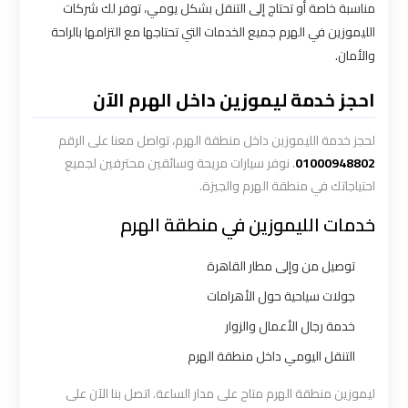
مناسبة خاصة أو تحتاج إلى التنقل بشكل يومي، توفر لك شركات
ليموزين
الليموزين في الهرم جميع الخدمات التي تحتاجها مع التزامها بالراحة
الاسكندريه
مطروح
والأمان.
احجز خدمة ليموزين داخل الهرم الآن
ليموزين
البحر
لحجز خدمة الليموزين داخل منطقة الهرم، تواصل معنا على الرقم
الأحمر
01000948802
. نوفر سيارات مريحة وسائقين محترفين لجميع
من
احتياجاتك في منطقة الهرم والجيزة.
مطار
القاهرة
خدمات الليموزين في منطقة الهرم
توصيل من وإلى مطار القاهرة
ليموزين
السخنة
جولات سياحية حول الأهرامات
خدمة رجال الأعمال والزوار
ليموزين
التنقل اليومي داخل منطقة الهرم
القاهرة
ليموزين منطقة الهرم متاح على مدار الساعة. اتصل بنا الآن على
اسكندرية