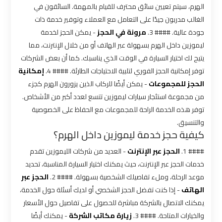
الهرم، سيتم تعيين سائق محترف للقيام بالمهمة. السائقون في
شركه
الغالب مدربون جيدًا على التعامل مع العملاء وتوفير خدمة ذات
ليموزين
جودة عالية. #### 3.
مرونة في الحجز
- يمكن الحجز لخدمة
في
ليموزين داخل الهرم بسهولة عبر الهاتف أو من خلال الإنترنت، مما
القاهره
يتيح لك اختيار السيارة في الوقت الذي يناسبك. كما أن بعض الشركات
توفر إمكانية الحجز الفوري لتلبية الاحتياجات الطارئة. #### 4.
إمكانية
ليموزين
الحجز للمجموعات
- يمكن أيضًا للركاب الذين يزورون الهرم كجزء
اسكندرية
من مجموعة استئجار سيارات ليموزين تتسع لعدد أكبر من الأشخاص.
القاهرة
توفر هذه الخدمة الراحة للمجموعات مع الحفاظ على الخصوصية
والتنسيق.
كيفية حجز خدمة ليموزين داخل الهرم؟
ليموزين
الإسكندرية
#### 1.
الحجز عبر الإنترنت
- العديد من شركات الليموزين تقدم
من
خدمات الحجز عبر الإنترنت، حيث يمكنك اختيار السيارة المناسبة، تحديد
مطار
موعد الرحلة، وملء تفاصيلك الشخصية بسهولة. #### 2.
الحجز عبر
القاهرة
الهاتف
- إذا كنت تفضل الحجز الشخصي أو لديك أسئلة حول الخدمة،
يمكنك الاتصال بالشركة مباشرة للحصول على تفاصيل حول الأسعار
ليموزين
والخيارات المتاحة. #### 3.
زيارة مكاتب الشركة
- يمكنك أيضًا