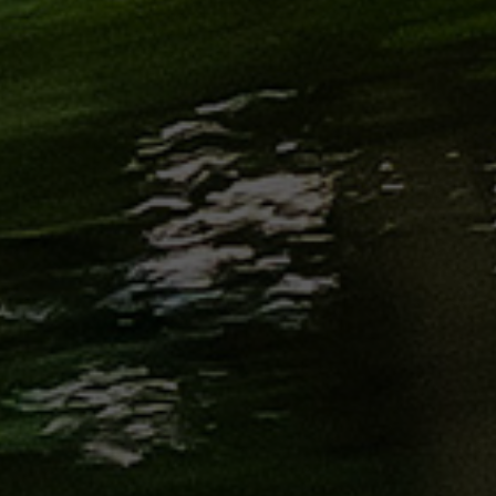
من
مطار
برج
العرب
إلى
القاهرة
ايجار
سارات
مرسيدس
حجز
ليموزين
اسكندرية
حجز