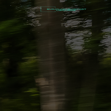
أسعار
توصيل
مطار
برج
العرب
شركات
تأجير
سيارات
في
الاسكندرية
ليموزين
القاهرة
الاسكندرية