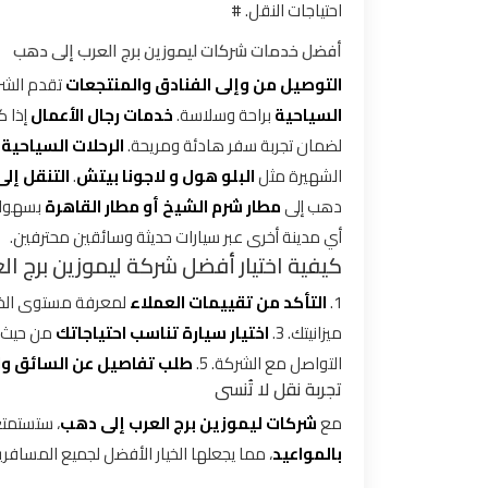
احتياجات النقل. #
توصيل
أفضل خدمات شركات ليموزين برج العرب إلى دهب
مطار
التوصيل من وإلى الفنادق والمنتجعات
تقدم الشر
القاهرة
السياحية
براحة وسلاسة.
خدمات رجال الأعمال
إذا ك
لضمان تجربة سفر هادئة ومريحة.
الرحلات السياحية
إ
توصيل
الشهيرة مثل
البلو هول و لاجونا بيتش
.
التنقل إلى
من
دهب إلى
مطار شرم الشيخ أو مطار القاهرة
بسهولة
مطار
أي مدينة أخرى عبر سيارات حديثة وسائقين محترفين.
القاهرة
كيفية اختيار أفضل شركة ليموزين برج ا
1.
التأكد من تقييمات العملاء
لمعرفة مستوى الخدم
توصيل
ميزانيتك. 3.
اختيار سيارة تناسب احتياجاتك
من حيث ال
من
التواصل مع الشركة. 5.
طلب تفاصيل عن السائق وا
مطار
تجربة نقل لا تُنسى
القاهرة
الى
مع
شركات ليموزين برج العرب إلى دهب
، ستستمتع
الاسكندرية
بالمواعيد
، مما يجعلها الخيار الأفضل لجميع المسافري