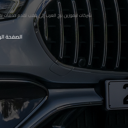
ليموزين
الساحل
شركات ليموزين برج العرب إلى دهب تقدم خدمات نقل
الشمالي
حجز
الصفحة الر
ليموزين
العين
السخنة
حجز
ليموزين
شرم
الشيخ
حجز
ليموزين
مرسى