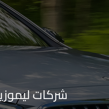
من
مطار
برج
العرب
إلى
القاهرة
ايجار
سارات
مرسيدس
حجز
شركات ليموزين
ليموزين
اسكندرية
حجز