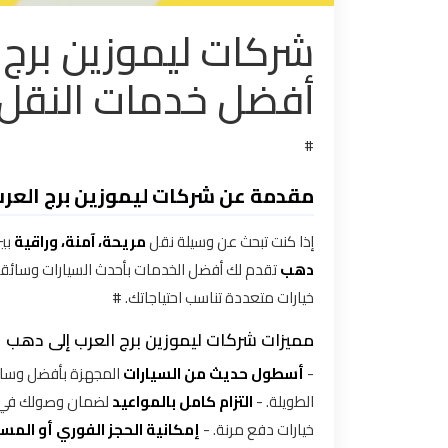
شركات ليموزين برج 
تاكسي
مدينة
أفضل خدمات النقل 
نصر
تاكسي
#
مرسي
مقدمة عن شركات ليموزين برج العر
مطروح
إذا كنت تبحث عن وسيلة نقل
مريحة، آمنة، وراقية
بي
تاكسي
دهب
تقدم لك أفضل الخدمات بأحدث السيارات وسائقي
مطار
خيارات متعددة تناسب احتياجاتك. #
سفنكس
مميزات شركات ليموزين برج العرب إلى دهب
توصيل
-
أسطول حديث من السيارات
المجهزة بأفضل وسائل
الى
الطويلة. -
التزام كامل بالمواعيد
لضمان وصولك في ا
مطار
خيارات دفع مرنة. -
إمكانية الحجز الفوري أو المس
القاهرة