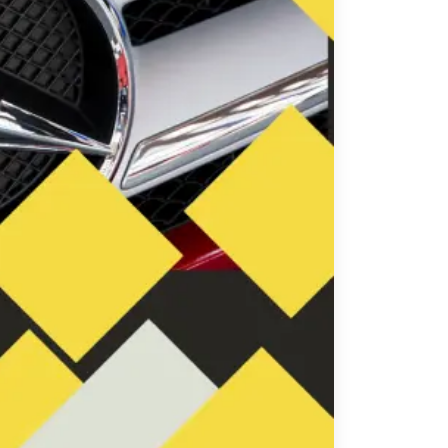
تاكسي
السويس
تاكسي
العين
السخنة
تاكسي
الغردقة
تاكسي
شرم
الشيخ
تاكسي
مايو