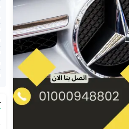
خ
ش
ا
ل
ل
ل
ل