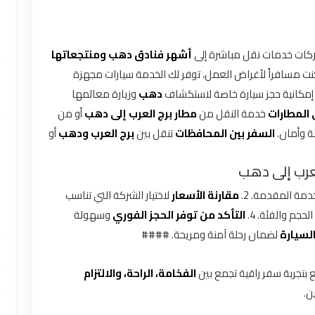
كات خدمات نقل مباشرة إلى
أشهر فنادق دهب ومنتجعاتها
نت مسافراً لأغراض العمل، توفر لك الخدمة سيارات مجهزة
مكانية حجز سيارة خاصة لاستكشاف
دهب
وزيارة معالمها
 المطارات
خدمة النقل من
مطار برج العرب إلى دهب
أو من
 وأمان.
السفر بين المحافظات
تنقل بين
برج العرب ودهب
أو
لعرب إلى دهب
ة المقدمة. 2.
مقارنة الأسعار
لاختيار الشركة التي تناسب
حجم والفئة. 4.
التأكد من توفر الحجز الفوري
وسهولة
لسيارة
لضمان رحلة آمنة ومريحة. ####
 بتجربة سفر راقية تجمع بين
الفخامة، الراحة، والالتزام
ن.