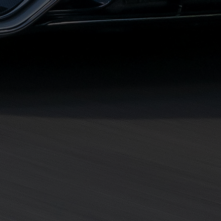
مطروح
حجز
ليموزين
مطار
سفنكس
خدمة
ليموزين
الغردقة
ليموزين
دهب
الى
القاهرة
والعكس