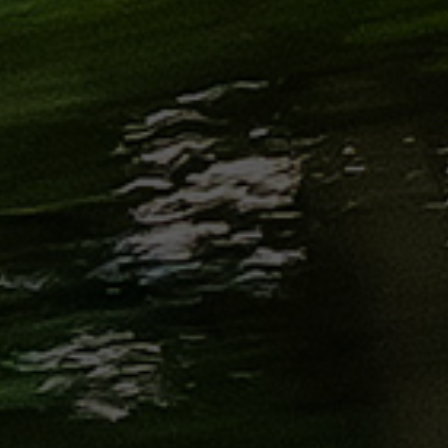
من
مطار
برج
العرب
إلى
القاهرة
ايجار
سارات
مرسيدس
حجز
ليموزين
اسكندرية
حجز