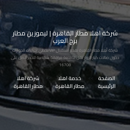
تاكسي
مدينة
نصر
شركة اهلا مطار القاهرة | ليموزين مطار
برج العرب
تاكسي
مرسي
شركة أهلا مطار القاهرة تقدم استقبال VIP تخطي إجراءات الجوازات
مطروح
دخول صالات كبار الزوار نقل الأمتعة مرافقة شخصية للحجز اتصل على
16708
تاكسي
الصفحة
>>
خدمة اهلا
>>
شركة اهلا
مطار
الرئيسية
مطار القاهرة
مطار القاهرة
سفنكس
توصيل
الى
مطار
القاهرة