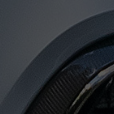
توصيل
من
مطار
القاهرة
لجميع
المدن
المصرية
حجز
ليموزين
المطار
حجز
ليموزين
مطار
القاهرة