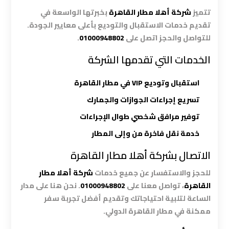
ليموزين
تتميز
شركة أهلا مطار القاهرة
بخبرتها الواسعة في
الاسكندريه
تقديم خدمات الاستقبال والتوديع بأعلى معايير الجودة.
مطروح
للتواصل والحجز اتصل على
01000948802
.
الخدمات التي تقدمها الشركة
ليموزين
البحر
استقبال وتوديع VIP في مطار القاهرة
الأحمر
من
تسريع إجراءات الجوازات والجمارك
مطار
توفير مرافق شخصي طوال الإجراءات
القاهرة
خدمة نقل فاخرة من وإلى المطار
ليموزين
الاتصال بشركة أهلا مطار القاهرة
السخنة
للحجز والاستفسار عن جميع خدمات
شركة أهلا مطار
القاهرة
، تواصل معنا على
01000948802
. نحن هنا على مدار
ليموزين
الساعة لتلبية احتياجاتك وتقديم أفضل تجربة سفر
القاهرة
ممكنة في مطار القاهرة الدولي.
اسكندرية