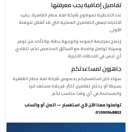
تفاصيل إضافية يجب معرفتها
العرب
الي
عند التخطيط لموضوع شركة اهلا مطار القاهرة، يفيد
مرسي
الانتباه لبعض التفاصيل العملية التي قد تُغفل للوهلة
مطروح
الأولى.
يُنصح بمراجعة الموعد والوجهة بدقة، والتأكد من توفر
ليموزين
وسيلة تواصل واضحة مع السائق المخصص لكم، لتفادي
من
أي لبس في اللحظات الأخيرة.
الاسكندرية
الى
جاهزون لمساعدتكم
مطار
القاهرة
سواء كان استفساركم بخصوص شركة اهلا مطار القاهرة
بسيطًا أو يحتاج تفاصيل أكثر، فريقنا مستعد للرد
والمساعدة في أي وقت مناسب لكم.
ليموزين
من
تواصلوا معنا الآن لأي استفسار — اتصل أو واتساب
القاهرة
01000948802.
للاسكندرية