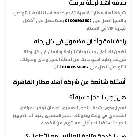
خدمة أهلا لرحلة مريحة
ليموزين
شركة أهلا مطار القاهرة تقدم خدمة استثنائية. للتواصل
والحجز اتصل على
01000948802
وستحصل على أفضل
المطار
تجربة VIP في المطار.
الخط
الساخن
راحة تامة وأمان مضمون في كل رحلة
نضمن لك أعلى مستويات الراحة والأمان في كل رحلة.
ليموزين
فريقنا يتابع احتياجاتك من لحظة الحجز وحتى وصولك.
توصيل
للتواصل اتصل على
01000948802
الآن.
المطار
أسئلة شائعة عن شركة أهلا مطار القاهرة
ليموزين
مطار
هل يجب الحجز مسبقاً؟
اكتوبر
نعم يُوصى بشدة بالحجز المسبق لضمان توفر المرافق
الشخصي في وقت وصولك. الحجز المسبق يتيح لنا التجهيز
ليموزين
الجيد لاستقبالك بأعلى مستوى من الخدمة.
مطار
هل الخدمة متاحة للعائلات مع الأطفال؟
القاهرة