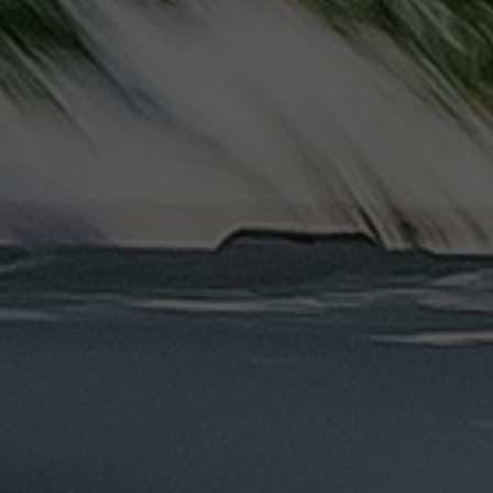
ليموزين
مرسيدس
ايجار
بالسائق
فى
مصر
ليموزين
مطار
العلمين
الجديدة
ليموزين
مطار
مرسي
مطروح