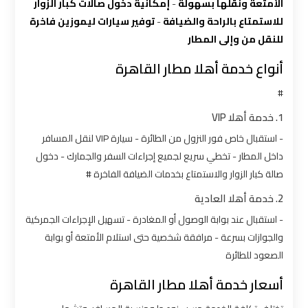
شركات
الأمتعة ونقلها بسهولة
-
إمكانية دخول صالات كبار الزوار
ليموزين
للاستمتاع بالراحة والضيافة
-
توفير سيارات ليموزين فاخرة
بالقاهرة
للنقل من وإلى المطار
أنواع خدمة أهلا مطار القاهرة
شركات
ليموزين
#
في
1. خدمة أهلا VIP
القاهرة
- استقبال خاص فور النزول من الطائرة - سيارة VIP لنقل المسافر
داخل المطار - تخطي سريع لجميع إجراءات السفر والجمارك - دخول
شركة
صالة كبار الزوار والاستمتاع بخدمات الضيافة الفاخرة #
ليموزين
2. خدمة أهلا العادية
القاهرة
- استقبال عند بوابة الوصول أو المغادرة - تسهيل الإجراءات الجمركية
والجوازات بسرعة - مرافقة شخصية حتى استلام الأمتعة أو بوابة
شركة
الصعود للطائرة
ليموزين
مطار
أسعار خدمة أهلا مطار القاهرة
القاهرة