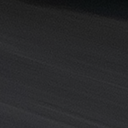
خدمة
ليموزين
المطار
خدمة
ليموزين
مطار
القاهرة
خدمه
vip
رقم
تليفون
ليموزين
مطار