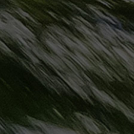
مطروح
حجز
ليموزين
مطار
سفنكس
خدمة
ليموزين
الغردقة
ليموزين
دهب
الى
القاهرة
والعكس