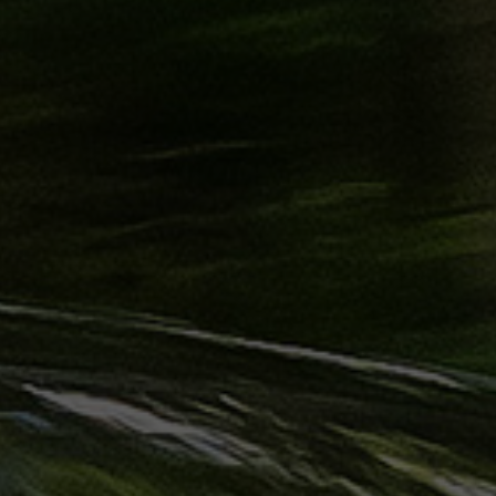
ليموزين
الساحل
الشمالي
حجز
ليموزين
العين
السخنة
حجز
ليموزين
شرم
الشيخ
حجز
ليموزين
مرسى