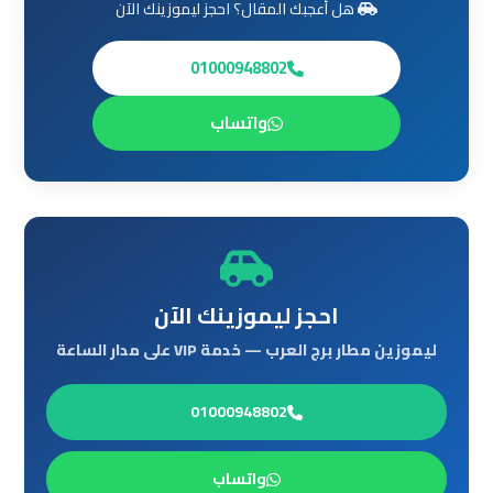
ليموزين
هل أعجبك المقال؟ احجز ليموزينك الآن
من
مطار
01000948802
القاهرة
واتساب
مطار
القاهرة
ليموزين
ليموزين
مطار
احجز ليموزينك الآن
شرم
ليموزين مطار برج العرب — خدمة VIP على مدار الساعة
الشيخ
01000948802
ليموزين
مطار
الغردقة
واتساب