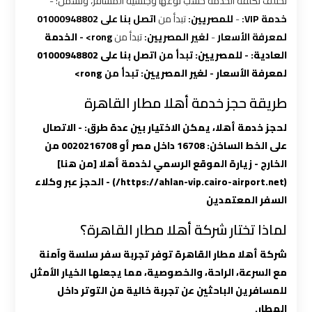
تختلف تكلفة الخدمة حسب نوعها وجنسية المسافر، وتشمل: -
خدمة VIP:
-
للمصريين:
تبدأ من
اتصل بنا على 01000948802
شركه
لمعرفة الأسعار
-
لغير المصريين:
تبدأ من
rong> -
الخدمة
ليموزين
العادية:
-
للمصريين:
تبدأ من
اتصل بنا على 01000948802
في
القاهره
لمعرفة الأسعار
-
لغير المصريين:
تبدأ من
rong>
طريقة حجز خدمة أهلا مطار القاهرة
ليموزين
لحجز خدمة أهلا، يمكن الاختيار بين عدة طرق: -
الاتصال
اسكندرية
على الخط الساخن:
16708
داخل مصر أو
0020216708
من
القاهرة
الخارج -
زيارة الموقع الرسمي لخدمة أهلا
[من هنا]
(https://ahlan-vip.cairo-airport.net/) -
الحجز عبر وكلاء
ليموزين
السفر المعتمدين
الإسكندرية
من
لماذا تختار شركة أهلا مطار القاهرة؟
مطار
شركة أهلا مطار القاهرة
توفر تجربة سفر سلسة وآمنة
القاهرة
مع
السرعة، الراحة، والخصوصية
، مما يجعلها الخيار الأمثل
للمسافرين الباحثين عن تجربة خالية من التوتر داخل
ليموزين
المطار.