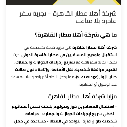
القاهرة
شركة أهلا مطار القاهرة – تجربة سفر
فاخرة بلا متاعب
شركات
توصيل
ما هي شركة أهلا مطار القاهرة؟
من
مطار
شركة أهلا مطار القاهرة
هي مزود خدمة متخصصة في
القاهرة
استقبال وتوديع المسافرين في مطار القاهرة الدولي
، حيث
تضمن تجربة سفر راقية عبر
تسريع إجراءات الجوازات والجمارك،
شركات
تقديم مرافقة شخصية، نقل الأمتعة، وإتاحة دخول صالات
ليموزين
كبار الزوار (VIP Lounge)
، مما يجعل الرحلة أكثر راحة وسلاسة سواء
القاهرة
عند الوصول أو المغادرة.
مزايا شركة أهلا مطار القاهرة
شركات
ليموزين
-
استقبال المسافرين فور وصولهم بلافتة تحمل أسمائهم
المطار
-
تخطي سريع لإجراءات الجوازات والجمارك
-
مرافقة
شخصية طوال فترة التواجد في المطار
-
مساعدة في حمل