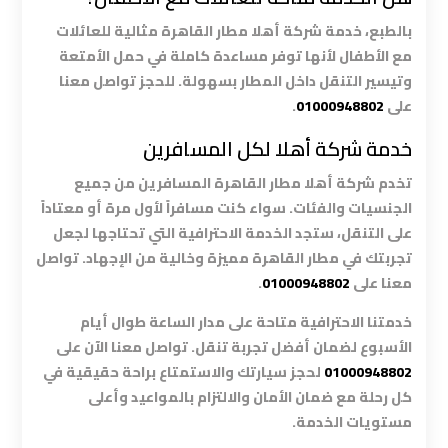
أسعار
بالطبع، خدمة شركة أهلا مطار القاهرة مثالية للعائلات
مع الأطفال لأنها توفر مساعدة كاملة في حمل الأمتعة
ليموزين
وتيسير التنقل داخل المطار بسهولة. للحجز تواصل معنا
مطار
على
01000948802
.
القاهرة
خدمة شركة أهلا لكل المسافرين
الخط
الساخن
تخدم شركة أهلا مطار القاهرة المسافرين من جميع
الجنسيات والفئات. سواء كنت مسافراً لأول مرة أو معتاداً
ليموزين
على التنقل، ستجد الخدمة الاحترافية التي تحتاجها لجعل
مطار
تجربتك في مطار القاهرة مميزة وخالية من الإجهاد. تواصل
القاهرة
معنا على
01000948802
.
الي
خدمتنا الاحترافية متاحة على مدار الساعة طوال أيام
اسكندرية
الأسبوع لضمان أفضل تجربة تنقل. تواصل معنا الآن على
01000948802
لحجز سيارتك والاستمتاع براحة حقيقية في
ليموزين
كل رحلة مع ضمان الأمان والالتزام بالمواعيد وأعلى
مطار
مستويات الخدمة.
برج