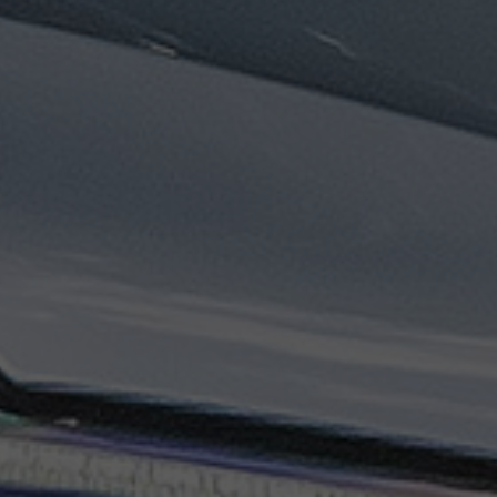
تاكسي
السويس
تاكسي
العين
السخنة
تاكسي
الغردقة
تاكسي
شرم
الشيخ
تاكسي
مايو