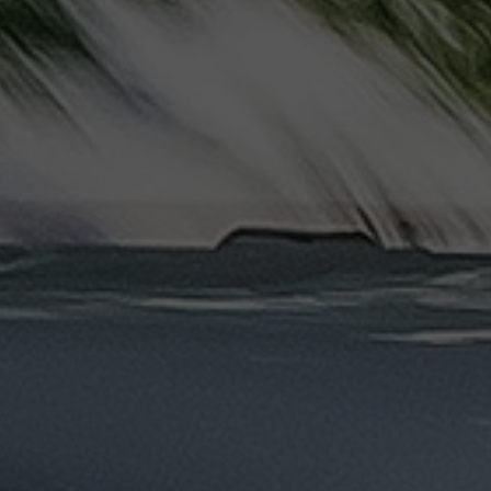
ليموزين
مرسيدس
ايجار
بالسائق
فى
مصر
ليموزين
مطار
العلمين
الجديدة
ليموزين
مطار
مرسي
مطروح