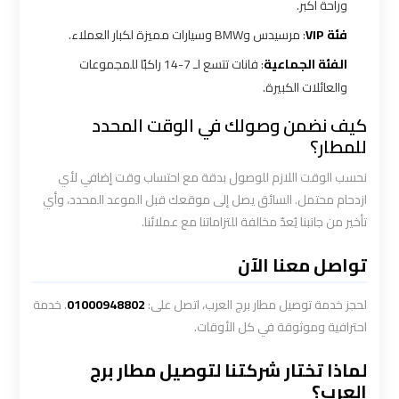
وراحة أكبر.
ليموزين
الاسكندريه
فئة VIP
: مرسيدس وBMW وسيارات مميزة لكبار العملاء.
مطروح
الفئة الجماعية
: فانات تتسع لـ 7-14 راكبًا للمجموعات
والعائلات الكبيرة.
ليموزين
كيف نضمن وصولك في الوقت المحدد
البحر
للمطار؟
الأحمر
من
نحسب الوقت اللازم للوصول بدقة مع احتساب وقت إضافي لأي
مطار
ازدحام محتمل. السائق يصل إلى موقعك قبل الموعد المحدد، وأي
القاهرة
تأخير من جانبنا يُعدّ مخالفة للتزاماتنا مع عملائنا.
تواصل معنا الآن
ليموزين
السخنة
لحجز خدمة توصيل مطار برج العرب، اتصل على:
01000948802
. خدمة
احترافية وموثوقة في كل الأوقات.
ليموزين
القاهرة
لماذا تختار شركتنا لتوصيل مطار برج
اسكندرية
العرب؟