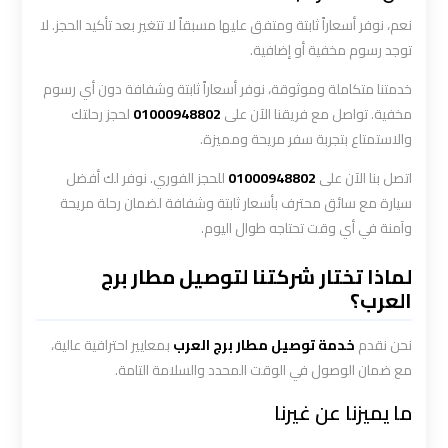
أسعار
نعم، نوفر أسعاراً ثابتة ومتفق عليها مسبقاً لا تتغير بعد تأكيد الحجز. لا
توجد رسوم مخفية أو إضافية.
ليموزين
خدمتنا متكاملة وموثوقة، نوفر أسعاراً ثابتة وشفافة دون أي رسوم
مطار
مخفية. تواصل مع فريقنا الآن على
01000948802
لحجز رحلتك
القاهرة
والاستمتاع بتجربة سفر مريحة ومميزة.
الخط
الساخن
اتصل بنا الآن على
01000948802
للحجز الفوري. نوفر لك أفضل
سيارة مع سائق محترف بأسعار ثابتة وشفافة لضمان رحلة مريحة
وآمنة في أي وقت تحتاجه طوال اليوم.
ليموزين
مطار
لماذا تختار شركتنا لتوصيل مطار برج
القاهرة
العرب؟
الي
اسكندرية
نحن نقدم
خدمة توصيل مطار برج العرب
بمعايير احترافية عالية،
مع ضمان الوصول في الوقت المحدد والسلامة التامة.
ليموزين
ما يميزنا عن غيرنا
مطار
برج