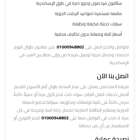
سائقون مرخصون وذوو خبرة في طرق الإسكندرية
العرب
الي
متابعة مستمرة لمواعيد الرحلات الجوية
مرسي
سيارات حديثة مكيفة ونظيفة
مطروح
أسعار ثابتة ومعلنة بدون تكاليف مخفية
ليموزين
للتواصل والحجز اتصل على
01000948802
. نحن متاحون طوال اليوم
من
لخدمتك وضمان تجربة توصيل مريحة من وإلى مطار برج العرب في
الاسكندرية
الإسكندرية.
الى
اتصل بنا الآن
مطار
القاهرة
فريقنا المتخصص يعمل على مدار الساعة طوال أيام الأسبوع لتقديم
أفضل خدمات النقل الفاخر. سواء كنت تحجز لأول مرة أو عميلاً دائماً،
ليموزين
نحرص دائماً على تلبية توقعاتك وتجاوزها. سياراتنا تخضع للصيانة
من
الدورية ومعايير النظافة الصارمة لضمان رحلة آمنة ومريحة في كل
القاهرة
مرة. لا تتردد في التواصل معنا على
01000948802
للحجز الفوري أو
للاسكندرية
الاستفسار عن أي من خدماتنا.
نصيحة عملية