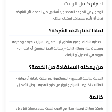
احترام كامل للوقت
شركه
الوصول في الموعد المحدد جزء أساسي من الخدمة، لأن الشركة
ليموزين
تدرك أن تأخير بسيط قد يُفقدك رحلتك.
في
القاهره
لماذا تختار هذه الشركة؟
ليموزين
- تغطية شاملة لجميع مناطق الإسكندرية - سيارات نظيفة ومكيفة
اسكندرية
ومجهزة بكل وسائل الراحة - إمكانية الحجز المسبق أو الفوري -
القاهرة
مرونة في التعديل أو الإلغاء
من يمكنه الاستفادة من الخدمة؟
ليموزين
الإسكندرية
الخدمة مناسبة للجميع: - المسافرون عبر رحلات داخلية أو دولية -
من
العائلات الكبيرة - السياح والزوار من خارج المدينة - رجال الأعمال
مطار
القاهرة
خاتمة
ليموزين
شركة سيارات توصيل مطار برج العرب ليست مجرد وسيلة نقل، بل