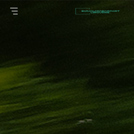
أسعار
الرئيسية
توصيل
مطار
من نحن
برج
العرب
مقالات
شركات
خدماتنا
تأجير
سيارات
اتصل بنا
في
الاسكندرية
EN
ليموزين
AR
القاهرة
الاسكندرية