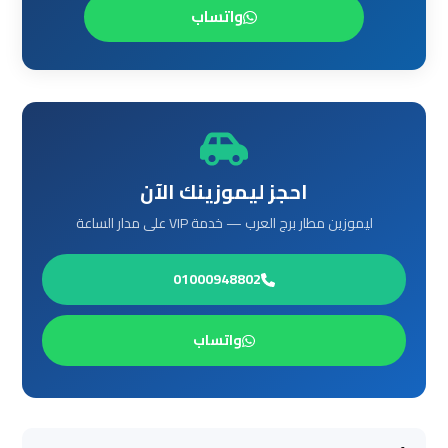
واتساب
ليموزين
مرسي
مطروح
ليموزين
رأس
احجز ليموزينك الآن
سدر
ليموزين مطار برج العرب — خدمة VIP على مدار الساعة
ليموزين
01000948802
برج
العرب
الغردقة
واتساب
ليموزين
برج
العرب