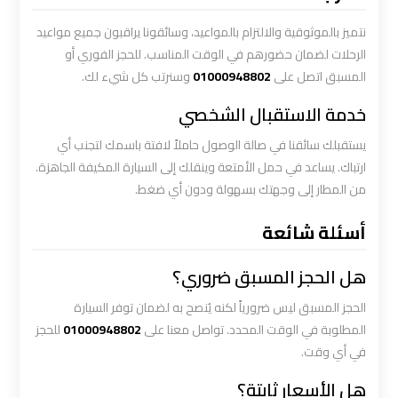
نتميز بالموثوقية والالتزام بالمواعيد، وسائقونا يراقبون جميع مواعيد
ليموزين
الرحلات لضمان حضورهم في الوقت المناسب. للحجز الفوري أو
المطار
المسبق اتصل على
01000948802
وسنرتب كل شيء لك.
الخط
الساخن
خدمة الاستقبال الشخصي
يستقبلك سائقنا في صالة الوصول حاملاً لافتة باسمك لتجنب أي
ليموزين
ارتباك. يساعد في حمل الأمتعة وينقلك إلى السيارة المكيفة الجاهزة.
توصيل
من المطار إلى وجهتك بسهولة ودون أي ضغط.
المطار
أسئلة شائعة
ليموزين
هل الحجز المسبق ضروري؟
مطار
اكتوبر
الحجز المسبق ليس ضرورياً لكنه يُنصح به لضمان توفر السيارة
المطلوبة في الوقت المحدد. تواصل معنا على
01000948802
للحجز
ليموزين
في أي وقت.
مطار
هل الأسعار ثابتة؟
القاهرة