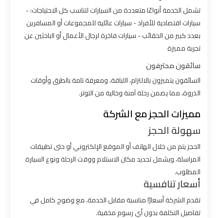
شركات
تشمل الخدمة أنواعًا متعددة من السيارات لتناسب كل الاحتياجات: -
ليموزين
سيارات اقتصادية للأفراد - سيارات عائلية للمجموعات أو المسافرين
بالقاهرة
بعدد كبير من الحقائب - سيارات فاخرة لرجال الأعمال أو الباحثين عن
تجربة مميزة
شركات
ليموزين
سائقون محترفون
في
السائقون يتميزون بالالتزام، اللباقة، ومعرفة تامة بالطرق وأوقات
القاهرة
الذروة، مما يضمن رحلة آمنة وخالية من التوتر.
مميزات الحجز مع الشركة
شركة
سهولة الحجز
ليموزين
القاهرة
الحجز يتم من خلال الهاتف أو الموقع الإلكتروني أو حتى تطبيقات
المراسلة، ويشمل تحديد مكان الاستلام ووقت الرحلة ونوع السيارة
شركة
المطلوب.
أسعار تنافسية
ليموزين
مطار
تقدم الشركة أسعارًا مناسبة مقابل الخدمة، مع وضوح كامل في
القاهرة
تفاصيل التكلفة بدون أي رسوم مخفية.