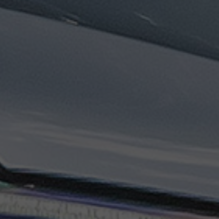
تاكسي
السويس
تاكسي
العين
السخنة
تاكسي
الغردقة
تاكسي
شرم
الشيخ
تاكسي
مايو