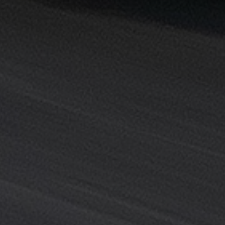
خدمة
ليموزين
المطار
خدمة
ليموزين
مطار
القاهرة
خدمه
vip
رقم
تليفون
ليموزين
مطار