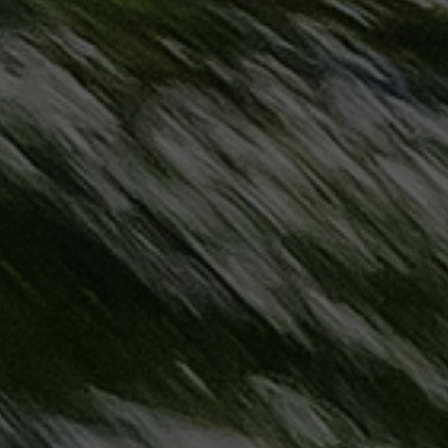
مطروح
حجز
ليموزين
مطار
سفنكس
خدمة
ليموزين
الغردقة
ليموزين
دهب
الى
القاهرة
والعكس