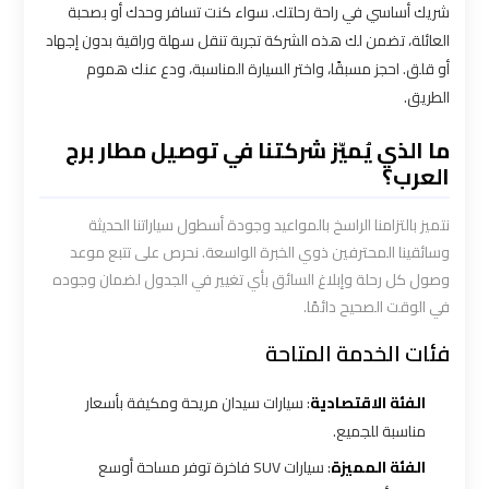
الاسكندرية
شريك أساسي في راحة رحلتك. سواء كنت تسافر وحدك أو بصحبة
القاهرة
العائلة، تضمن لك هذه الشركة تجربة تنقل سهلة وراقية بدون إجهاد
أو قلق. احجز مسبقًا، واختر السيارة المناسبة، ودع عنك هموم
ليموزين
الطريق.
الاسكندريه
ما الذي يُميّز شركتنا في توصيل مطار برج
الغردقه
العرب؟
ليموزين
نتميز بالتزامنا الراسخ بالمواعيد وجودة أسطول سياراتنا الحديثة
الاسكندريه
وسائقينا المحترفين ذوي الخبرة الواسعة. نحرص على تتبع موعد
الي
وصول كل رحلة وإبلاغ السائق بأي تغيير في الجدول لضمان وجوده
السويس
في الوقت الصحيح دائمًا.
فئات الخدمة المتاحة
ليموزين
الاسكندريه
الفئة الاقتصادية
: سيارات سيدان مريحة ومكيفة بأسعار
شرم
مناسبة للجميع.
الشيخ
الفئة المميزة
: سيارات SUV فاخرة توفر مساحة أوسع