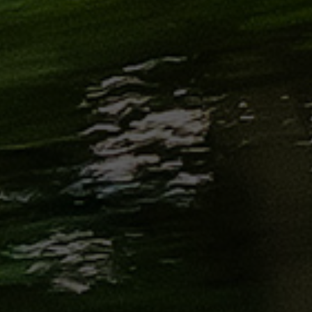
من
مطار
برج
العرب
إلى
القاهرة
ايجار
سارات
مرسيدس
حجز
ليموزين
اسكندرية
حجز