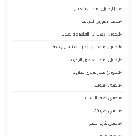
والإسكندرية
حجز ليموزين مطار سفنكس
شركات
خدمة ليموزين الغردقة
توصيل
ليموزين دهب الى القاهرة والعكس
مطار
برج
ليموزين مرسيدس ايجار بالسائق فى مصر
العرب
ليموزين مطار العلمين الجديدة
ليموزين
ليموزين مطار مرسي مطروح
برج
العرب
تاكسي السويس
العجمي
تاكسي العين السخنة
ليموزين
تاكسي الغردقة
برج
العرب
تاكسي شرم الشيخ
العاصمة