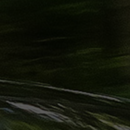
ليموزين
الساحل
الشمالي
حجز
ليموزين
العين
السخنة
حجز
ليموزين
شرم
الشيخ
حجز
ليموزين
مرسى