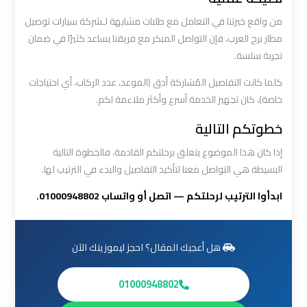
ليموزين
من واقع خبرتنا في التعامل مع طلبات مشابهة لـشركة سيارات توصيل
من
مطار برج العرب، فإن التواصل المبكر مع فريقنا يساعد كثيرًا في ضمان
مطار
القاهرة
تجربة سلسة.
كلما كانت التفاصيل المُشاركة أدق (الموعد، عدد الركاب، أي احتياجات
مطار
خاصة)، كان تجهيز الخدمة أسرع وأكثر ملاءمة لكم.
القاهرة
خطوتكم التالية
ليموزين
إذا كان هذا الموضوع يتعلق برحلتكم القادمة، فالخطوة التالية
ليموزين
البسيطة هي التواصل معنا لتأكيد التفاصيل والبدء في الترتيب لها.
مطار
ابدأوا الترتيب لرحلتكم — اتصل أو واتساب 01000948802.
شرم
الشيخ
هل أعجبك المقال؟ احجز ليموزينك الآن
ليموزين
مطار
01000948802
الغردقة