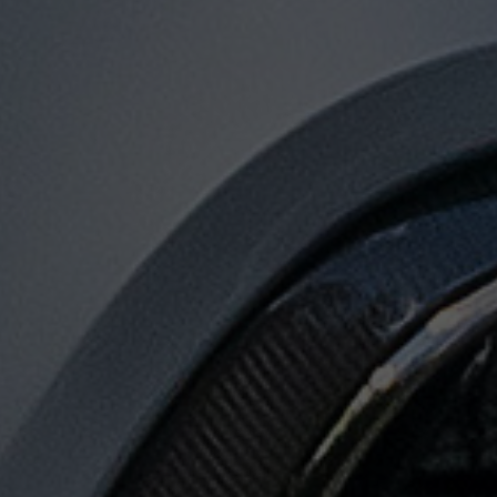
توصيل
من
مطار
القاهرة
لجميع
المدن
المصرية
حجز
ليموزين
المطار
حجز
ليموزين
مطار
القاهرة