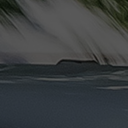
ليموزين
مرسيدس
ايجار
بالسائق
فى
مصر
ليموزين
مطار
العلمين
الجديدة
ليموزين
مطار
مرسي
مطروح