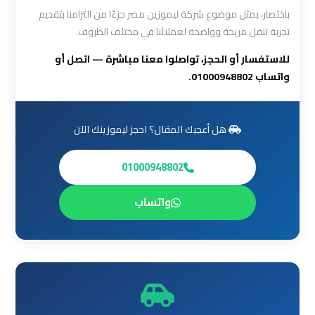
أسعار
باختصار، يمثل موضوع شركة ليموزين مصر جزءًا من التزامنا بتقديم
تجربة تنقل مريحة وواضحة لعملائنا في مختلف الظروف.
ليموزين
للاستفسار أو الحجز، تواصلوا معنا مباشرة — اتصل أو
مطار
واتساب 01000948802.
القاهرة
الخط
الساخن
هل أعجبك المقال؟ احجز ليموزينك الآن
ليموزين
01000948802
مطار
القاهرة
واتساب
الي
اسكندرية
ليموزين
مطار
برج