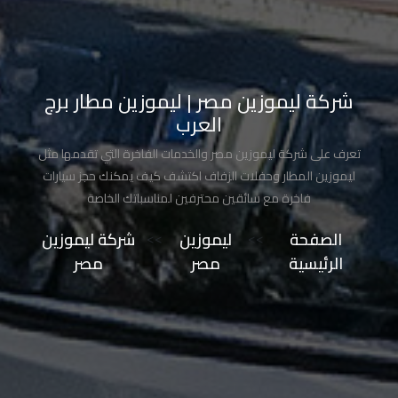
تاكسي
مدينة
نصر
شركة ليموزين مصر | ليموزين مطار برج
العرب
تاكسي
مرسي
تعرف على شركة ليموزين مصر والخدمات الفاخرة التي تقدمها مثل
مطروح
ليموزين المطار وحفلات الزفاف اكتشف كيف يمكنك حجز سيارات
فاخرة مع سائقين محترفين لمناسباتك الخاصة
تاكسي
الصفحة
>>
ليموزين
>>
شركة ليموزين
مطار
الرئيسية
مصر
مصر
سفنكس
توصيل
الى
مطار
القاهرة