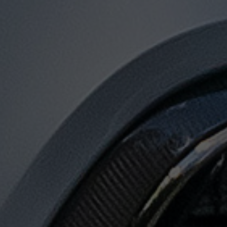
توصيل
من
مطار
القاهرة
لجميع
المدن
المصرية
حجز
ليموزين
المطار
حجز
ليموزين
مطار
القاهرة