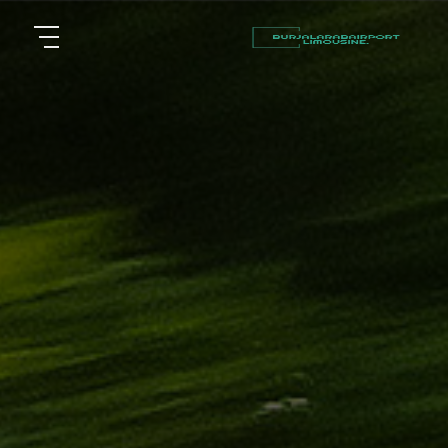
أسعار
الرئيسية
توصيل
مطار
من نحن
برج
العرب
مقالات
شركات
خدماتنا
تأجير
سيارات
اتصل بنا
في
الاسكندرية
EN
ليموزين
AR
القاهرة
الاسكندرية