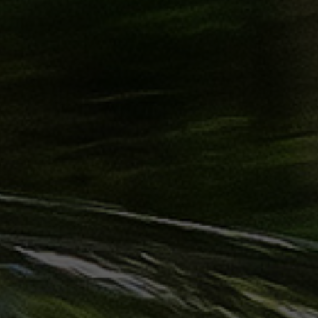
ليموزين
الساحل
الشمالي
حجز
ليموزين
العين
السخنة
حجز
ليموزين
شرم
الشيخ
حجز
ليموزين
مرسى