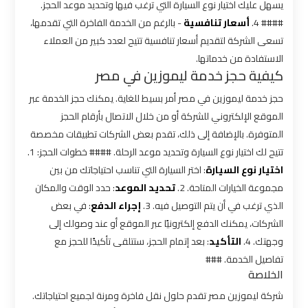
الاسكندرية
يسهل عليك اختيار نوع السيارة التي ترغب فيها وتحديد موعد الحجز.
القاهرة
#### 4.
أسعار تنافسية
- بالرغم من الخدمة الفاخرة التي تقدمها،
تسعى الشركة لتقديم أسعار تنافسية تتيح لعدد كبير من العملاء
الاستفادة من خدماتها.
ليموزين
كيفية حجز خدمة ليموزين في مصر
الاسكندريه
الغردقه
حجز خدمة ليموزين في مصر أمر بسيط للغاية. يمكنك حجز الخدمة عبر
الموقع الإلكتروني للشركة أو من خلال الاتصال بأرقام الحجز
ليموزين
المتوفرة. بالإضافة إلى ذلك، تقدم بعض الشركات تطبيقات مخصصة
الاسكندريه
تتيح لك اختيار نوع السيارة وتحديد موعد الرحلة. #### خطوات الحجز: 1.
الي
اختيار نوع السيارة
: اختر السيارة التي تناسب احتياجاتك من بين
السويس
مجموعة الخيارات المتاحة. 2.
تحديد الموعد
: حدد الوقت والمكان
الذي ترغب في أن يتم التوصيل فيه. 3.
إجراء الدفع
: في بعض
الشركات، يمكنك الدفع إلكترونيًا عبر الموقع أو عند وصولك إلى
ليموزين
وجهتك. 4.
التأكيد
: بعد إتمام الحجز، ستتلقى تأكيدًا للحجز مع
الاسكندريه
شرم
تفاصيل الخدمة. ###
الخلاصة
الشيخ
شركة ليموزين مصر تقدم حلول نقل فاخرة ومرنة لجميع احتياجاتك.