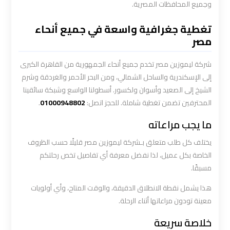
وجميع المحافظات المصرية.
ليموزين
تغطية جغرافية واسعة في جميع أنحاء
المطار
مصر
الخط
الساخن
شركة ليموزين مصر تخدم جميع أنحاء الجمهورية من القاهرة الكبرى
إلى الإسكندرية والساحل الشمالي، ومن البحر الأحمر والغردقة وشرم
ليموزين
الشيخ إلى الصعيد وأسوان ولكسور. أسطولنا الواسع وشبكة سائقينا
المحترفين تضمن تغطية شاملة. للحجز اتصل:
01000948802
.
توصيل
المطار
ما يجب مراعاته
يختلف كل طلب متعلق بـشركة ليموزين مصر قليلًا حسب الظروف
ليموزين
الخاصة بكل عميل، لذا نفضل معرفة أي تفاصيل تخص رحلتكم
مطار
مسبقًا.
اكتوبر
هذا يشمل نقطة الانطلاق الدقيقة، والوقت المتاح، وأي أولويات
ليموزين
معينة تودون مراعاتها أثناء الرحلة.
مطار
خلاصة سريعة
القاهرة