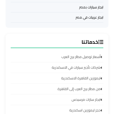
الشيخ
ايجار سيارات بمصر
ليموزين
ايجار عربيات في مصر
برج
العرب
الساحل
خدماتنا
الشمالي
خدمات
أسعار توصيل مطار برج العرب
ليموزين
شركات تأجير سيارات في الاسكندرية
برج
العرب
ليموزين القاهرة الاسكندرية
من مطار برج العرب إلى القاهرة
ليموزين
مطار
ايجار سارات مرسيدس
برج
العرب
حجز ليموزين اسكندرية