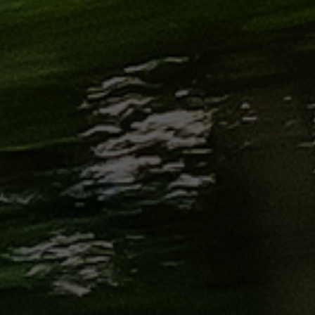
من
مطار
برج
العرب
إلى
القاهرة
ايجار
سارات
مرسيدس
حجز
ليموزين
اسكندرية
حجز