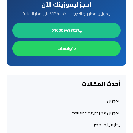
احجز ليموزينك الآن
العرب
الي
ليموزين مطار برج العرب — خدمة VIP على مدار الساعة
مرسي
مطروح
01000948802
ليموزين
واتساب
من
الاسكندرية
الى
مطار
القاهرة
أحدث المقالات
ليموزين
ليموزين
من
القاهرة
ليموزين مصر limousine egypt
للاسكندرية
ايجار سيارة بمصر