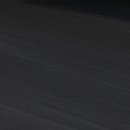
خدمة
ليموزين
المطار
خدمة
ليموزين
مطار
القاهرة
خدمه
vip
رقم
تليفون
ليموزين
مطار