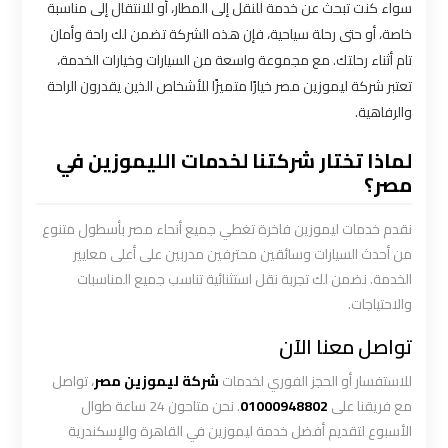
سواء كنت تبحث عن خدمة للنقل إلى المطار، أو للانتقال إلى مناسبة
ليموزين
خاصة، أو حتى رحلة سياحية، فإن هذه الشركة تضمن لك راحة وأمان
الاسكندريه
تام أثناء رحلتك. مع مجموعة واسعة من السيارات وخيارات الخدمة،
مطروح
تعتبر شركة ليموزين مصر خيارًا متميزًا للأشخاص الذين يقدرون الراحة
والرفاهية.
ليموزين
البحر
لماذا تختار شركتنا لخدمات الليموزين في
الأحمر
مصر؟
من
مطار
نقدم خدمات ليموزين فاخرة تغطي جميع أنحاء مصر بأسطول متنوع
القاهرة
من أحدث السيارات وسائقين محترفين مدربين على أعلى معايير
الخدمة. نضمن لك تجربة نقل استثنائية تناسب جميع المناسبات
ليموزين
والاحتياجات.
السخنة
تواصل معنا الآن
للاستفسار أو الحجز الفوري لخدمات
شركة ليموزين مصر
، تواصل
ليموزين
مع فريقنا على
01000948802
. نحن متاحون 24 ساعة طوال
القاهرة
الأسبوع لتقديم أفضل خدمة ليموزين في القاهرة والإسكندرية
اسكندرية