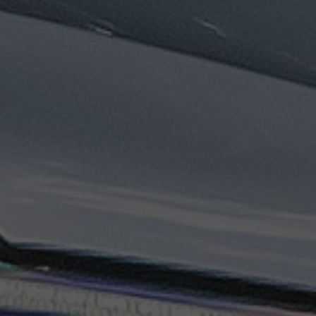
تاكسي
السويس
تاكسي
العين
السخنة
تاكسي
الغردقة
تاكسي
شرم
الشيخ
تاكسي
مايو