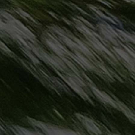
مطروح
حجز
ليموزين
مطار
سفنكس
خدمة
ليموزين
الغردقة
ليموزين
دهب
الى
القاهرة
والعكس