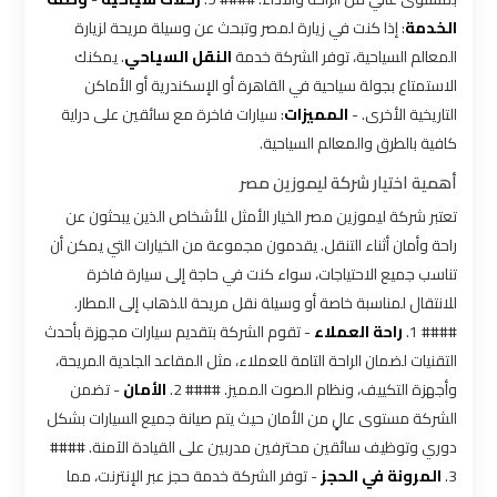
الخدمة
: إذا كنت في زيارة لمصر وتبحث عن وسيلة مريحة لزيارة
شركه
المعالم السياحية، توفر الشركة خدمة
النقل السياحي
. يمكنك
ليموزين
الاستمتاع بجولة سياحية في القاهرة أو الإسكندرية أو الأماكن
في
التاريخية الأخرى. -
المميزات
: سيارات فاخرة مع سائقين على دراية
القاهره
كافية بالطرق والمعالم السياحية.
ليموزين
أهمية اختيار شركة ليموزين مصر
اسكندرية
تعتبر شركة ليموزين مصر الخيار الأمثل للأشخاص الذين يبحثون عن
القاهرة
راحة وأمان أثناء التنقل. يقدمون مجموعة من الخيارات التي يمكن أن
تناسب جميع الاحتياجات، سواء كنت في حاجة إلى سيارة فاخرة
ليموزين
للانتقال لمناسبة خاصة أو وسيلة نقل مريحة للذهاب إلى المطار.
الإسكندرية
#### 1.
راحة العملاء
- تقوم الشركة بتقديم سيارات مجهزة بأحدث
من
التقنيات لضمان الراحة التامة للعملاء، مثل المقاعد الجلدية المريحة،
مطار
وأجهزة التكييف، ونظام الصوت المميز. #### 2.
الأمان
- تضمن
القاهرة
الشركة مستوى عالٍ من الأمان حيث يتم صيانة جميع السيارات بشكل
دوري وتوظيف سائقين محترفين مدربين على القيادة الآمنة. ####
ليموزين
3.
المرونة في الحجز
- توفر الشركة خدمة حجز عبر الإنترنت، مما