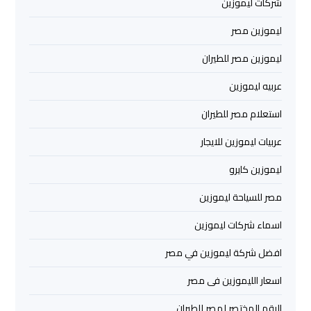
شركات ليموزين
ليموزين
ليموزين مصر
مرسي
ليموزين مصر للطيران
مطروح
عربيه ليموزين
ليموزين
استعلام مصر للطيران
رأس
سدر
عربيات ليموزين للايجار
ليموزين كايرو
ليموزين
برج
مصر للسياحة ليموزين
العرب
اسماء شركات ليموزين
الغردقة
افضل شركة ليموزين في مصر
ليموزين
اسعار الليموزين فى مصر
برج
العرب
الرقم المختصر لمصر للطيران