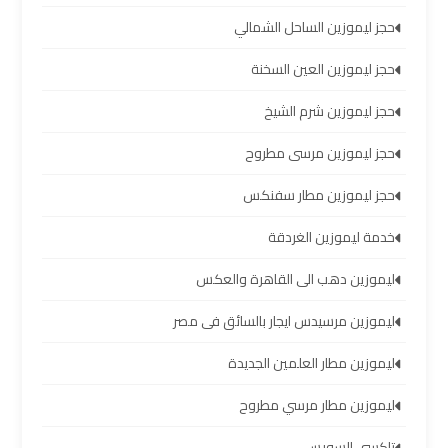
والإسكندرية
حجز ليموزين الساحل الشمالي
شركات
حجز ليموزين العين السخنة
توصيل
حجز ليموزين شرم الشيخ
مطار
برج
حجز ليموزين مرسى مطروح
العرب
حجز ليموزين مطار سفنكس
ليموزين
خدمة ليموزين الغردقة
برج
العرب
ليموزين دهب الى القاهرة والعكس
العجمي
ليموزين مرسيدس ايجار بالسائق فى مصر
ليموزين
ليموزين مطار العلمين الجديدة
برج
العرب
ليموزين مطار مرسي مطروح
العاصمة
تاكسي السويس