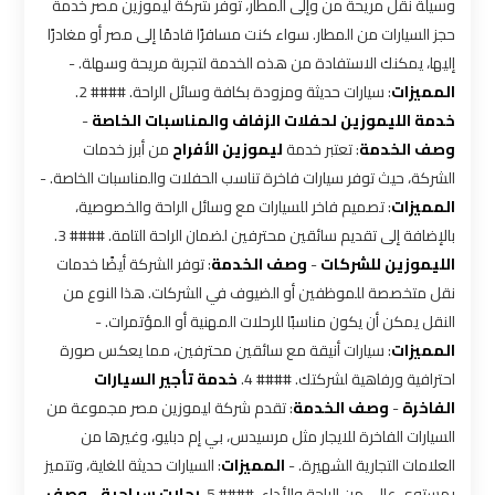
شركات
وسيلة نقل مريحة من وإلى المطار، توفر شركة ليموزين مصر خدمة
ليموزين
حجز السيارات من المطار. سواء كنت مسافرًا قادمًا إلى مصر أو مغادرًا
بالقاهرة
إليها، يمكنك الاستفادة من هذه الخدمة لتجربة مريحة وسهلة. -
المميزات
: سيارات حديثة ومزودة بكافة وسائل الراحة. #### 2.
شركات
خدمة الليموزين لحفلات الزفاف والمناسبات الخاصة
-
ليموزين
وصف الخدمة
: تعتبر خدمة
ليموزين الأفراح
من أبرز خدمات
في
الشركة، حيث توفر سيارات فاخرة تناسب الحفلات والمناسبات الخاصة. -
القاهرة
المميزات
: تصميم فاخر للسيارات مع وسائل الراحة والخصوصية،
بالإضافة إلى تقديم سائقين محترفين لضمان الراحة التامة. #### 3.
شركة
الليموزين للشركات
-
وصف الخدمة
: توفر الشركة أيضًا خدمات
ليموزين
نقل متخصصة للموظفين أو الضيوف في الشركات. هذا النوع من
القاهرة
النقل يمكن أن يكون مناسبًا للرحلات المهنية أو المؤتمرات. -
المميزات
: سيارات أنيقة مع سائقين محترفين، مما يعكس صورة
احترافية ورفاهية لشركتك. #### 4.
خدمة تأجير السيارات
شركة
الفاخرة
-
وصف الخدمة
: تقدم شركة ليموزين مصر مجموعة من
ليموزين
السيارات الفاخرة للايجار مثل مرسيدس، بي إم دبليو، وغيرها من
مطار
القاهرة
العلامات التجارية الشهيرة. -
المميزات
: السيارات حديثة للغاية، وتتميز
بمستوى عالي من الراحة والأداء. #### 5.
رحلات سياحية
-
وصف