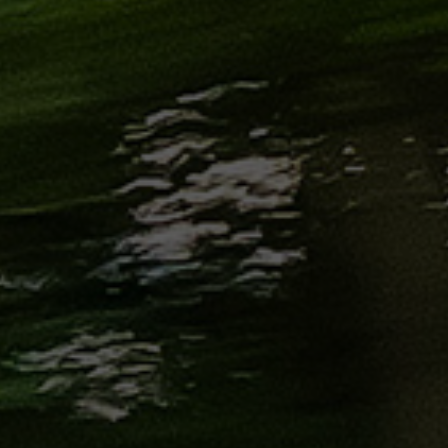
من
مطار
برج
العرب
إلى
القاهرة
ايجار
سارات
مرسيدس
حجز
ليموزين
اسكندرية
حجز