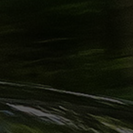
ليموزين
الساحل
الشمالي
حجز
ليموزين
العين
السخنة
حجز
ليموزين
شرم
الشيخ
حجز
ليموزين
مرسى