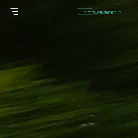
أسعار
الرئيسية
توصيل
مطار
من نحن
برج
العرب
مقالات
شركات
خدماتنا
تأجير
سيارات
اتصل بنا
في
الاسكندرية
EN
ليموزين
AR
القاهرة
الاسكندرية