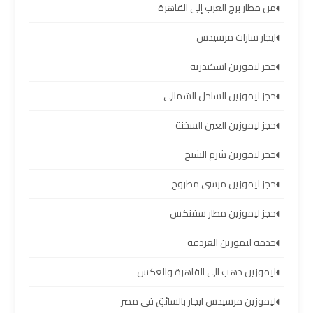
من مطار برج العرب إلى القاهرة
ليموزين
ايجار سارات مرسيدس
مرسي
مطروح
حجز ليموزين اسكندرية
حجز ليموزين الساحل الشمالي
ليموزين
رأس
حجز ليموزين العين السخنة
سدر
حجز ليموزين شرم الشيخ
ليموزين
حجز ليموزين مرسى مطروح
برج
العرب
حجز ليموزين مطار سفنكس
الغردقة
خدمة ليموزين الغردقة
ليموزين
ليموزين دهب الى القاهرة والعكس
برج
ليموزين مرسيدس ايجار بالسائق فى مصر
العرب