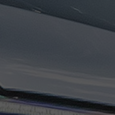
تاكسي
السويس
تاكسي
العين
السخنة
تاكسي
الغردقة
تاكسي
شرم
الشيخ
تاكسي
مايو