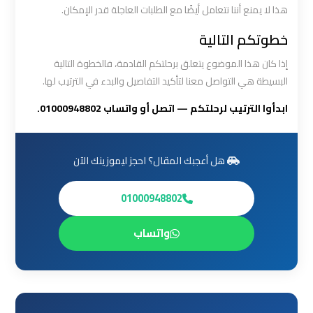
هذا لا يمنع أننا نتعامل أيضًا مع الطلبات العاجلة قدر الإمكان.
أسعار
خطوتكم التالية
ليموزين
إذا كان هذا الموضوع يتعلق برحلتكم القادمة، فالخطوة التالية
مطار
البسيطة هي التواصل معنا لتأكيد التفاصيل والبدء في الترتيب لها.
القاهرة
الخط
ابدأوا الترتيب لرحلتكم — اتصل أو واتساب 01000948802.
الساخن
ليموزين
هل أعجبك المقال؟ احجز ليموزينك الآن
مطار
القاهرة
01000948802
الي
اسكندرية
واتساب
ليموزين
مطار
برج