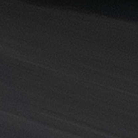
خدمة
ليموزين
المطار
خدمة
ليموزين
مطار
القاهرة
خدمه
vip
رقم
تليفون
ليموزين
مطار