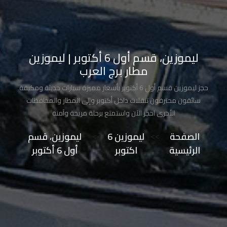
تاكسي
مدينة
نصر
ليموزين، قسم أول 6 أكتوبر | ليموزين
مطار برج العرب
تاكسي
مرسي
حجز ليموزين قسم أول 6 أكتوبر بأسعار مميزة سيارات حديثة ومكيفة
مطروح
سائقون محترفون تنقلات داخل أكتوبر وإلى المطار والمحافظات
الأخرى احجز الآن واستمتع برحلة مريحة وآمنة
تاكسي
الصفحة
>>
ليموزين 6
>>
ليموزين، قسم
مطار
الرئيسية
اكتوبر
أول 6 أكتوبر
سفنكس
توصيل
الى
مطار
القاهرة