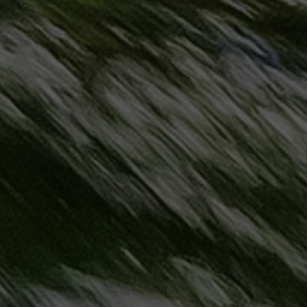
مطروح
حجز
ليموزين
مطار
سفنكس
خدمة
ليموزين
الغردقة
ليموزين
دهب
الى
القاهرة
والعكس