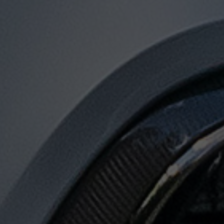
توصيل
من
مطار
القاهرة
لجميع
المدن
المصرية
حجز
ليموزين
المطار
حجز
ليموزين
مطار
القاهرة