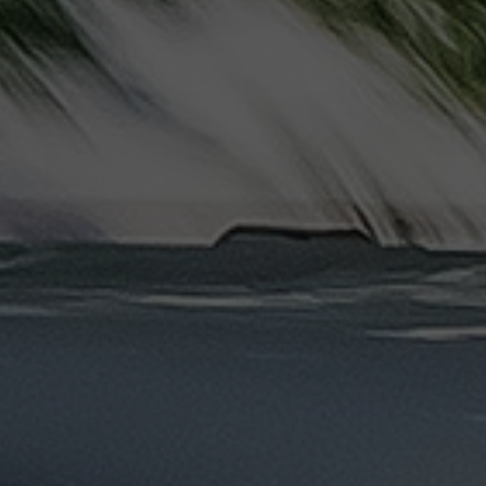
ليموزين
مرسيدس
ايجار
بالسائق
فى
مصر
ليموزين
مطار
العلمين
الجديدة
ليموزين
مطار
مرسي
مطروح