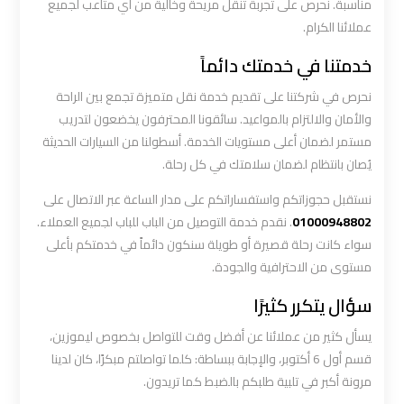
مناسبة. نحرص على تجربة تنقل مريحة وخالية من أي متاعب لجميع
عملائنا الكرام.
ليموزين
خدمتنا في خدمتك دائماً
المطار
الخط
نحرص في شركتنا على تقديم خدمة نقل متميزة تجمع بين الراحة
الساخن
والأمان والالتزام بالمواعيد. سائقونا المحترفون يخضعون لتدريب
مستمر لضمان أعلى مستويات الخدمة. أسطولنا من السيارات الحديثة
ليموزين
يُصان بانتظام لضمان سلامتك في كل رحلة.
توصيل
نستقبل حجوزاتكم واستفساراتكم على مدار الساعة عبر الاتصال على
المطار
01000948802
. نقدم خدمة التوصيل من الباب للباب لجميع العملاء.
سواء كانت رحلة قصيرة أو طويلة سنكون دائماً في خدمتكم بأعلى
ليموزين
مستوى من الاحترافية والجودة.
مطار
اكتوبر
سؤال يتكرر كثيرًا
يسأل كثير من عملائنا عن أفضل وقت للتواصل بخصوص ليموزين،
ليموزين
قسم أول 6 أكتوبر، والإجابة ببساطة: كلما تواصلتم مبكرًا، كان لدينا
مطار
مرونة أكبر في تلبية طلبكم بالضبط كما تريدون.
القاهرة