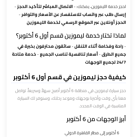
الاسكندرية
لحجز خدمة الليموزين، يمكنك: -
الاتصال المباشر لتأكيد الحجز
-
القاهرة
إرسال طلب عبر واتساب للاستفسار عن الأسعار والتوافر
-
الحجز أونلاين عبر الموقع الرسمي لخدمة الليموزين
ليموزين
لماذا تختار خدمة ليموزين قسم أول 6 أكتوبر؟
الاسكندريه
الغردقه
-
راحة وفخامة أثناء التنقل
-
سائقون محترفون بخبرة في
جميع الطرق
-
أسعار تنافسية تناسب الجميع
-
خدمة متاحة
ليموزين
24/7 لجميع الوجهات
الاسكندريه
الي
كيفية حجز ليموزين في قسم أول 6 أكتوبر
السويس
حجز سيارة ليموزين في منطقة 6 أكتوبر أصبح سهلاً وسريعاً. تواصل
معنا بأي وقت وأخبرنا بوجهتك وموعد رحلتك، وسنوفر لك السيارة
ليموزين
المناسبة في الوقت المحدد.
الاسكندريه
شرم
أبرز الوجهات من 6 أكتوبر
الشيخ
6 أكتوبر إلى مطار القاهرة الدولي