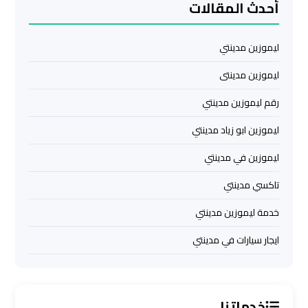
أحدث المقالات
ليموزين
مرسي
ليموزين مدينتي
مطروح
ليموزين مدينتى
ليموزين
رقم ليموزين مدينتي
رأس
ليموزين ابو زياد مدينتي
سدر
ليموزين في مدينتي
ليموزين
تاكسي مدينتي
برج
العرب
خدمة ليموزين مدينتي
الغردقة
ايجار سيارات في مدينتي
ليموزين
برج
العرب
خدماتنا