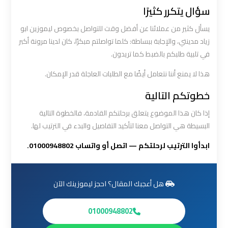
العرب
سؤال يتكرر كثيرًا
الي
يسأل كثير من عملائنا عن أفضل وقت للتواصل بخصوص ليموزين ابو
مرسي
زياد مدينتي، والإجابة ببساطة: كلما تواصلتم مبكرًا، كان لدينا مرونة أكبر
مطروح
في تلبية طلبكم بالضبط كما تريدون.
ليموزين
هذا لا يمنع أننا نتعامل أيضًا مع الطلبات العاجلة قدر الإمكان.
من
خطوتكم التالية
الاسكندرية
الى
إذا كان هذا الموضوع يتعلق برحلتكم القادمة، فالخطوة التالية
مطار
البسيطة هي التواصل معنا لتأكيد التفاصيل والبدء في الترتيب لها.
القاهرة
ابدأوا الترتيب لرحلتكم — اتصل أو واتساب 01000948802.
ليموزين
من
هل أعجبك المقال؟ احجز ليموزينك الآن
القاهرة
للاسكندرية
01000948802