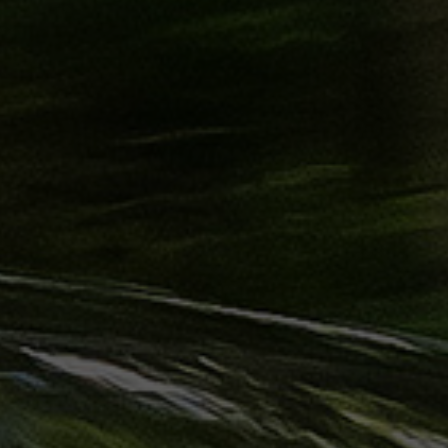
ليموزين
الساحل
الشمالي
حجز
ليموزين
العين
السخنة
حجز
ليموزين
شرم
الشيخ
حجز
ليموزين
مرسى