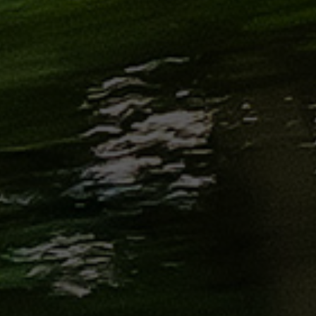
من
مطار
برج
العرب
إلى
القاهرة
ايجار
سارات
مرسيدس
حجز
ليموزين
اسكندرية
حجز