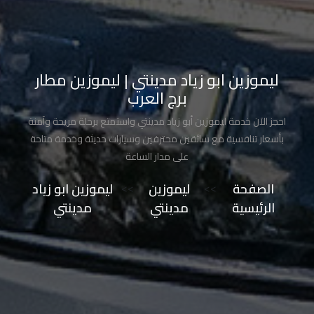
تاكسي
مدينة
نصر
ليموزين ابو زياد مدينتي | ليموزين مطار
برج العرب
تاكسي
مرسي
احجز الآن خدمة ليموزين أبو زياد مدينتي واستمتع برحلة مريحة وآمنة
مطروح
بأسعار تنافسية مع سائقين محترفين وسيارات حديثة وخدمة متاحة
على مدار الساعة
تاكسي
الصفحة
>>
ليموزين
>>
ليموزين ابو زياد
مطار
الرئيسية
مدينتي
مدينتي
سفنكس
توصيل
الى
مطار
القاهرة