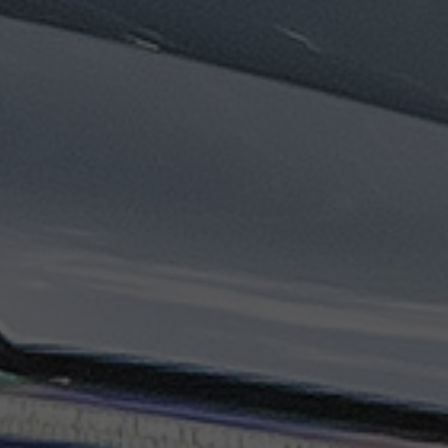
تاكسي
السويس
تاكسي
العين
السخنة
تاكسي
الغردقة
تاكسي
شرم
الشيخ
تاكسي
مايو