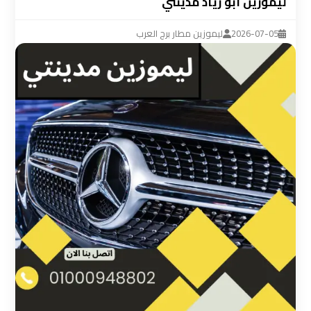
ليموزين ابو زياد مدينتي
ليموزين
مطار
2026-07-05
ليموزين مطار برج العرب
القاهرة
سيارة
خاصة
بالسائق
شركات
الليموزين
فى
القاهرة
شركات
الليموزين
في
مطار