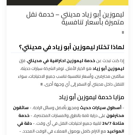
القاهرة
ليموزين أبو زياد مدينتي – خدمة نقل
متميزة بأسعار تنافسية
شركات
توصيل
#
من
مطار
لماذا تختار ليموزين أبو زياد في مدينتي؟
القاهرة
إذا كنت تبحث عن
خدمة ليموزين احترافية في مدينتي
، فإن
ليموزين أبو زياد
هو الخيار الأمثل. توفر الشركة سيارات حديثة،
شركات
سائقين محترفين، وأسعار تنافسية تناسب جميع الاحتياجات، سواء
ليموزين
للتنقل داخل مدينتي أو السفر إلى أي وجهة أخرى. #
القاهرة
مزايا خدمة ليموزين أبو زياد
شركات
-
أسطول سيارات حديث
ومجهز بأفضل وسائل الراحة. -
سائقون
ليموزين
محترفون
على دراية تامة بالطرق والمسارات المختصرة. -
خدمة
المطار
متاحة 24/7
لتلبية جميع احتياجات النقل في أي وقت. -
دقة في
المواعيد
مع التزام كامل بوصول العملاء في الوقت المحدد. -