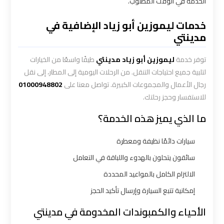
الخدمة في الوقت المطلوب.
شركه
خدمات ليموزين أبو زياد الإضافية في
ليموزين
مدينتي
في
القاهره
توفر خدمة
ليموزين أبو زياد مدينتي
طيفًا واسعًا من الخيارات
لتلبية جميع احتياجات التنقل. من الرحلات اليومية إلى المطار، إلى نقل
ليموزين
رجال الأعمال والمجموعات الكبيرة. تواصل معنا على
01000948802
اسكندرية
للاستفسار وحجز رحلتك.
القاهرة
ما الذي يميز هذه الخدمة؟
ليموزين
سيارات دائمًا نظيفة ومعطرة
الإسكندرية
سائقون يتحلون بالهدوء واللباقة في التعامل
من
مطار
الالتزام الكامل بالمواعيد المحددة
القاهرة
إمكانية تتبع السيارة وإرسال تأكيد الحجز
الأحياء والكمبوندات المخدومة في مدينتي
ليموزين