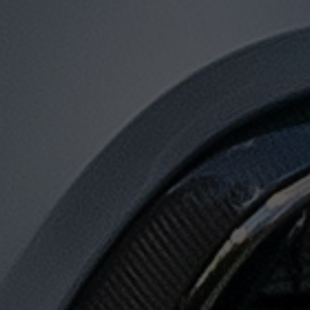
توصيل
من
مطار
القاهرة
لجميع
المدن
المصرية
حجز
ليموزين
المطار
حجز
ليموزين
مطار
القاهرة