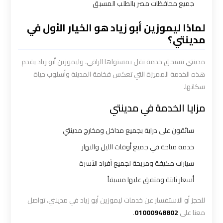
جميع محافظات مصر بالطلب المسبق
أسعار
لماذا ليموزين أبو زياد هو الخيار الأول في
ليموزين
مدينتي؟
مطار
مدينتي تستحق خدمة نقل بمستواها الراقي، وليموزين أبو زياد يقدم
القاهرة
الخط
هذه الخدمة المميزة التي تعكس فخامة المدينة وأسلوب حياة
الساخن
سكانها.
مزايا الخدمة في مدينتي
ليموزين
مطار
سائقون على دراية بجميع مداخل ومخارج مدينتي
القاهرة
خدمة متاحة في جميع أوقات الليل والنهار
الي
سيارات مكيفة ومريحة لجميع أفراد الأسرة
اسكندرية
أسعار ثابتة ومتفق عليها مسبقاً
ليموزين
للحجز أو الاستفسار عن خدمات ليموزين أبو زياد في مدينتي، تواصل
مطار
معنا على
01000948802
.
برج