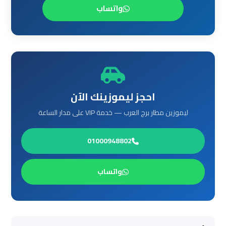
ليموزين
واتساب
من
مطار
القاهرة
مطار
القاهرة
احجز ليموزينك الآن
ليموزين
ليموزين مطار برج العرب — خدمة VIP على مدار الساعة
ليموزين
مطار
01000948802
شرم
الشيخ
واتساب
ليموزين
مطار
الغردقة