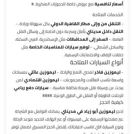
شركات
أسعار تنافسية
مع عروض خاصة للحجوزات المتكررة. #
ليموزين
الخدمات المتاحة
بالقاهرة
-
التنقل من وإلى مطار القاهرة الدولي
بكل سهولة وراحة. -
النقل داخل مدينتي
بأمان وسرعة دون الحاجة إلى وسائل النقل
شركات
العامة. -
السفر إلى المحافظات
مثل الإسكندرية، العين السخنة،
ليموزين
في
والساحل الشمالي. -
توفير سيارات للمناسبات الخاصة
مثل
القاهرة
حفلات الزفاف والاجتماعات الرسمية.
أنواع السيارات المتاحة
شركة
-
ليموزين فاخر
لمحبي التميز والراحة. -
ليموزين عائلي
بمساحات
ليموزين
واسعة تناسب العائلات والمجموعات. -
ليموزين اقتصادي
لمن
القاهرة
يبحث عن وسيلة نقل مريحة بتكلفة مناسبة. -
سيارات دفع رباعي
للرحلات الطويلة أو التنقل في الطرق الوعرة. ####
كيفية الحجز
شركة
لحجز
ليموزين أبو زياد في مدينتي
، يمكنك التواصل مع الشركة
ليموزين
مطار
عبر صفحتها الرسمية على فيسبوك أو عبر الهاتف لتحديد موعد الرحلة
القاهرة
ونوع السيارة التي تناسب احتياجاتك. يُفضل الحجز المسبق لضمان توفر