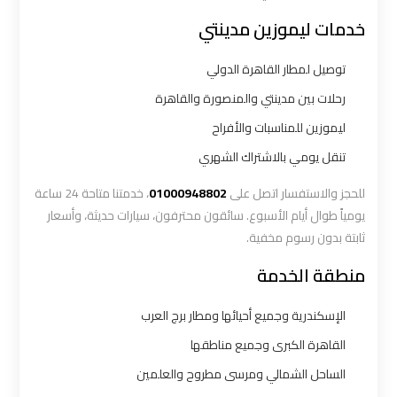
خدمات ليموزين مدينتي
ليموزين
المطار
توصيل لمطار القاهرة الدولي
الخط
رحلات بين مدينتي والمنصورة والقاهرة
الساخن
ليموزين للمناسبات والأفراح
ليموزين
تنقل يومي بالاشتراك الشهري
توصيل
للحجز والاستفسار اتصل على
01000948802
، خدمتنا متاحة 24 ساعة
المطار
يومياً طوال أيام الأسبوع. سائقون محترفون، سيارات حديثة، وأسعار
ثابتة بدون رسوم مخفية.
ليموزين
منطقة الخدمة
مطار
اكتوبر
الإسكندرية وجميع أحيائها ومطار برج العرب
القاهرة الكبرى وجميع مناطقها
ليموزين
مطار
الساحل الشمالي ومرسى مطروح والعلمين
القاهرة