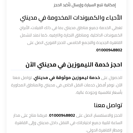
ليموزين
إمكانية تتبع السيارة وإرسال تأكيد الحجز
الاسكندريه
الأحياء والكمبوندات المخدومة في مدينتي
مطروح
تغطي الخدمة جميع مناطق مدينتي بما في ذلك الفيلات، الأبراج،
ليموزين
الكمبوندات الداخلية، ومناطق التجارة والترفيه. كما تمتد لتشمل
القاهرة الجديدة والتجمع الخامس. للحجز الفوري اتصل على
البحر
.
01000948802
الأحمر
من
احجز خدمة الليموزين في مدينتي الآن
مطار
القاهرة
للحصول على
خدمة ليموزين موثوقة في مدينتي
، تواصل معنا
الآن. نوفر أفضل خدمات النقل الخاص في مدينتي والمناطق المجاورة
ليموزين
بأسعار تنافسية وجودة عالية.
السخنة
تواصل معنا
ليموزين
للحجز والاستفسار، اتصل على
01000948802
. فريقنا متاح على مدار
القاهرة
الساعة لتلبية جميع احتياجاتك في التنقل داخل مدينتي وإلى القاهرة
اسكندرية
ومطار القاهرة الدولي.