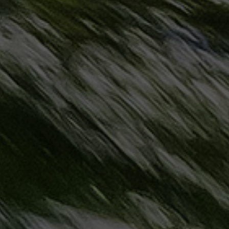
مطروح
حجز
ليموزين
مطار
سفنكس
خدمة
ليموزين
الغردقة
ليموزين
دهب
الى
القاهرة
والعكس