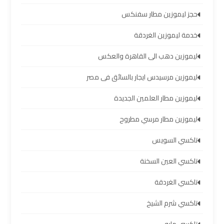
الشيخ
حجز ليموزين مطار سفنكس
ليموزين
خدمة ليموزين الغردقة
برج
ليموزين دهب الى القاهرة والعكس
العرب
الساحل
ليموزين مرسيدس ايجار بالسائق فى مصر
الشمالي
ليموزين مطار العلمين الجديدة
خدمات
ليموزين مطار مرسي مطروح
ليموزين
برج
تاكسي السويس
العرب
تاكسي العين السخنة
ليموزين
تاكسي الغردقة
مطار
برج
تاكسي شرم الشيخ
العرب