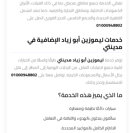
الاسكندرية
تغطي الخدمة جميع مناطق مدينتي بما في ذلك الفيلات، الأبراج،
القاهرة
الكمبوندات الداخلية، ومناطق التجارة والترفيه. كما تمتد لتشمل
القاهرة الجديدة والتجمع الخامس. للحجز الفوري اتصل على
.
01000948802
ليموزين
الاسكندريه
خدمات ليموزين أبو زياد الإضافية في
الغردقه
مدينتي
ليموزين
توفر خدمة
ليموزين أبو زياد مدينتي
طيفًا واسعًا من الخيارات
الاسكندريه
لتلبية جميع احتياجات التنقل. من الرحلات اليومية إلى المطار، إلى نقل
الي
رجال الأعمال والمجموعات الكبيرة. تواصل معنا على
01000948802
السويس
للاستفسار وحجز رحلتك.
ما الذي يميز هذه الخدمة؟
ليموزين
الاسكندريه
سيارات دائمًا نظيفة ومعطرة
شرم
سائقون يتحلون بالهدوء واللباقة في التعامل
الشيخ
الالتزام الكامل بالمواعيد المحددة