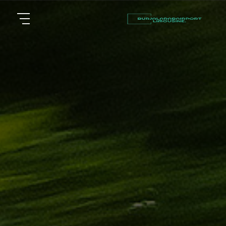
أسعار
الرئيسية
توصيل
مطار
من نحن
برج
العرب
مقالات
شركات
خدماتنا
تأجير
سيارات
اتصل بنا
في
الاسكندرية
EN
ليموزين
AR
القاهرة
الاسكندرية