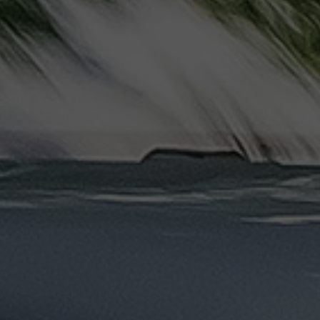
ليموزين
مرسيدس
ايجار
بالسائق
فى
مصر
ليموزين
مطار
العلمين
الجديدة
ليموزين
مطار
مرسي
مطروح