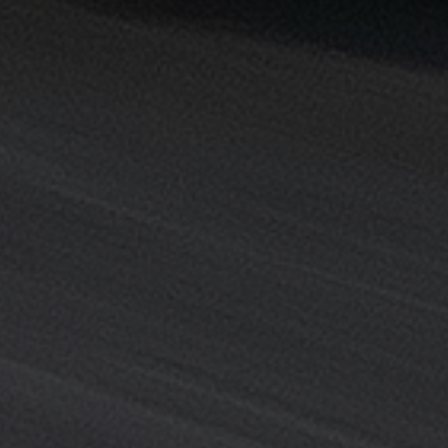
خدمة
ليموزين
المطار
خدمة
ليموزين
مطار
القاهرة
خدمه
vip
رقم
تليفون
ليموزين
مطار