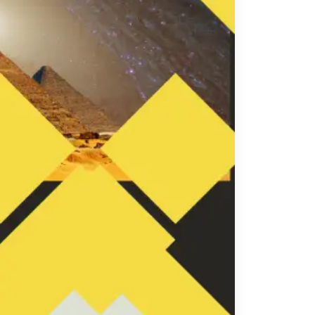
تاكسي
السويس
تاكسي
العين
السخنة
تاكسي
الغردقة
تاكسي
شرم
الشيخ
تاكسي
مايو