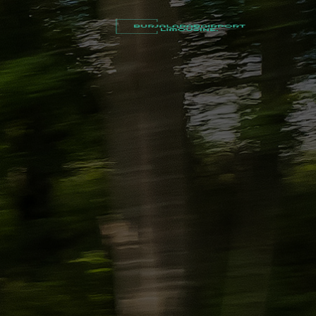
أسعار
توصيل
مطار
برج
العرب
شركات
تأجير
سيارات
في
الاسكندرية
ليموزين
القاهرة
الاسكندرية