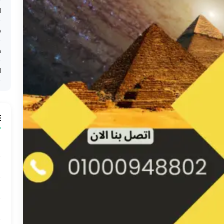
ل
o
م
ل