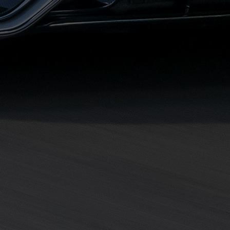
مطروح
حجز
ليموزين
مطار
سفنكس
خدمة
ليموزين
الغردقة
ليموزين
دهب
الى
القاهرة
والعكس