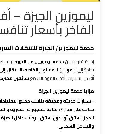
ليموزين الجيزة – أ
تاكسي
مدينة
الفاخر بأسعار تنافس
نصر
تاكسي
خدمة ليموزين الجيزة للتنقلات السر
مرسي
مطروح
إذا كنت تبحث عن
خدمة ليموزين في الجيزة
توفر لك
بحاجة إلى
ليموزين للمشاوير الخاصة، الانتقال إلى
تاكسي
أفضل السيارات بأحدث الموديلات مع
سائقين محترفي
مطار
سفنكس
مزايا خدمة ليموزين الجيزة
-
سيارات حديثة ومكيفة تناسب جميع الاحتياجا
توصيل
متاحة على مدار 24 ساعة للحجوزات الفورية والمسبقة
الى
الحجز بسائق أو بدون سائق
-
رحلات داخل الجيزة 
مطار
والساحل الشمالي
القاهرة