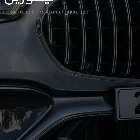
ليموزين
حجز ليموزين الجيزة بأسعار تنافسية سيارات 
الساحل
الشمالي
حجز
ليموزين
العين
السخنة
حجز
ليموزين
شرم
الشيخ
حجز
ليموزين
مرسى