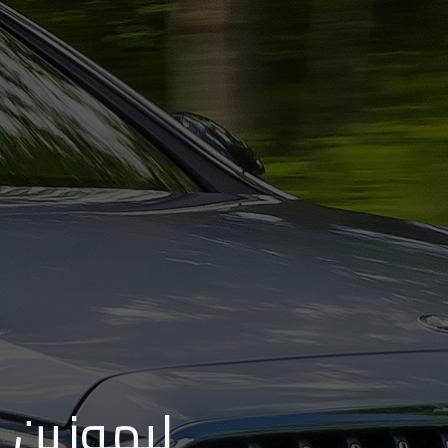
من
مطار
برج
العرب
إلى
القاهرة
ايجار
سارات
مرسيدس
حجز
ليموزين
اسكندرية
ليموزين ا
حجز