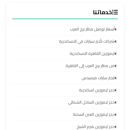
الشيخ
خدماتنا
ليموزين
برج
أسعار توصيل مطار برج العرب
العرب
الساحل
شركات تأجير سيارات في الاسكندرية
الشمالي
ليموزين القاهرة الاسكندرية
خدمات
من مطار برج العرب إلى القاهرة
ليموزين
ايجار سارات مرسيدس
برج
العرب
حجز ليموزين اسكندرية
حجز ليموزين الساحل الشمالي
ليموزين
مطار
حجز ليموزين العين السخنة
برج
العرب
حجز ليموزين شرم الشيخ