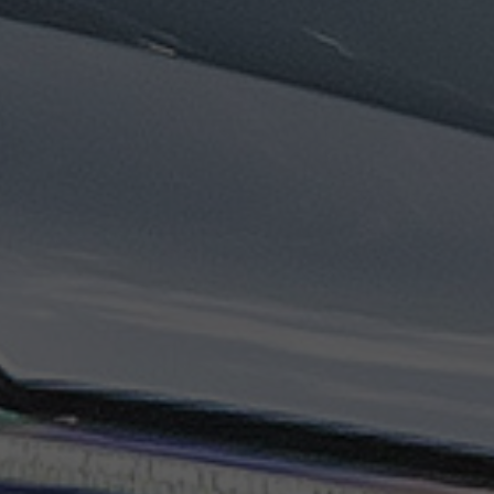
تاكسي
السويس
تاكسي
العين
السخنة
تاكسي
الغردقة
تاكسي
شرم
الشيخ
تاكسي
مايو