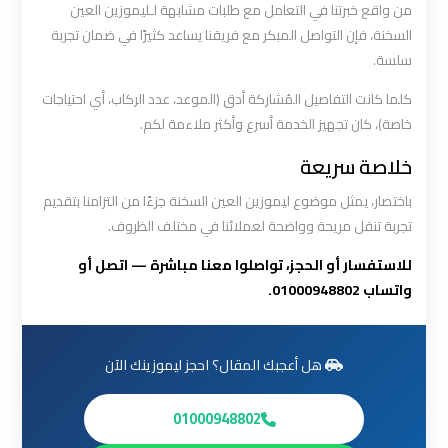
ليموزين
من واقع خبرتنا في التعامل مع طلبات مشابهة لـليموزين العين
من
السخنة، فإن التواصل المبكر مع فريقنا يساعد كثيرًا في ضمان تجربة
مطار
سلسة.
القاهرة
كلما كانت التفاصيل المُشاركة أدق (الموعد، عدد الركاب، أي احتياجات
خاصة)، كان تجهيز الخدمة أسرع وأكثر ملاءمة لكم.
مطار
خلاصة سريعة
القاهرة
ليموزين
باختصار، يمثل موضوع ليموزين العين السخنة جزءًا من التزامنا بتقديم
تجربة تنقل مريحة وواضحة لعملائنا في مختلف الظروف.
ليموزين
للاستفسار أو الحجز، تواصلوا معنا مباشرة — اتصل أو
مطار
واتساب 01000948802.
شرم
الشيخ
هل أعجبك المقال؟ احجز ليموزينك الآن
ليموزين
مطار
01000948802
الغردقة