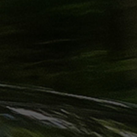
ليموزين
الساحل
الشمالي
حجز
ليموزين
العين
السخنة
حجز
ليموزين
شرم
الشيخ
حجز
ليموزين
مرسى