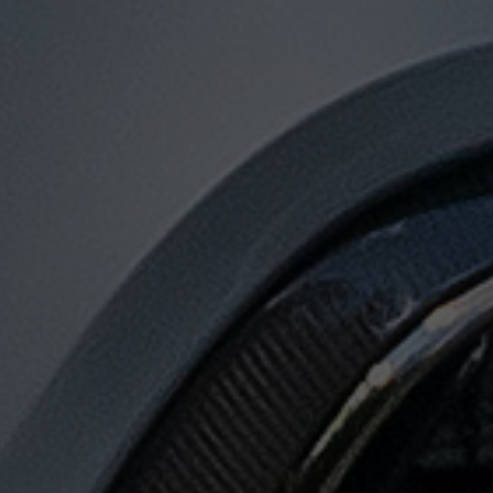
توصيل
من
مطار
القاهرة
لجميع
المدن
المصرية
حجز
ليموزين
المطار
حجز
ليموزين
مطار
القاهرة