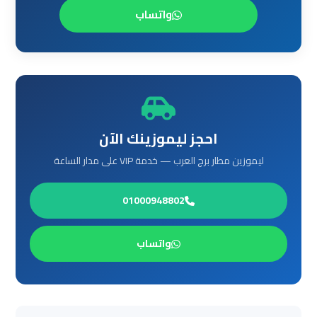
واتساب
ليموزين
مرسي
مطروح
ليموزين
رأس
احجز ليموزينك الآن
سدر
ليموزين مطار برج العرب — خدمة VIP على مدار الساعة
ليموزين
برج
01000948802
العرب
الغردقة
واتساب
ليموزين
برج
العرب