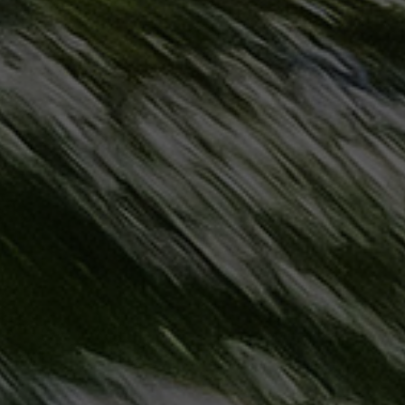
مطروح
حجز
ليموزين
مطار
سفنكس
خدمة
ليموزين
الغردقة
ليموزين
دهب
الى
القاهرة
والعكس