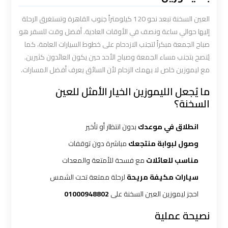
العرب
الي
العين السخنة تبعد نحو 120 كيلومتراً جنوب القاهرة وتستغرق الرحلة
مرسي
إليها حوالي ساعة ونصف في الأوقات العادية. أفضل وقت للسفر هو
مطروح
صباح الجمعة مبكراً لتجنب الازدحام على خطوط السيارات العامة، كما
يُنصح بتجنب مساء الجمعة وصباح الأحد حين يكون العائدون كثيرين.
مع ليموزين خاص لا يهمك الزحام لأن السائق يعرف أفضل المسارات.
ليموزين
من
ما يُجعل الليموزين الخيار الأمثل للعين
الاسكندرية
السخنة؟
الى
مطار
انطلاق في موعدك
بدون انتظار أو تأخير
القاهرة
وصول لبوابة منتجعك
مباشرة دون توقفات
مناسب للعائلات
مع فسحة للأمتعة والمعدات
ليموزين
سيارات مكيفة مريحة
لرحلة ممتعة تحت الشمس
من
القاهرة
احجز ليموزين العين السخنة على
01000948802
للاسكندرية
نصيحة عملية