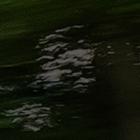
من
مطار
برج
العرب
إلى
القاهرة
ايجار
سارات
مرسيدس
حجز
ليموزين
اسكندرية
حجز