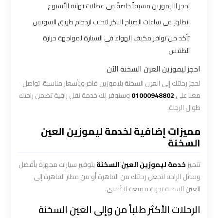
ليموزين
احجز الليموزين مسبقاً خاصةً في عطلات نهاية الأسبوع
الاسكندريه
انطلق في ساعات الصباح الباكر لتجنب ازدحام طريق السويس
مطروح
تأكد من توافر مكيف الهواء في السيارة لمواجهة حرارة
الطقس
ليموزين
احجز ليموزين العين السخنة الآن
البحر
الأحمر
لحجز رحلتك إلى العين السخنة بليموزين فاخر وبأسعار مناسبة، تواصل
من
معنا على
01000948802
وسنوفر لك خدمة نقل راقية تضمن راحتك
مطار
طوال الرحلة.
القاهرة
مميزات إضافية لخدمة ليموزين العين
السخنة
ليموزين
السخنة
تتميز
خدمة ليموزين العين السخنة
بتوفير سيارات مجهزة بأفضل
وسائل الراحة لتجعل رحلتك من القاهرة أو من مطار القاهرة إلى
ليموزين
العين السخنة تجربة ممتعة لا تُنسى.
القاهرة
الرحلات الأكثر طلباً من وإلى العين السخنة
اسكندرية