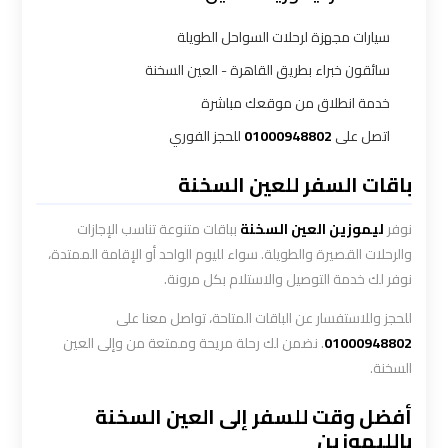
أسعار
سيارات مجهزة لرحلات السواحل الطويلة
سائقون خبراء بطريق القاهرة - العين السخنة
ليموزين
مطار
خدمة انطلاق من موقعك مباشرة
القاهرة
اتصل على
01000948802
للحجز الفوري
الخط
الساخن
باقات السفر للعين السخنة
نوفر
ليموزين العين السخنة
بباقات متنوعة تناسب الإجازات
ليموزين
والرحلات القصيرة والطويلة. سواء لليوم الواحد أو الإقامة الممتدة،
مطار
نوفر لك خدمة التوصيل والاستلام بكل مرونة.
القاهرة
الي
للحجز وللاستفسار عن الباقات المتاحة، تواصل معنا على
اسكندرية
01000948802
. نضمن لك رحلة مريحة وممتعة من وإلى العين
السخنة.
ليموزين
أفضل وقت للسفر إلى العين السخنة
مطار
بالليموزين
برج