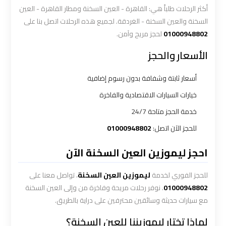
أكثر الرحلات طلباً هي: القاهرة - العين السخنة ومطار القاهرة - العين
ليموزين
السخنة والعين السخنة - الغردقة. لجميع هذه الرحلات اتصل بنا على
01000948802
لحجز مريح وآمن.
المطار
الخط
الأسعار والحجز
الساخن
أسعار ثابتة وشفافة بدون رسوم إضافية
ليموزين
خيارات السيارات الاقتصادية والفاخرة
توصيل
خدمة الحجز متاحة 24/7
المطار
للحجز الآن اتصل:
01000948802
ليموزين
احجز ليموزين العين السخنة الآن
مطار
اكتوبر
للحجز الفوري لخدمة
ليموزين العين السخنة
، تواصل معنا على
01000948802
. نوفر رحلات مريحة وفاخرة من وإلى العين السخنة
ليموزين
مع سيارات حديثة وسائقين محترفين على دراية بالطريق.
مطار
لماذا تختار ليموزيننا للعين السخنة؟
القاهرة