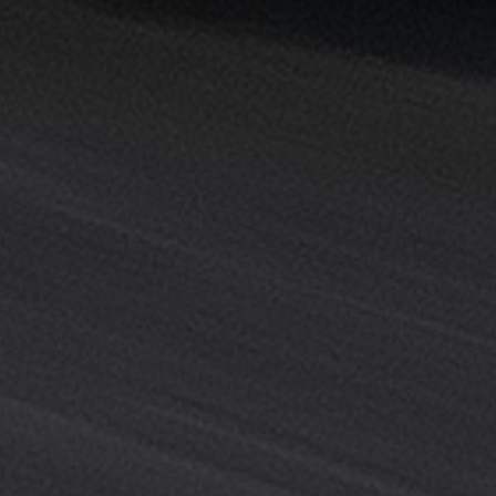
خدمة
ليموزين
المطار
خدمة
ليموزين
مطار
القاهرة
خدمه
vip
رقم
تليفون
ليموزين
مطار