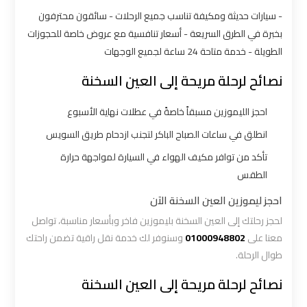
الاسكندرية
- سيارات حديثة ومكيفة تناسب جميع الرحلات - سائقون محترفون
القاهرة
بخبرة في الطرق السريعة - أسعار تنافسية مع عروض خاصة للحجوزات
الطويلة - خدمة متاحة 24 ساعة لجميع الوجهات
ليموزين
نصائح لرحلة مريحة إلى العين السخنة
الاسكندريه
الغردقه
احجز الليموزين مسبقاً خاصةً في عطلات نهاية الأسبوع
ليموزين
انطلق في ساعات الصباح الباكر لتجنب ازدحام طريق السويس
الاسكندريه
تأكد من توافر مكيف الهواء في السيارة لمواجهة حرارة
الي
الطقس
السويس
احجز ليموزين العين السخنة الآن
لحجز رحلتك إلى العين السخنة بليموزين فاخر وبأسعار مناسبة، تواصل
ليموزين
معنا على
01000948802
وسنوفر لك خدمة نقل راقية تضمن راحتك
الاسكندريه
طوال الرحلة.
شرم
الشيخ
نصائح لرحلة مريحة إلى العين السخنة