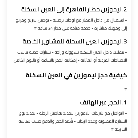
شركات
2. ليموزين مطار القاهرة إلى العين السخنة
ليموزين
بالقاهرة
- استقبال من داخل المطار مع لوحات ترحيبية - توصيل سريع ومريح
إلى وجهتك مباشرة - خدمة متاحة على مدار 24 ساعة #
شركات
3. ليموزين العين السخنة للمشاوير الخاصة
ليموزين
في
- تنقلات داخل العين السخنة بسهولة وراحة - سيارات حديثة تناسب
القاهرة
الاحتياجات الفردية أو العائلية - إمكانية الحجز بالساعة أو باليوم الكامل
شركة
كيفية حجز ليموزين في العين السخنة
ليموزين
القاهرة
#
1. الحجز عبر الهاتف
شركة
- التواصل مع شركات الليموزين لتحديد تفاصيل الرحلة - تحديد نوع
ليموزين
السيارة المطلوبة وعدد الركاب - تأكيد الحجز والدفع حسب سياسة
مطار
الشركة #
القاهرة