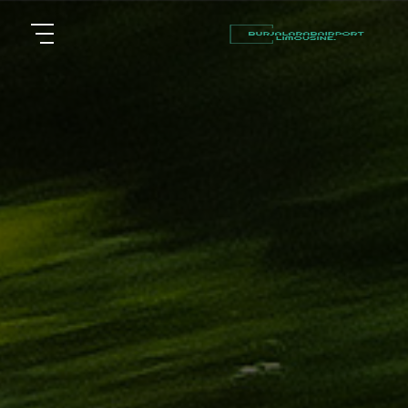
أسعار
الرئيسية
توصيل
مطار
من نحن
برج
العرب
مقالات
شركات
خدماتنا
تأجير
سيارات
اتصل بنا
في
الاسكندرية
EN
ليموزين
AR
القاهرة
الاسكندرية