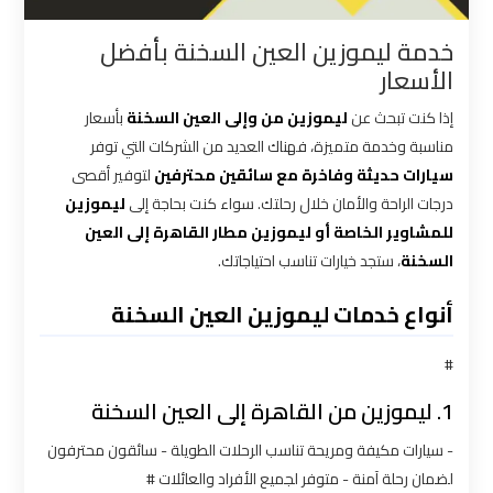
القاهرة
خدمة ليموزين العين السخنة بأفضل
الأسعار
شركات
توصيل
إذا كنت تبحث عن
ليموزين من وإلى العين السخنة
بأسعار
من
مناسبة وخدمة متميزة، فهناك العديد من الشركات التي توفر
مطار
سيارات حديثة وفاخرة مع سائقين محترفين
لتوفير أقصى
القاهرة
درجات الراحة والأمان خلال رحلتك. سواء كنت بحاجة إلى
ليموزين
للمشاوير الخاصة أو ليموزين مطار القاهرة إلى العين
شركات
السخنة
، ستجد خيارات تناسب احتياجاتك.
ليموزين
أنواع خدمات ليموزين العين السخنة
القاهرة
#
شركات
ليموزين
1. ليموزين من القاهرة إلى العين السخنة
المطار
- سيارات مكيفة ومريحة تناسب الرحلات الطويلة - سائقون محترفون
لضمان رحلة آمنة - متوفر لجميع الأفراد والعائلات #