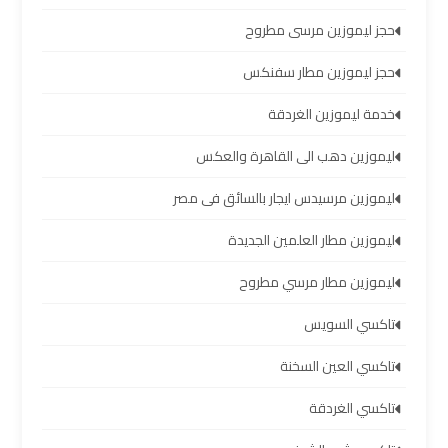
والإسكندرية
حجز ليموزين مرسى مطروح
شركات
حجز ليموزين مطار سفنكس
توصيل
مطار
خدمة ليموزين الغردقة
برج
ليموزين دهب الى القاهرة والعكس
العرب
ليموزين مرسيدس ايجار بالسائق فى مصر
ليموزين
ليموزين مطار العلمين الجديدة
برج
العرب
ليموزين مطار مرسي مطروح
العجمي
تاكسي السويس
ليموزين
تاكسي العين السخنة
برج
العرب
تاكسي الغردقة
العاصمة