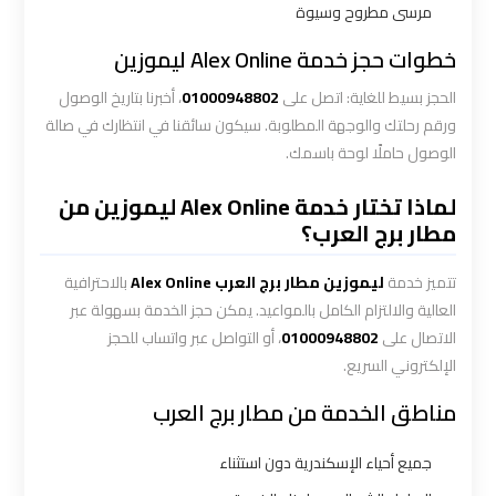
الاسكندرية
مرسى مطروح وسيوة
القاهرة
خطوات حجز خدمة Alex Online ليموزين
ليموزين
الحجز بسيط للغاية: اتصل على
01000948802
، أخبرنا بتاريخ الوصول
الاسكندريه
ورقم رحلتك والوجهة المطلوبة. سيكون سائقنا في انتظارك في صالة
الغردقه
الوصول حاملًا لوحة باسمك.
لماذا تختار خدمة Alex Online ليموزين من
ليموزين
مطار برج العرب؟
الاسكندريه
الي
تتميز خدمة
ليموزين مطار برج العرب Alex Online
بالاحترافية
السويس
العالية والالتزام الكامل بالمواعيد. يمكن حجز الخدمة بسهولة عبر
الاتصال على
01000948802
، أو التواصل عبر واتساب للحجز
ليموزين
الإلكتروني السريع.
الاسكندريه
مناطق الخدمة من مطار برج العرب
شرم
الشيخ
جميع أحياء الإسكندرية دون استثناء