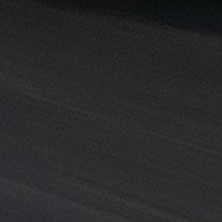
خدمة
ليموزين
المطار
خدمة
ليموزين
مطار
القاهرة
خدمه
vip
رقم
تليفون
ليموزين
مطار