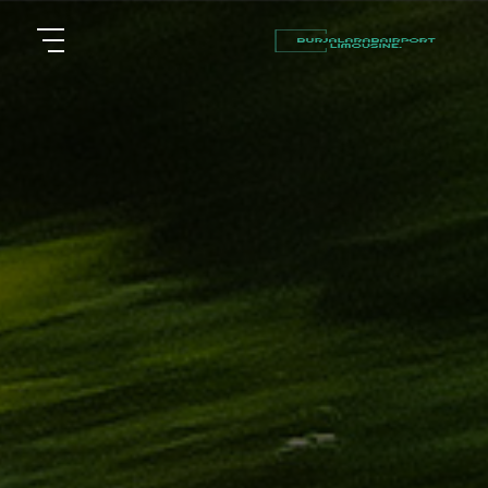
أسعار
الرئيسية
توصيل
مطار
من نحن
برج
العرب
مقالات
شركات
خدماتنا
تأجير
سيارات
اتصل بنا
في
الاسكندرية
EN
ليموزين
AR
القاهرة
الاسكندرية