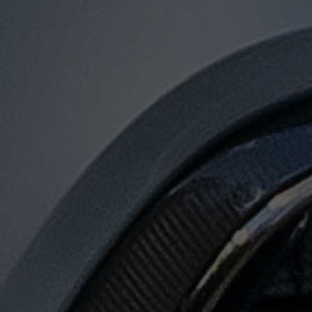
توصيل
من
مطار
القاهرة
لجميع
المدن
المصرية
حجز
ليموزين
المطار
حجز
ليموزين
مطار
القاهرة