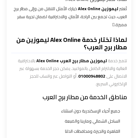
تُعتبر
ليموزين Alex Online
خيارك الأمثل للتنقل من وإلى مطار برج
شركه
العرب، حيث تجمع بين الراحة، الأمان، والاحترافية لضمان تجربة سفر
ليموزين
مميزة.
في
القاهره
لماذا تختار خدمة Alex Online ليموزين من
مطار برج العرب؟
ليموزين
اسكندرية
تتميز خدمة
ليموزين مطار برج العرب Alex Online
بالاحترافية
القاهرة
العالية والالتزام الكامل بالمواعيد. يمكن حجز الخدمة بسهولة عبر
الاتصال على
01000948802
، أو التواصل عبر واتساب للحجز
ليموزين
الإلكتروني السريع.
الإسكندرية
مناطق الخدمة من مطار برج العرب
من
مطار
جميع أحياء الإسكندرية دون استثناء
القاهرة
الساحل الشمالي ومارينا والضبعة
ليموزين
القاهرة والجيزة ومحافظات الدلتا