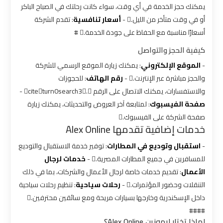
شركات
يمكنك حجز الخدمة في أي وقت، سواء كانت رحلتك في الصباح الباكر
ليموزين
أو في وقت متأخر من الليل. -
أسعار تنافسية
: تقدم الشركة
بالقاهرة
أسعارًا مناسبة مع الحفاظ على جودة الخدمة. #
كيفية الحجز والتواصل
شركات
-
الموقع الإلكتروني
: يمكنك زيارة الموقع الرسمي للشركة
ليموزين
في
والحجز مباشرة عبر الإنترنت. -
رقم الهاتف
: للحجوزات
القاهرة
والاستفسارات، يمكنك الاتصال على الرقم citeturn0search3. -
صفحة الفيسبوك
: لمتابعة آخر العروض والتحديثات، يمكنك زيارة
صفحة الشركة على الفيسبوك.
شركة
خدمات إضافية تقدمها Alex Online
ليموزين
القاهرة
-
استقبال وتوديع في المطارات
: توفير خدمة الاستقبال والتوديع
للمسافرين في جميع المطارات المصرية. -
خدمات لرجال
الأعمال
: تقديم خدمات خاصة لرجال الأعمال والشركات، بما في ذلك
شركة
التنقلات وحضور المؤتمرات. -
رحلات سياحية
: تنظيم رحلات سياحية
ليموزين
مطار
داخل الإسكندرية وخارجها بسيارات مريحة ومع سائقين محترفين.
القاهرة
####
لماذا تختار ليموزين Alex Online؟