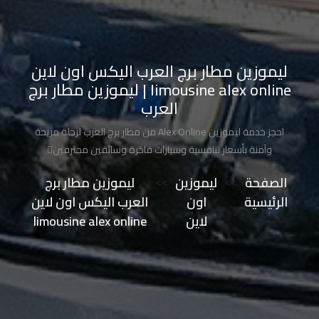
تاكسي
مدينة
نصر
ليموزين مطار برج العرب اليكس اون لاين
limousine alex online | ليموزين مطار برج
تاكسي
العرب
مرسي
احجز خدمة ليموزين Alex Online من مطار برج العرب لرحلة مريحة
مطروح
وآمنة بأسعار تنافسية وسيارات فاخرة وسائقين محترفين
تاكسي
الصفحة
>>
ليموزين
>>
ليموزين مطار برج
مطار
الرئيسية
اون
العرب اليكس اون لاين
سفنكس
لاين
limousine alex online
توصيل
الى
مطار
القاهرة