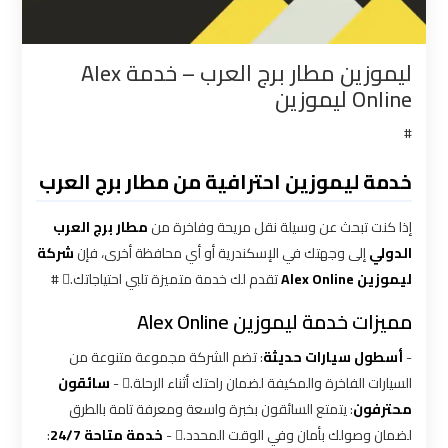
القاهرة
ليموزين مطار برج العرب – خدمة Alex
شركات
Online ليموزين
توصيل
من
#
مطار
القاهرة
خدمة ليموزين احترافية من مطار برج العرب
إذا كنت تبحث عن وسيلة نقل مريحة وفاخرة من
مطار برج العرب
شركات
الدولي
إلى وجهتك في الإسكندرية أو أي محافظة أخرى، فإن
شركة
ليموزين
ليموزين Alex Online
تقدم لك خدمة متميزة تلبي احتياجاتك. #
القاهرة
مميزات خدمة ليموزين Alex Online
شركات
-
أسطول سيارات حديثة
: تضم الشركة مجموعة متنوعة من
ليموزين
السيارات الفاخرة والمكيفة لضمان راحتك أثناء الرحلة. -
سائقون
المطار
محترفون
: يتمتع السائقون بخبرة واسعة ومعرفة تامة بالطرق
لضمان وصولك بأمان وفي الوقت المحدد. -
خدمة متاحة 24/7
: