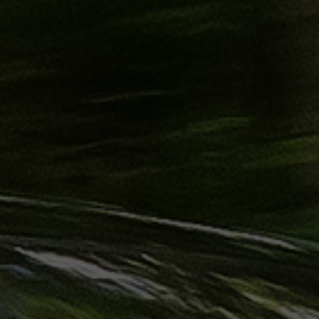
ليموزين
الساحل
الشمالي
حجز
ليموزين
العين
السخنة
حجز
ليموزين
شرم
الشيخ
حجز
ليموزين
مرسى