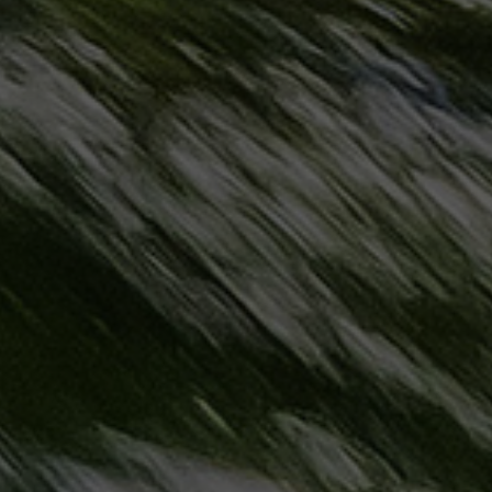
مطروح
حجز
ليموزين
مطار
سفنكس
خدمة
ليموزين
الغردقة
ليموزين
دهب
الى
القاهرة
والعكس