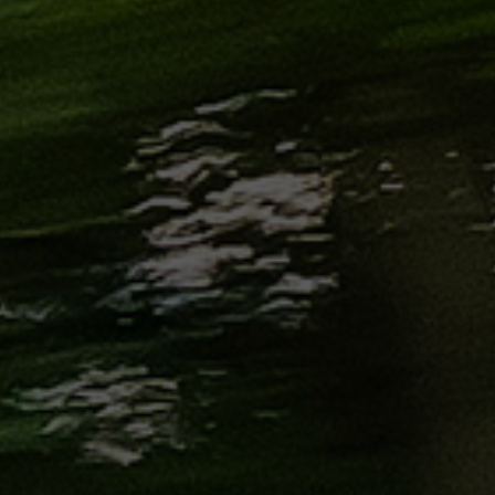
من
مطار
برج
العرب
إلى
القاهرة
ايجار
سارات
مرسيدس
حجز
ليموزين
اسكندرية
حجز