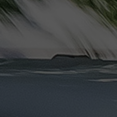
ليموزين
مرسيدس
ايجار
بالسائق
فى
مصر
ليموزين
مطار
العلمين
الجديدة
ليموزين
مطار
مرسي
مطروح