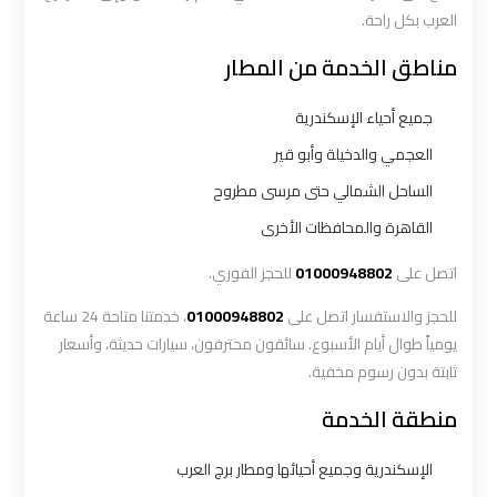
العرب بكل راحة.
ليموزين
مناطق الخدمة من المطار
المطار
الخط
جميع أحياء الإسكندرية
الساخن
العجمي والدخيلة وأبو قير
الساحل الشمالي حتى مرسى مطروح
ليموزين
توصيل
القاهرة والمحافظات الأخرى
المطار
اتصل على
01000948802
للحجز الفوري.
ليموزين
للحجز والاستفسار اتصل على
01000948802
، خدمتنا متاحة 24 ساعة
مطار
يومياً طوال أيام الأسبوع. سائقون محترفون، سيارات حديثة، وأسعار
اكتوبر
ثابتة بدون رسوم مخفية.
منطقة الخدمة
ليموزين
مطار
الإسكندرية وجميع أحيائها ومطار برج العرب
القاهرة