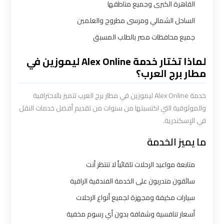
القاهرة الكبرى وجميع مناطقها
أسعار
الساحل الشمالي ومرسى مطروح والعلمين
ليموزين
جميع محافظات مصر بالطلب المسبق
مطار
لماذا تختار خدمة Alex Online ليموزين في
القاهرة
مطار برج العرب؟
الخط
الساخن
خدمة Alex Online ليموزين في مطار برج العرب تتميز بالاحترافية
والموثوقية التي اكتسبتها من سنوات من تقديم أفضل خدمات النقل
ليموزين
في الإسكندرية.
مطار
ما يميز الخدمة
القاهرة
الي
اسكندرية
متابعة مواعيد الرحلات تلقائياً لا تنتظر أنت
سائقون متدربون على الخدمة الفندقية الراقية
ليموزين
سيارات مكيفة ومجهزة لجميع أنواع الرحلات
مطار
أسعار تنافسية وشفافة بدون أي رسوم مخفية
برج