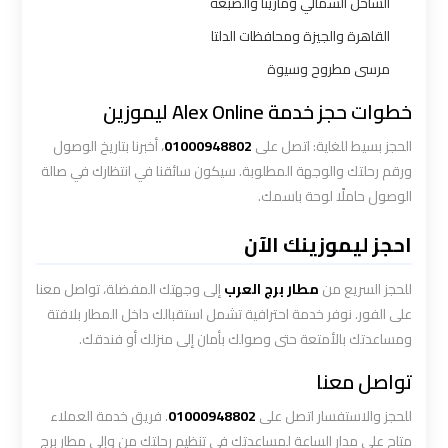
الساحل الشمالي ومارينا والضبعة
ليموزين
القاهرة والجيزة ومحافظات الدلتا
الاسكندريه
مطروح
مرسى مطروح وسيوة
خطوات حجز خدمة Alex Online ليموزين
ليموزين
البحر
الحجز بسيط للغاية: اتصل على
01000948802
، أخبرنا بتاريخ الوصول
الأحمر
ورقم رحلتك والوجهة المطلوبة. سيكون سائقنا في انتظارك في صالة
من
الوصول حاملًا لوحة باسمك.
مطار
احجز ليموزينك الآن
القاهرة
للحجز السريع من
مطار برج العرب
إلى وجهتك المفضلة، تواصل معنا
ليموزين
على الفور. نوفر خدمة احترافية تشمل استقبالك داخل المطار بلافتة
السخنة
ومساعدتك بالأمتعة حتى وصولك بأمان إلى منزلك أو فندقك.
تواصل معنا
ليموزين
القاهرة
للحجز والاستفسار اتصل على
01000948802
. فريق خدمة العملاء
اسكندرية
متاح على مدار الساعة لمساعدتك في تنظيم رحلتك من وإلى مطار برج