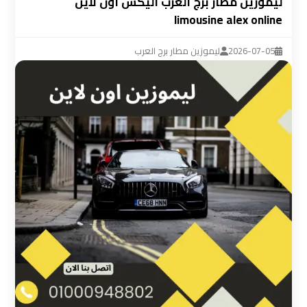
ليموزين مطار برج العرب اليكس اون لاين
ليموزين
limousine alex online
مطار
القاهرة
2026-07-05
ليموزين مطار برج العرب
سيارة
خاصة
بالسائق
شركات
الليموزين
فى
القاهرة
شركات
الليموزين
في
مطار