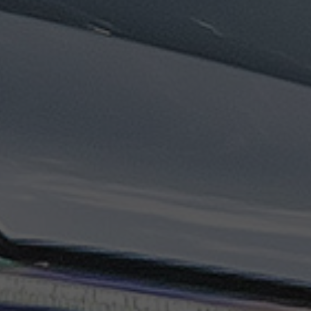
تاكسي
السويس
تاكسي
العين
السخنة
تاكسي
الغردقة
تاكسي
شرم
الشيخ
تاكسي
مايو