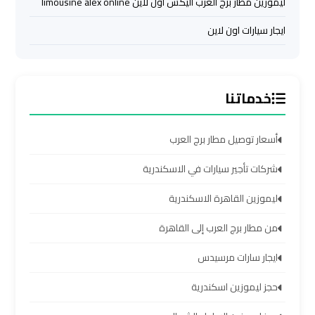
ليموزين مطار برج العرب اليكس اون لاين limousine alex online
اسكندرية
ايجار سيارات اون لاين
ليموزين
برج
العرب
خدماتنا
القاهرة
أسعار توصيل مطار برج العرب
ليموزين
برج
شركات تأجير سيارات في الاسكندرية
العرب
مرسي
ليموزين القاهرة الاسكندرية
مطروح
من مطار برج العرب إلى القاهرة
ليموزين
ايجار سارات مرسيدس
برج
حجز ليموزين اسكندرية
العرب
شرم