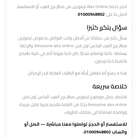
العرب
لحجز خدمة Alex Online ليموزين من مطار برج العرب أو الاستفسار،
الي
اتصل بنا على
01000948802
.
مرسي
سؤال يتكرر كثيرًا
مطروح
يسأل كثير من عملائنا عن أفضل وقت للتواصل بخصوص ليموزين
ليموزين
مطار برج العرب اليكس اون لاين limousine alex online، والإجابة
من
ببساطة: كلما تواصلتم مبكرًا، كان لدينا مرونة أكبر في تلبية طلبكم
الاسكندرية
بالضبط كما تريدون.
الى
هذا لا يمنع أننا نتعامل أيضًا مع الطلبات العاجلة قدر الإمكان.
مطار
القاهرة
خلاصة سريعة
باختصار، يمثل موضوع ليموزين مطار برج العرب اليكس اون لاين
ليموزين
limousine alex online جزءًا من التزامنا بتقديم تجربة تنقل مريحة
من
وواضحة لعملائنا في مختلف الظروف.
القاهرة
للاسكندرية
للاستفسار أو الحجز، تواصلوا معنا مباشرة — اتصل أو
واتساب 01000948802.