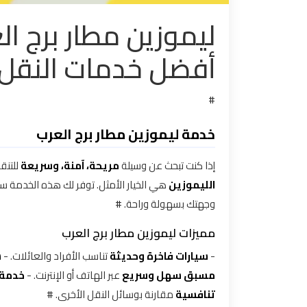
ليموزين مطار برج ا
تاكسي
مدينة
أفضل خدمات النقل 
نصر
تاكسي
#
مرسي
خدمة ليموزين مطار برج العرب
مطروح
إذا كنت تبحث عن وسيلة
مريحة، آمنة، وسريعة
للتنق
تاكسي
الليموزين
هي الخيار الأمثل. توفر لك هذه الخدمة 
مطار
وجهتك بسهولة وراحة. #
سفنكس
مميزات ليموزين مطار برج العرب
توصيل
-
سيارات فاخرة وحديثة
تناسب الأفراد والعائلات. -
س
الى
مسبق سهل وسريع
عبر الهاتف أو الإنترنت. -
خدمة متا
مطار
تنافسية
مقارنة بوسائل النقل الأخرى. #
القاهرة