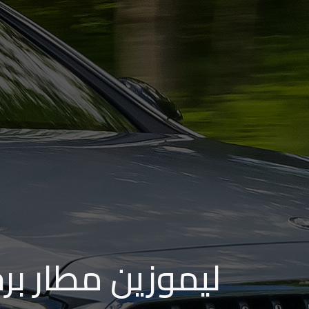
من
مطار
برج
العرب
إلى
القاهرة
ايجار
سارات
مرسيدس
حجز
ليموزين
ليموزين مطار بر
اسكندرية
حجز