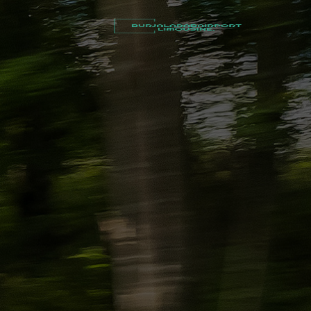
أسعار
توصيل
مطار
برج
العرب
شركات
تأجير
سيارات
في
الاسكندرية
ليموزين
القاهرة
الاسكندرية