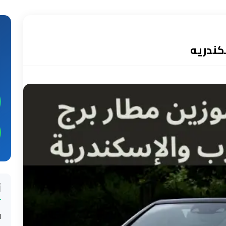
كندريه
أ
ل