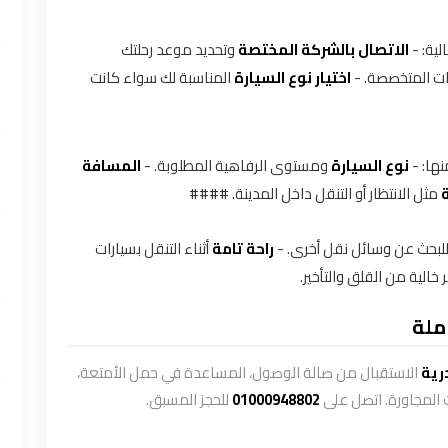
لية: -
الاتصال بالشركة المختصة
وتحديد موعد رحلتك
ت المتخصصة. -
اختيار نوع السيارة
المناسبة لك سواء كانت
ها: -
نوع السيارة
ومستوى الرفاهية المطلوبة. -
المسافة
مثل الانتظار أو التنقل داخل المدينة. ####
لبحث عن وسائل نقل أخرى. -
راحة تامة
أثناء التنقل بسيارات
الية من القلق والتأخير.
ملة
رية
الاستقبال من صالة الوصول، المساعدة في حمل الأمتعة،
 المجاورة. اتصل على
01000948802
للحجز المسبق.