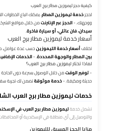
كيفية حجز ليموزين مطار برج العرب
توصيل
لحجز
خدمة ليموزين المطار
، يمكنك اتباع الخطوات التا
مطار
ووجهتك. -
الحجز عبر الإنترنت
من خلال مواقع الشركا
القاهرة
سيدان، فان عائلي، أو سيارة فاخرة
.
أسعار خدمة ليموزين مطار برج العرب
توصيل
تختلف
أسعار خدمة الليموزين
حسب عدة عوامل، من
من
بين المطار والوجهة المحددة
. -
الخدمات الإضافية
مطار
لماذا تختار ليموزين مطار برج العرب؟
القاهرة
-
توفير الوقت
من خلال الوصول بسرعة دون الحاجة ل
حديثة ومكيفة. -
خدمة موثوقة
تضمن لك تجربة سفر خ
توصيل
من
خدمات ليموزين مطار برج العرب الشا
مطار
القاهرة
تشمل خدمة
ليموزين مطار برج العرب في الإسكند
الى
والتوصيل إلى أي منطقة في الإسكندرية أو المحافظات
الاسكندرية
مزايا الحجز المسبق للليموزين