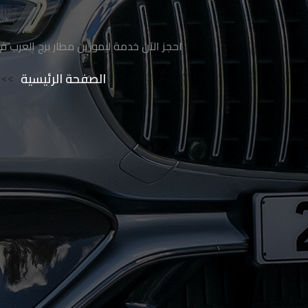
ليموزين
الساحل
احجز الآن خدمة ليموزين مطار برج العرب في 
الشمالي
الصفحة الرئيسية
>>
حجز
ليموزين
العين
السخنة
حجز
ليموزين
شرم
الشيخ
حجز
ليموزين
مرسى