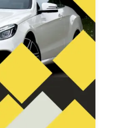
تاكسي
السويس
تاكسي
العين
السخنة
تاكسي
الغردقة
تاكسي
شرم
الشيخ
تاكسي
مايو