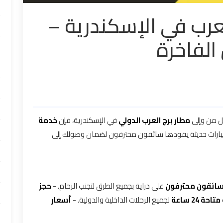
لعرب في الإسكندرية –
الفاخرة
ل من وإلى
مطار برج العرب الدولي
في الإسكندرية، فإن
خدمة
سيارات حديثة يقودها سائقون محترفون لضمان وصولك إلى
ائقون محترفون
على دراية بجميع الطرق لتجنب الزحام. -
حجز
حة 24 ساعة
لجميع الرحلات الداخلية والدولية. -
أسعار