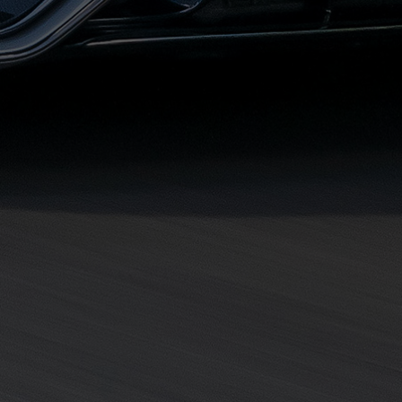
مطروح
حجز
ليموزين
مطار
سفنكس
خدمة
ليموزين
الغردقة
ليموزين
دهب
الى
القاهرة
والعكس