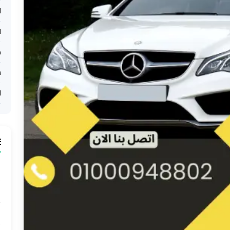
ل
ل
ح
ش
ل