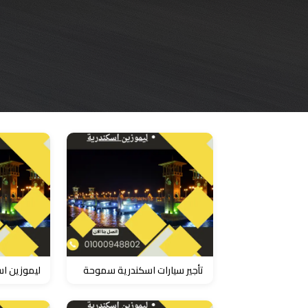
حجز
ليموزين
مرسى
مطروح
حجز
ليموزين
مطار
سفنكس
خدمة
ليموزين
الغردقة
تأجير سيارات اسكندرية سموحة
ليموزين اس
ليموزين