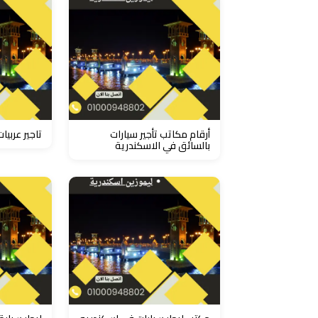
دهب
الى
القاهرة
والعكس
ليموزين
مرسيدس
أرقام مكاتب تأجير سيارات
تاجير عربيا
ايجار
بالسائق في الاسكندرية
بالسائق
فى
مصر
ليموزين
مطار
العلمين
الجديدة