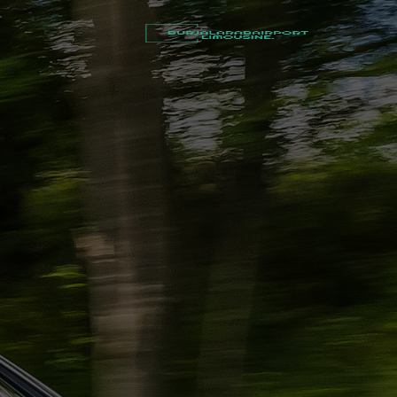
أسعار
توصيل
مطار
برج
العرب
شركات
تأجير
سيارات
في
الاسكندرية
ليموزين
القاهرة