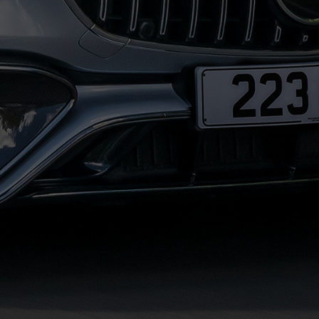
حجز
ليموزين
الساحل
الشمالي
حجز
ليموزين
العين
السخنة
حجز
ليموزين
شرم
الشيخ