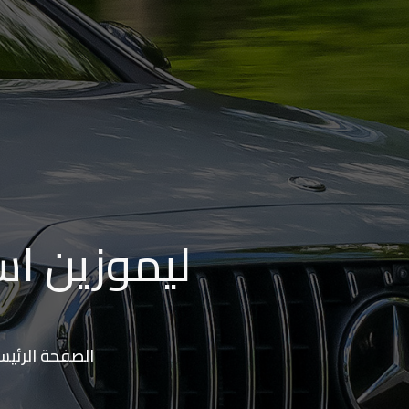
الاسكندرية
من
مطار
برج
العرب
إلى
القاهرة
ليموزين اس
ايجار
سارات
مرسيدس
حجز
الصفحة الرئيس
ليموزين
اسكندرية