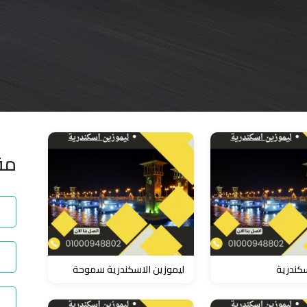
مق
كندرية
ليموزين الاسكندرية سموحة