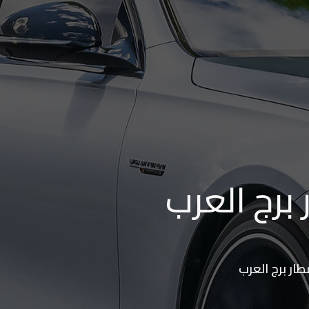
برج العرب
طار برج العرب