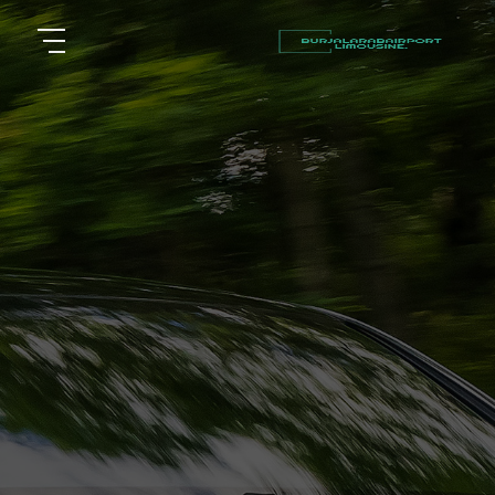
أسعار
الرئيسية
توصيل
مطار
من نحن
برج
العرب
مقالات
شركات
خدماتنا
تأجير
سيارات
اتصل بنا
في
الاسكندرية
EN
AR
ليموزين
القاهرة