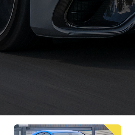
حجز
ليموزين
الساحل
الشمالي
حجز
ليموزين
العين
السخنة
حجز
ليموزين
شرم
الشيخ