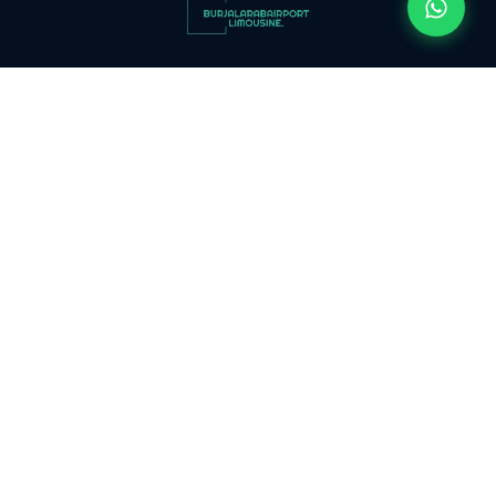
مطار
سفنكس
ليموزين مطار برج العرب استمتع بأجواء الفخامة مع ليموزين مطار برج العرب
توصيل
حيث توفر لك الخصوصية والراحة التي تستحقها في يومك الكبير.
الى
مطار
القاهرة
روابط سريعة
توصيل
مطار
الرئيسية
القاهرة
من نحن
مقالات
توصيل
من
اتصل بنا
مطار
القاهرة