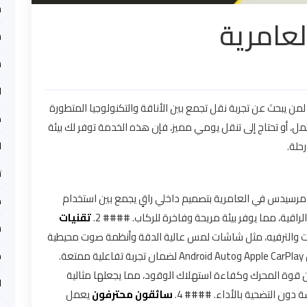
ش
عامرية
س
س
ل
ًا لمن يبحث عن تجربة نقل تجمع بين الأناقة والتكنولوجيا المتطورة
م
مل، أو تحتاج إلى تنقل يومي مميز، فإن هذه الخدمة توفر لك بيئة
حلة.
ا
ت
ن مرسيدس في العامرية بتصميم داخلي راقٍ يجمع بين استخدام
م
راقية، مما يوفر بيئة مريحة وفاخرة للركاب. #### 2.
تقنيات
س
ت والترفيه، مثل شاشات لمس عالية الدقة وأنظمة صوت محيطية
متطورة، بالإضافة إلى دعم تقنيات الاتصال الذكي مثل Apple CarPlay وAndroid Auto لضمان تجربة تفاعلية ممتعة.
م
ن قوة المحرك وكفاءة استهلاك الوقود، مما يجعلها مثالية
ا
 دون التضحية بالأداء. #### 4.
سائقون محترفون
يعمل