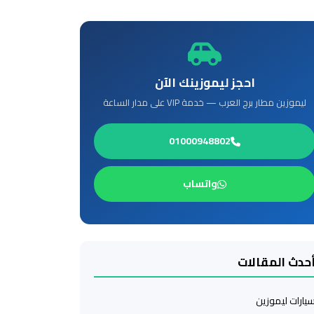
احجز ليموزينك الآن
ليموزين مطار برج العرب — خدمة VIP على مدار الساعة
01000948802
واتساب
حدث المقالات
يارات ليموزين