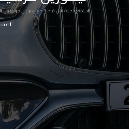
ليموزين
استمتع بتجربة نقل فاخرة مع ليموزين مرسيدس العام
الساحل
الشمالي
الصفحة
حجز
ليموزين
العين
السخنة
حجز
ليموزين
شرم
الشيخ
حجز
ليموزين
مرسى