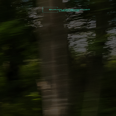
أسعار
توصيل
مطار
برج
العرب
شركات
تأجير
سيارات
في
الاسكندرية
ليموزين
القاهرة
الاسكندرية