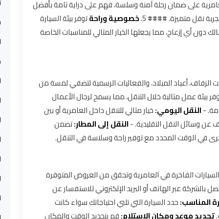
ت
مرية على ضمان رحلة آمنة وسلسة، فهم على دراية تامة بأفضل
جربة نقل متميزة. #### 5.
خصوصية وراحة
توفر بيئة السيارة
س
لك دون أي إزعاج، مما يجعلها الخيار المثالي للمناسبات الخاصة
ل
م
ل
الزفاف، أعياد الميلاد، والفعاليات الرسمية لتضفي لمسة من
فر بيئة عمل مثالية خلال التنقل، مما يسمح لرجال الأعمال
ل
مة. -
النقل اليومي:
خيار مثالي للتنقل داخل العامرية أو بين
ل
 عن وسائل النقل التقليدية. -
النقل إلى المطار:
تضمن
خرى في الوقت المحدد مع توفير راحة وسلاسة في التنقل.
ل
ل
لسيارات الفاخرة في العامرية وتحقق من العروض المتوفرة
ل
صل بالشركة عبر الهاتف أو البريد الإلكتروني للاستفسار عن
ل
رة المناسب:
حدد السيارة التي تلبي احتياجاتك سواء كانت
تحديد موعد ومكان الاستلام:
قم بتحديد الوقت والمكان
ل