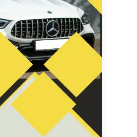
تاكسي
السويس
تاكسي
العين
السخنة
تاكسي
الغردقة
تاكسي
شرم
الشيخ
تاكسي
مايو