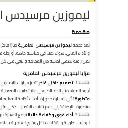
ليموزين مرسيدس ال
تاكسي
مدينة
نصر
مقدمة
تاكسي
تُعد خدمة
ليموزين مرسيدس العامرية
خيارًا فاخر
مرسي
والأداء العالي. سواء كنت في مناسبة خاصة، أو رحلة ع
مطروح
نقل راقية تضفي لمسة من الفخامة والرقي على كل ر
تاكسي
مزايا ليموزين مرسيدس العامرية
مطار
#### 1.
تصميم داخلي فاخر
تتميز سيارات الليموزي
سفنكس
أجود المواد مثل الجلد الطبيعي والتشطيبات المعدنية ال
متطورة
تأتي السيارة مجهزة بأحدث أنظمة المعلوما
توصيل
الى
#### 3.
أداء قوي وكفاءة عالية
تجمع السيارة بي
مطار
للرحلات الطويلة والتنقلات داخل وخارج العامرية بسلاسة
القاهرة