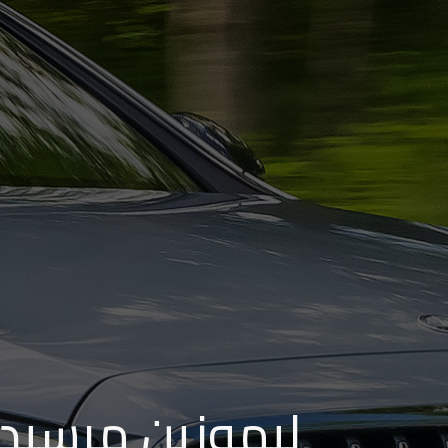
من
مطار
برج
العرب
إلى
القاهرة
ايجار
سارات
مرسيدس
حجز
ليموزين
اسكندرية
ليموزين مرسيدس
حجز