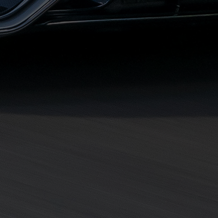
مطروح
حجز
ليموزين
مطار
سفنكس
خدمة
ليموزين
الغردقة
ليموزين
دهب
الى
القاهرة
والعكس