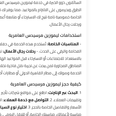
السائقون ذوو الخبرة في خدمة ليموزين مرسيدس العا
الطرق ويحرصون على الالتزام بالمواعيد، مما يوفر لك ت
توصيل
الخاصة خصوصية تامة تتيح لك الاسترخاء أو متابعة أعما
مطار
ورحلات رجال الأعمال.
القاهرة
استخدامات ليموزين مرسيدس العامرية
توصيل
-
المناسبات الخاصة:
تُستخدم هذه الخدمة في حفلات 
من
الفخامة والرقي على الحدث. -
رحلات رجال الأعمال:
تو
مطار
بالاستعداد للاجتماعات أو الاسترخاء قبل المواعيد الها
القاهرة
المناطق المجاورة لمن يبحث عن تجربة نقل فاخرة تختلف
الخدمة وصولك إلى مطار القاهرة الدولي أو مطارات أ
توصيل
من
كيفية حجز ليموزين مرسيدس العامرية
مطار
1.
البحث عبر الإنترنت:
اطلع على مواقع شركات تأجير ا
القاهرة
الى
وتقييمات العملاء. 2.
التواصل مع خدمة العملاء:
ات
الاسكندرية
الأسعار والتفاصيل الخاصة بالحجز. 3.
اختيار نوع السيا
مناسبة لأعمالك، مناسبتك الخاصة، أو للتنقل اليومي. 4.