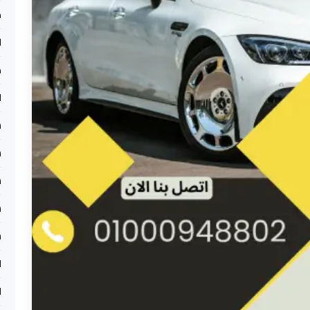
م
ا
م
ا
س
س
س
س
س
ل
ل