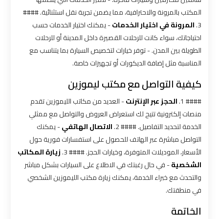
المكتب بالمرونة والاحترافية، مما يضمن تجربة نقل استثنائية. ####
شركه
3.
المرونة في اختيار الخدمات
- يمكنك اختيار الخدمات حسب
ليموزين
احتياجاتك، سواء كانت للرحلات القصيرة داخل المدينة أو للرحلات
في
الطويلة بين المدن. - توفر خيارات لتخصيص السيارة بما يتناسب مع
القاهره
المناسبة مثل إضافة الديكورات أو تجهيزات خاصة.
ليموزين
كيفية التواصل مع مكتب ليموزين
اسكندرية
#### 1.
الحجز عبر الإنترنت
- العديد من مكاتب الليموزين تقدم
القاهرة
منصات إلكترونية تتيح لك استعراض العروض والتواصل مع ممثلي
الخدمة لتحديد التفاصيل. #### 2.
الاتصال الهاتفي
- يمكنك
ليموزين
التواصل مباشرة عبر الهاتف للحصول على استفسارات فورية حول
الإسكندرية
الأسعار، الموديلات المتوفرة، وخيارات الحجز. #### 3.
زيارة المكاتب
من
الشخصية
- في حال رغبتك في الاطلاع على السيارات بشكل مباشر
مطار
والتحدث مع خبراء الخدمة، يمكنك زيارة مكتب الليموزين الشخصي
القاهرة
في منطقتك.
ليموزين
الخاتمة