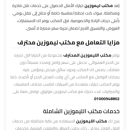
الاسكندرية
يُعد
مكتب ليموزين
خيارك الأمثل للحصول على خدمات نقل فاخرة
القاهرة
ومتكاملة. سواء كنت تخطط لمناسبة خاصة أو تحتاج إلى تنقل يومي
بأعلى درجات الراحة والخصوصية، فإن المكتب يوفر لك الاستشارات،
ليموزين
العروض، والتنسيق اللازم لضمان تجربة سفر مميزة لا تُنسى.
الاسكندريه
الغردقه
مزايا التعامل مع مكتب ليموزين محترف
يوفر
مكتب الليموزين المحترف
مجموعة من المزايا التي تميزه
ليموزين
عن الحجز العشوائي. تحصل على سعر واضح ومحدد مسبقاً دون
الاسكندريه
مفاجآت. يضمن لك المكتب وجود سائق مرخص ومؤمن عليه.
الي
يمكنك التواصل مع المكتب في أي وقت لتعديل الحجز أو تأكيده. كما
السويس
يوفر المكتب خيارات متعددة من السيارات لتناسب مختلف المناسبات
والميزانيات. لبدء حجزك مع مكتب ليموزين موثوق، تواصل معنا على
ليموزين
.
01000948802
الاسكندريه
شرم
خدمات مكتب الليموزين الشاملة
الشيخ
يتيح لك
مكتب الليموزين
الاستفادة من باقة متكاملة من خدمات
النقل الفاخر، بما في ذلك رحلات المطار، والتنقلات اليومية، وخدمات