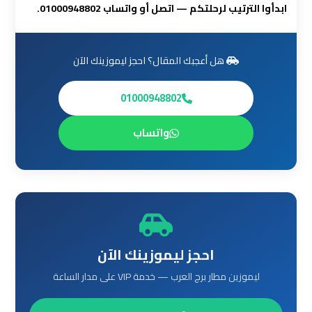
ابدأوا الترتيب لرحلتكم — اتصل أو واتساب 01000948802.
أسعار
ليموزين
هل أعجبك المقال؟ احجز ليموزينك الآن
مطار
القاهرة
01000948802
الخط
الساخن
واتساب
ليموزين
مطار
القاهرة
الي
اسكندرية
احجز ليموزينك الآن
ليموزين
ليموزين مطار برج العرب — خدمة VIP على مدار الساعة
مطار
برج