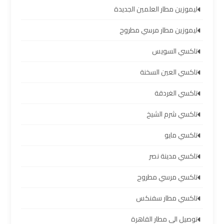
ليموزين مطار العلمين الجديدة
ليموزين
ليموزين مطار مرسي مطروح
برج
العرب
تاكسي السويس
العين
السخنة
تاكسي العين السخنة
تاكسي الغردقة
ليموزين
برج
تاكسي شرم الشيخ
العرب
دهب
تاكسي مايو
تاكسي مدينة نصر
ليموزين
برج
تاكسي مرسي مطروح
العرب
تاكسي مطار سفنكس
راس
سدر
توصيل الى مطار القاهرة