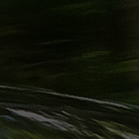
ليموزين
الساحل
الشمالي
حجز
ليموزين
العين
السخنة
حجز
ليموزين
شرم
الشيخ
حجز
ليموزين
مرسى