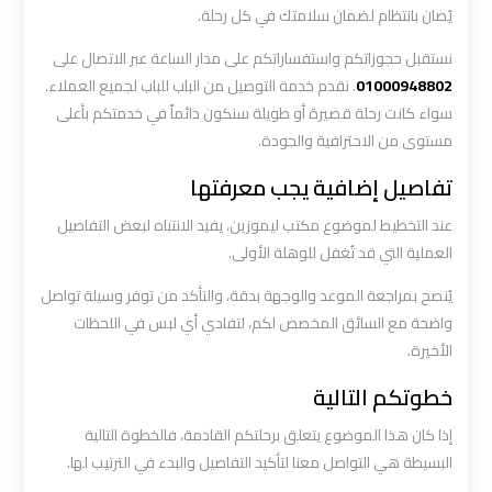
يُصان بانتظام لضمان سلامتك في كل رحلة.
ليموزين
نستقبل حجوزاتكم واستفساراتكم على مدار الساعة عبر الاتصال على
المطار
01000948802
. نقدم خدمة التوصيل من الباب للباب لجميع العملاء.
الخط
سواء كانت رحلة قصيرة أو طويلة سنكون دائماً في خدمتكم بأعلى
الساخن
مستوى من الاحترافية والجودة.
تفاصيل إضافية يجب معرفتها
ليموزين
توصيل
عند التخطيط لموضوع مكتب ليموزين، يفيد الانتباه لبعض التفاصيل
المطار
العملية التي قد تُغفل للوهلة الأولى.
يُنصح بمراجعة الموعد والوجهة بدقة، والتأكد من توفر وسيلة تواصل
ليموزين
واضحة مع السائق المخصص لكم، لتفادي أي لبس في اللحظات
مطار
الأخيرة.
اكتوبر
خطوتكم التالية
ليموزين
إذا كان هذا الموضوع يتعلق برحلتكم القادمة، فالخطوة التالية
مطار
البسيطة هي التواصل معنا لتأكيد التفاصيل والبدء في الترتيب لها.
القاهرة