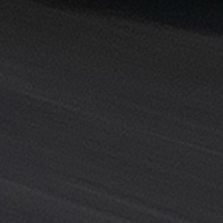
خدمة
ليموزين
المطار
خدمة
ليموزين
مطار
القاهرة
خدمه
vip
رقم
تليفون
ليموزين
مطار