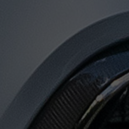
توصيل
من
مطار
القاهرة
لجميع
المدن
المصرية
حجز
ليموزين
المطار
حجز
ليموزين
مطار
القاهرة