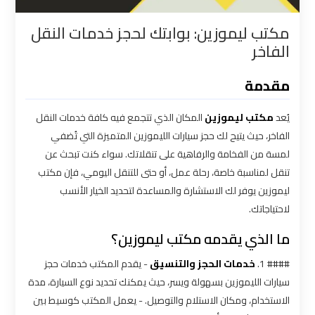
القاهرة
مكتب ليموزين: بوابتك لحجز خدمات النقل
الفاخر
شركات
توصيل
مقدمة
من
مطار
يُعد
مكتب ليموزين
المكان الذي تتجمع فيه كافة خدمات النقل
القاهرة
الفاخر، حيث يتيح لك حجز سيارات الليموزين المتميزة التي تُضفي
لمسة من الفخامة والرفاهية على تنقلاتك. سواء كنت تبحث عن
شركات
تنقل لمناسبة خاصة، رحلة عمل، أو حتى للتنقل اليومي، فإن مكتب
ليموزين
ليموزين يوفر لك الاستشارة والمساعدة لتحديد الخيار الأنسب
القاهرة
لاحتياجاتك.
ما الذي يقدمه مكتب ليموزين؟
شركات
ليموزين
#### 1.
خدمات الحجز والتنسيق
- يقدم المكتب خدمات حجز
المطار
سيارات الليموزين بسهولة ويسر، حيث يمكنك تحديد نوع السيارة، مدة
الاستخدام، ومكان الاستلام والتوصيل. - يعمل المكتب كوسيط بين