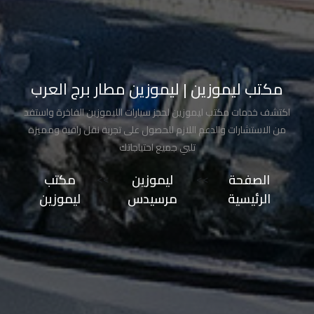
تاكسي
مدينة
نصر
مكتب ليموزين | ليموزين مطار برج العرب
تاكسي
اكتشف خدمات مكتب ليموزين لحجز سيارات الليموزين الفاخرة واستفد
مرسي
من الاستشارات والدعم اللازم للحصول على تجربة نقل راقية ومميزة
مطروح
تلبي جميع احتياجاتك
تاكسي
الصفحة
>>
ليموزين
>>
مكتب
مطار
الرئيسية
مرسيدس
ليموزين
سفنكس
توصيل
الى
مطار
القاهرة