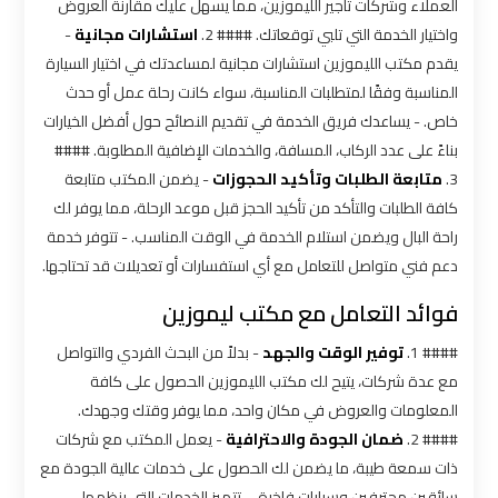
شركات
العملاء وشركات تأجير الليموزين، مما يسهل عليك مقارنة العروض
ليموزين
واختيار الخدمة التي تلبي توقعاتك. #### 2.
استشارات مجانية
-
بالقاهرة
يقدم مكتب الليموزين استشارات مجانية لمساعدتك في اختيار السيارة
المناسبة وفقًا لمتطلبات المناسبة، سواء كانت رحلة عمل أو حدث
شركات
خاص. - يساعدك فريق الخدمة في تقديم النصائح حول أفضل الخيارات
ليموزين
بناءً على عدد الركاب، المسافة، والخدمات الإضافية المطلوبة. ####
في
3.
متابعة الطلبات وتأكيد الحجوزات
- يضمن المكتب متابعة
القاهرة
كافة الطلبات والتأكد من تأكيد الحجز قبل موعد الرحلة، مما يوفر لك
راحة البال ويضمن استلام الخدمة في الوقت المناسب. - تتوفر خدمة
شركة
دعم فني متواصل للتعامل مع أي استفسارات أو تعديلات قد تحتاجها.
ليموزين
فوائد التعامل مع مكتب ليموزين
القاهرة
#### 1.
توفير الوقت والجهد
- بدلاً من البحث الفردي والتواصل
مع عدة شركات، يتيح لك مكتب الليموزين الحصول على كافة
شركة
المعلومات والعروض في مكان واحد، مما يوفر وقتك وجهدك.
ليموزين
#### 2.
ضمان الجودة والاحترافية
- يعمل المكتب مع شركات
مطار
القاهرة
ذات سمعة طيبة، ما يضمن لك الحصول على خدمات عالية الجودة مع
سائقين محترفين وسيارات فاخرة. - تتميز الخدمات التي ينظمها