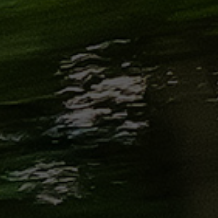
من
مطار
برج
العرب
إلى
القاهرة
ايجار
سارات
مرسيدس
حجز
ليموزين
اسكندرية
حجز