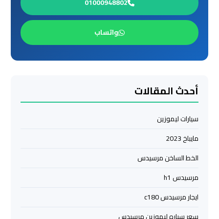
01000948802
العرب
الي
مرسي
واتساب
مطروح
ليموزين
من
أحدث المقالات
الاسكندرية
الى
مطار
سيارات ليموزين
القاهرة
مايباخ 2023
ليموزين
الخط الساخن مرسيدس
من
مرسيدس h1
القاهرة
للاسكندرية
ايجار مرسيدس c180
سعر سياره ليموزين مرسيدس