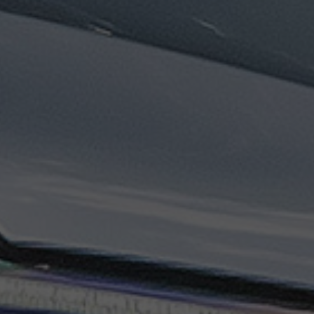
تاكسي
السويس
تاكسي
العين
السخنة
تاكسي
الغردقة
تاكسي
شرم
الشيخ
تاكسي
مايو