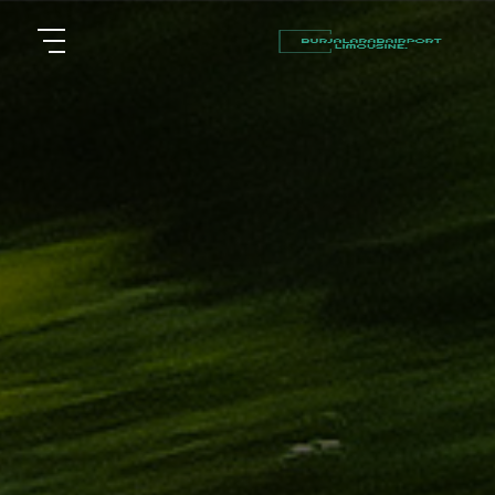
أسعار
الرئيسية
توصيل
مطار
من نحن
برج
العرب
مقالات
شركات
خدماتنا
تأجير
سيارات
اتصل بنا
في
الاسكندرية
EN
ليموزين
AR
القاهرة
الاسكندرية