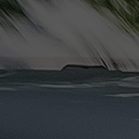
ليموزين
مرسيدس
ايجار
بالسائق
فى
مصر
ليموزين
مطار
العلمين
الجديدة
ليموزين
مطار
مرسي
مطروح