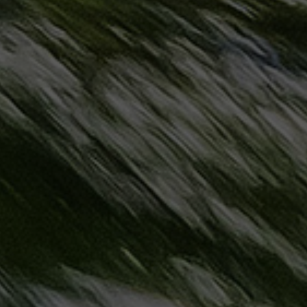
مطروح
حجز
ليموزين
مطار
سفنكس
خدمة
ليموزين
الغردقة
ليموزين
دهب
الى
القاهرة
والعكس