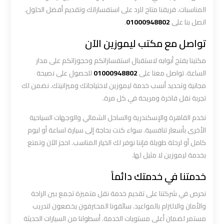
ليموزين
المناسبات. فريقنا متاح للرد على استفساراتك وتقديم أفضل الحلول.
الاسكندريه
اتصل بنا على
01000948802
.
مطروح
تواصل مع مكتب ليموزين الآن
ليموزين
مكتبنا يفتح أبوابه لاستقبال استفساراتكم وحجوزاتكم على مدار
البحر
الساعة. تواصل معنا على
01000948802
للحصول على نصيحة
الأحمر
مجانية وتحديد أنسب خدمة ليموزين لاحتياجاتك وميزانيتك. نضمن لك
من
تجربة نقل فاخرة ومريحة في كل مرة.
مطار
نخدم القاهرة والإسكندرية والساحل الشمالي والوجهات السياحية
القاهرة
الأخرى بأسعار تنافسية. سواء كنت بحاجة إلى سيارة لساعة أو ليوم
كامل أو لرحلة طويلة فإننا نوفر لك الخيار المناسب. احجز الآن وتمتع
ليموزين
بخدمة ليموزين لا مثيل لها.
السخنة
خدمتنا في خدمتك دائماً
ليموزين
نحرص في شركتنا على تقديم خدمة نقل متميزة تجمع بين الراحة
القاهرة
والأمان والالتزام بالمواعيد. سائقونا المحترفون يخضعون لتدريب
اسكندرية
مستمر لضمان أعلى مستويات الخدمة. أسطولنا من السيارات الحديثة