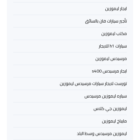
ايجار ليموزين
ليموزين
مرسي
تأجير سيارات فان بالسائق
مطروح
مكتب ليموزين
ليموزين
سيارات h1 للايجار
رأس
مرسيدس ليموزين
سدر
ايجار مرسيدس s400
ليموزين
تورست لايجار سيارات مرسيدس ليموزين
برج
العرب
سياره ليموزين مرسيدس
الغردقة
ليموزين جي كلاس
ليموزين
مايباخ ليموزين
برج
ليموزين مرسيدس وسط البلد
العرب