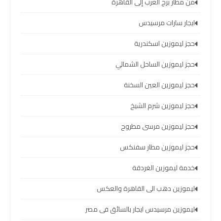
من مطار برج العرب إلى القاهرة
والإسكندرية
ايجار سارات مرسيدس
شركات
حجز ليموزين اسكندرية
توصيل
مطار
حجز ليموزين الساحل الشمالي
برج
العرب
حجز ليموزين العين السخنة
حجز ليموزين شرم الشيخ
ليموزين
برج
حجز ليموزين مرسى مطروح
العرب
العجمي
حجز ليموزين مطار سفنكس
خدمة ليموزين الغردقة
ليموزين
برج
ليموزين دهب الى القاهرة والعكس
العرب
ليموزين مرسيدس ايجار بالسائق فى مصر
العاصمة