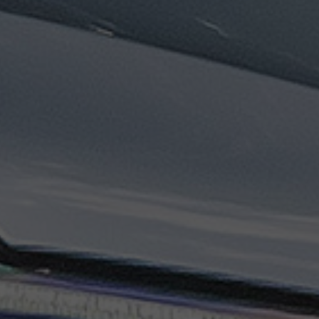
تاكسي
السويس
تاكسي
العين
السخنة
تاكسي
الغردقة
تاكسي
شرم
الشيخ
تاكسي
مايو