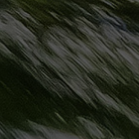
مطروح
حجز
ليموزين
مطار
سفنكس
خدمة
ليموزين
الغردقة
ليموزين
دهب
الى
القاهرة
والعكس