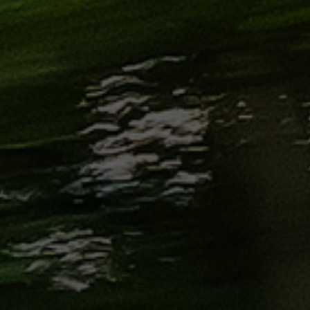
من
مطار
برج
العرب
إلى
القاهرة
ايجار
سارات
مرسيدس
حجز
ليموزين
اسكندرية
حجز