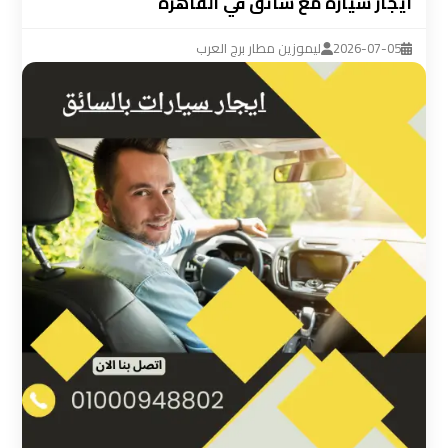
ايجار سياره مع سائق في القاهره
ليموزين
مطار
2026-07-05
ليموزين مطار برج العرب
القاهرة
سيارة
خاصة
بالسائق
شركات
الليموزين
فى
القاهرة
شركات
الليموزين
في
مطار