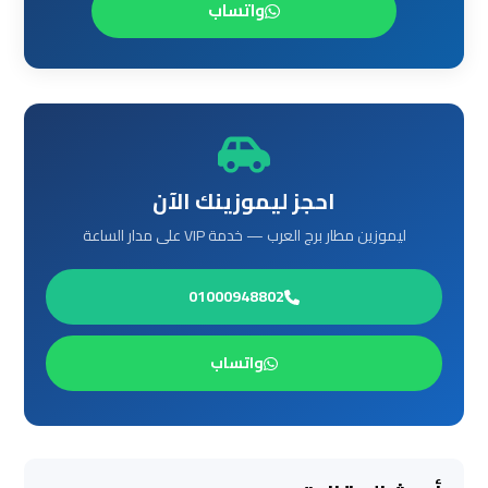
ليموزين
واتساب
من
مطار
القاهرة
مطار
القاهرة
احجز ليموزينك الآن
ليموزين
ليموزين مطار برج العرب — خدمة VIP على مدار الساعة
ليموزين
01000948802
مطار
شرم
الشيخ
واتساب
ليموزين
مطار
الغردقة