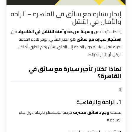
القاهرة
إيجار سيارة مع سائق في القاهرة – الراحة
والأمان في التنقل
شركات
توصيل
إذا كنت تبحث عن
وسيلة مريحة وآمنة للتنقل في القاهرة
، فإن
من
استئجار سيارة مع سائق
هو الخيار المثالي. توفر هذه الخدمة
مطار
تجربة تنقل سلسة دون الحاجة إلى القلق بشأن زحام الطرق، أماكن
القاهرة
الركن، أو اتباع الخرائط
لماذا تختار تأجير سيارة مع سائق في
شركات
القاهرة؟
ليموزين
القاهرة
#
شركات
1. الراحة والرفاهية
ليموزين
يمنحك
وجود سائق محترف
فرصة للاستمتاع بالرحلة دون عناء
المطار
القيادة #