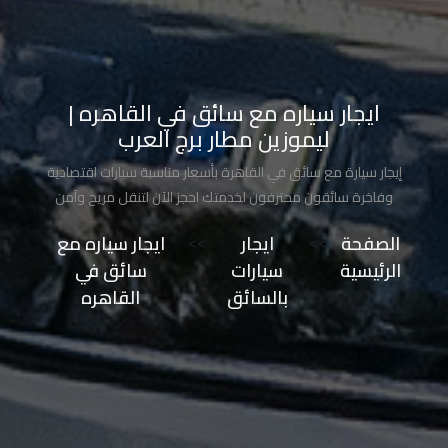
تاكسي
مدينة
نصر
ايجار سياره مع سائق في القاهره |
ليموزين مطار برج العرب
تاكسي
مرسي
إيجار سيارة مع سائق في القاهرة بأسعار مناسبة سيارات اقتصادية
مطروح
وفاخرة سائقون محترفون لخدمتك احجز الآن لتنقل مريح وآمن
الصفحة
>>
ايجار
>>
ايجار سياره مع
تاكسي
الرئيسية
سيارات
سائق في
مطار
بالسائق
القاهره
سفنكس
توصيل
الى
مطار
القاهرة