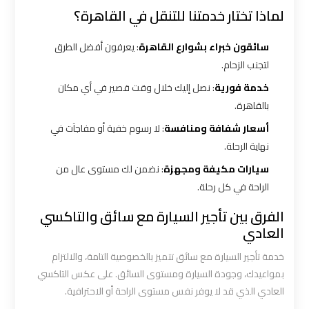
الاسكندرية
لماذا تختار خدمتنا للتنقل في القاهرة؟
القاهرة
سائقون خبراء بشوارع القاهرة
: يعرفون أفضل الطرق
ليموزين
لتجنب الزحام.
الاسكندريه
خدمة فورية
: نصل إليك خلال وقت قصير في أي مكان
الغردقه
بالقاهرة.
أسعار شفافة ومنافسة
: لا رسوم خفية أو مفاجآت في
ليموزين
نهاية الرحلة.
الاسكندريه
الي
سيارات مكيفة ومجهزة
: نضمن لك مستوى عال من
السويس
الراحة في كل رحلة.
الفرق بين تأجير السيارة مع سائق والتاكسي
ليموزين
العادي
الاسكندريه
خدمة تأجير السيارة مع سائق تتميز بالخصوصية التامة، والالتزام
شرم
بمواعيدك، وجودة السيارة ومستوى السائق. على عكس التاكسي
الشيخ
العادي الذي قد لا يوفر نفس مستوى الراحة أو الاحترافية.