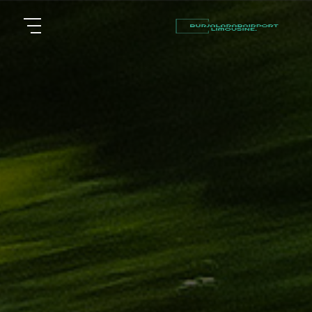
أسعار
الرئيسية
توصيل
مطار
من نحن
برج
العرب
مقالات
شركات
خدماتنا
تأجير
سيارات
اتصل بنا
في
الاسكندرية
EN
ليموزين
AR
القاهرة
الاسكندرية