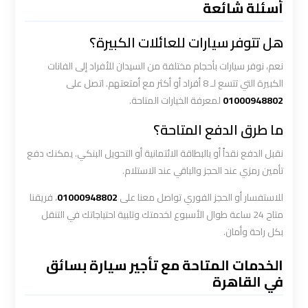
أسئلة شائعة
ليموزين
هل تتوفر سيارات للعائلات الكبيرة؟
المطار
الخط
نعم، نوفر سيارات بأحجام مختلفة من السيدان للأفراد إلى الفانات
الساخن
الكبيرة التي تتسع لـ 8 أفراد أو أكثر مع أمتعتهم. اتصل على
01000948802
لمعرفة الخيارات المتاحة.
ليموزين
ما طرق الدفع المتاحة؟
توصيل
نقبل الدفع نقداً أو بالبطاقة الائتمانية أو التحويل البنكي. يمكنك دفع
المطار
تأمين رمزي عند الحجز والباقي عند الاستلام.
ليموزين
للاستفسار أو الحجز الفوري تواصل معنا على
01000948802
، فريقنا
مطار
متاح 24 ساعة طوال الأسبوع لخدمتك وتلبية احتياجاتك في التنقل
اكتوبر
بكل راحة وأمان.
الخدمات المتاحة مع تأجير سيارة بسائق
ليموزين
في القاهرة
مطار
القاهرة