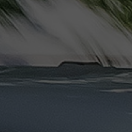
ليموزين
مرسيدس
ايجار
بالسائق
فى
مصر
ليموزين
مطار
العلمين
الجديدة
ليموزين
مطار
مرسي
مطروح