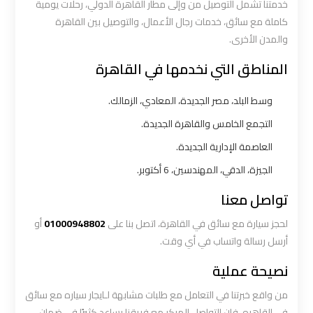
خدمتنا تشمل التوصيل من وإلى مطار القاهرة الدولي، رحلات يومية
أسعار
كاملة مع سائق، خدمات رجال الأعمال، والتوصيل بين القاهرة
والمدن الأخرى.
ليموزين
المناطق التي نخدمها في القاهرة
مطار
القاهرة
وسط البلد، مصر الجديدة، المعادي، الزمالك.
الخط
الساخن
التجمع الخامس والقاهرة الجديدة.
العاصمة الإدارية الجديدة.
ليموزين
الجيزة، الدقي، المهندسين، 6 أكتوبر.
مطار
تواصل معنا
القاهرة
الي
لحجز سيارة مع سائق في القاهرة، اتصل بنا على
01000948802
أو
اسكندرية
أرسل رسالة واتساب في أي وقت.
نصيحة عملية
ليموزين
مطار
من واقع خبرتنا في التعامل مع طلبات مشابهة لـايجار سياره مع سائق
برج
في القاهره، فإن التواصل المبكر مع فريقنا يساعد كثيرًا في ضمان