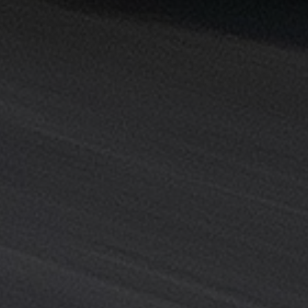
خدمة
ليموزين
المطار
خدمة
ليموزين
مطار
القاهرة
خدمه
vip
رقم
تليفون
ليموزين
مطار