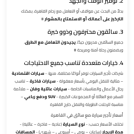
2. توفير الوقت والجهد
شركات
ليموزين
بدلاً من البحث عن مواقف أو التعامل مع زحام القاهرة، يمكنك
بالقاهرة
التركيز على أعمالك أو الاستمتاع بالمشوار
#
3. سائقون محترفون وذوو خبرة
شركات
ليموزين
جميع السائقين مدربون جيدًا،
يجيدون التعامل مع الطرق
،
في
ويضمنون رحلة آمنة ومريحة #
القاهرة
4. خيارات متعددة تناسب جميع الاحتياجات
شركة
شركات تأجير السيارات توفر أنواعًا مختلفة، منها: -
سيارات اقتصادية
ليموزين
– مثالية للتنقل اليومي بأسعار معقولة -
سيارات فاخرة
– تناسب
القاهرة
رجال الأعمال والمناسبات الخاصة -
سيارات عائلية وفان
– ملائمة
للسفر مع العائلة أو المجموعات الكبيرة -
SUV ودفع رباعي
–
شركة
مناسبة للرحلات الطويلة والتنقل خارج القاهرة
ليموزين
أسعار تأجير سيارة مع سائق في القاهرة
مطار
تختلف الأسعار حسب: -
نوع السيارة
(عادية – فاخرة – عائلية) -
القاهرة
مدة الإيجار
(ساعات – يومي – أسبوعي – شهري) -
المسافات