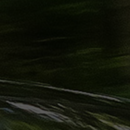
ليموزين
الساحل
الشمالي
حجز
ليموزين
العين
السخنة
حجز
ليموزين
شرم
الشيخ
حجز
ليموزين
مرسى