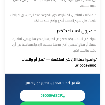
العرب
تجربة سلسة.
الي
مرسي
كلما كانت التفاصيل المُشاركة أدق (الموعد، عدد الركاب، أي احتياجات
مطروح
خاصة)، كان تجهيز الخدمة أسرع وأكثر ملاءمة لكم.
جاهزون لمساعدتكم
ليموزين
سواء كان استفساركم بخصوص ايجار سياره مع سائق في القاهره
من
بسيطًا أو يحتاج تفاصيل أكثر، فريقنا مستعد للرد والمساعدة في أي
الاسكندرية
وقت مناسب لكم.
الى
مطار
تواصلوا معنا الآن لأي استفسار — اتصل أو واتساب
القاهرة
01000948802.
ليموزين
من
هل أعجبك المقال؟ احجز ليموزينك الآن
القاهرة
للاسكندرية
01000948802