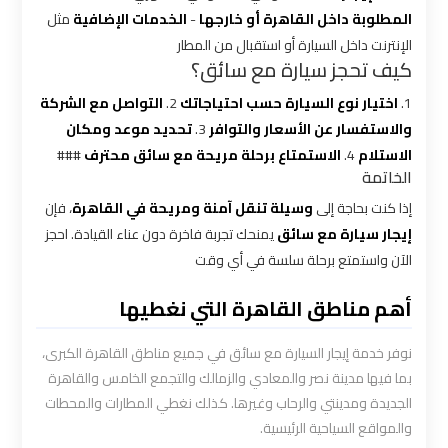
المطلوبة داخل القاهرة أو خارجها
-
الخدمات الإضافية
مثل
شركه
الإنترنت داخل السيارة أو استقبال من المطار
ليموزين
كيف تحجز سيارة مع سائق؟
في
1.
اختيار نوع السيارة حسب احتياجاتك
2.
التواصل مع الشركة
القاهره
والاستفسار عن الأسعار والتوافر
3.
تحديد موعد ومكان
الاستلام
4.
الاستمتاع برحلة مريحة مع سائق محترف
###
ليموزين
الخاتمة
اسكندرية
إذا كنت بحاجة إلى
وسيلة تنقل آمنة ومريحة في القاهرة
، فإن
القاهرة
إيجار سيارة مع سائق
يمنحك تجربة فاخرة دون عناء القيادة. احجز
الآن واستمتع برحلة سلسة في أي وقت
ليموزين
الإسكندرية
أهم مناطق القاهرة التي نغطيها
من
مطار
نوفر خدمة إيجار السيارة مع سائق في جميع مناطق القاهرة الكبرى،
القاهرة
بما فيها مدينة نصر والمعادي والزمالك والتجمع الخامس والقاهرة
الجديدة ومدينتي والرحاب وغيرها. كذلك نغطي المطارات والمحطات
ليموزين
والمواقع السياحية الرئيسية.