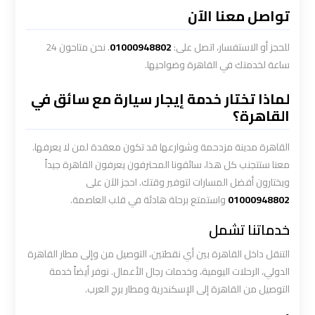
ليموزين
تواصل معنا الآن
الاسكندريه
مطروح
للحجز أو الاستفسار، اتصل على:
01000948802
. نحن متاحون 24
ساعة لخدمتك في القاهرة وضواحيها.
ليموزين
لماذا تختار خدمة إيجار سيارة مع سائق في
البحر
القاهرة؟
الأحمر
من
القاهرة مدينة مزدحمة وشوارعها قد تكون معقدة لمن لا يعرفها.
مطار
معنا ستتجنب كل هذا، سائقونا المحترفون يعرفون القاهرة جيداً
القاهرة
ويختارون أفضل المسارات لتوفير وقتك. احجز الآن على
01000948802
واستمتع برحلة هادئة في قلب العاصمة.
ليموزين
خدماتنا تشمل
السخنة
التنقل داخل القاهرة بين أي نقطتين، التوصيل من وإلى مطار القاهرة
ليموزين
الدولي، الرحلات اليومية، وخدمات رجال الأعمال. نوفر أيضاً خدمة
القاهرة
التوصيل من القاهرة إلى الإسكندرية ومطار برج العرب.
اسكندرية