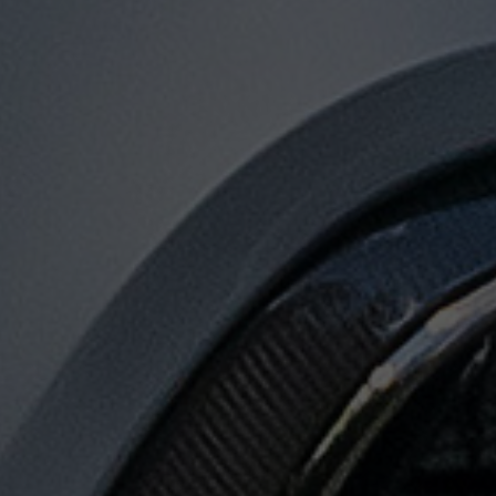
توصيل
من
مطار
القاهرة
لجميع
المدن
المصرية
حجز
ليموزين
المطار
حجز
ليموزين
مطار
القاهرة