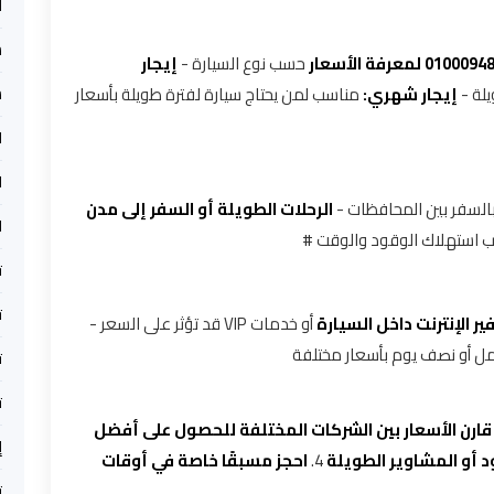
أ
س
حسب نوع السيارة -
إيجار
لة -
إيجار شهري:
مناسب لمن يحتاج سيارة لفترة طويلة بأسعار
س
ا
ا
بالسفر بين المحافظات -
الرحلات الطويلة أو السفر إلى مدن
ا
بب استهلاك الوقود والوقت #
ت
ت
ير الإنترنت داخل السيارة
أو خدمات VIP قد تؤثر على السعر -
ل أو نصف يوم بأسعار مختلفة
ت
ت
قارن الأسعار بين الشركات المختلفة للحصول على أفضل
إ
 أو المشاوير الطويلة
4.
احجز مسبقًا خاصة في أوقات
ت