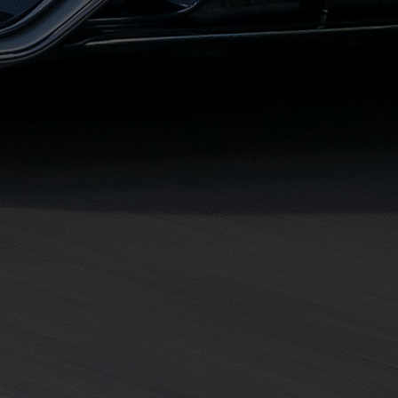
مطروح
حجز
ليموزين
مطار
سفنكس
خدمة
ليموزين
الغردقة
ليموزين
دهب
الى
القاهرة
والعكس