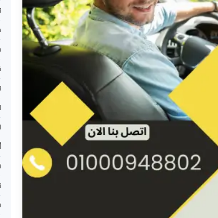
ت
س
سي
ت
ت
ا
ا
أ
ت
ت
ت