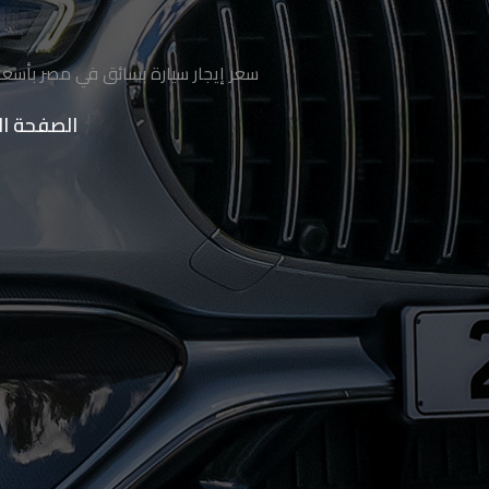
ليموزين
الساحل
سعر إيجار سيارة بسائق في مصر بأسعار
الشمالي
الصفحة ال
حجز
ليموزين
العين
السخنة
حجز
ليموزين
شرم
الشيخ
حجز
ليموزين
مرسى