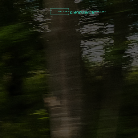
أسعار
توصيل
مطار
برج
العرب
شركات
تأجير
سيارات
في
الاسكندرية
ليموزين
القاهرة
الاسكندرية