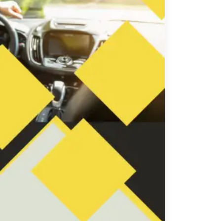
تاكسي
السويس
تاكسي
العين
السخنة
تاكسي
الغردقة
تاكسي
شرم
الشيخ
تاكسي
مايو