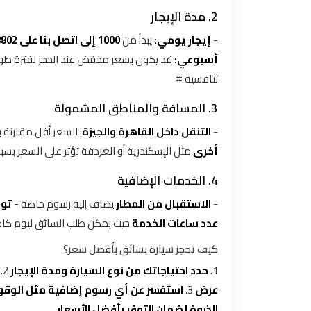
2. مدة الإيجار
توصيل
-
إيجار يومي:
يبدأ من
1000 إلى اتصل بنا على 01000948802 لمعرفة الأسعار
مطار
أسبوعي:
قد يكون بسعر مخفض عند الحجز لفترة طوي
القاهرة
تنافسية #
توصيل
3. المسافة والمناطق المشمولة
من
-
التنقل داخل القاهرة والجيزة
: السعر أقل مقارنة 
مطار
أخرى
مثل الإسكندرية أو الغردقة تؤثر على السعر بس
القاهرة
4. الخدمات الإضافية
توصيل
-
الاستقبال من المطار
يضاف إليه رسوم خاصة -
توف
من
عدد ساعات الخدمة
حيث يمكن طلب السائق ليوم كام
مطار
القاهرة
كيف تحجز سيارة بسائق بأفضل سعر؟
الى
1.
حدد احتياجاتك من نوع السيارة ومدة الإيجار
2.
الاسكندرية
عرض
3.
استفسر عن أي رسوم إضافية مثل الوقود
الذروة لضمان التوفر بأفضل الأسعار