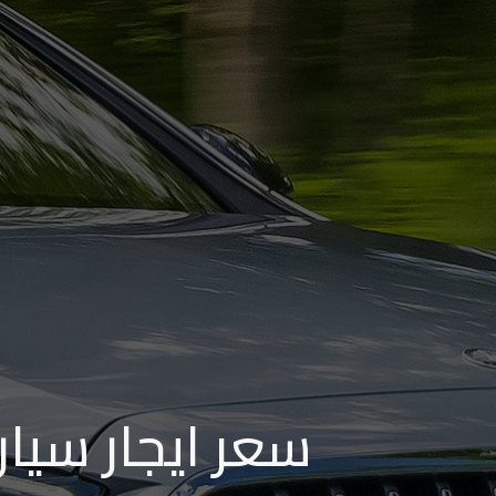
من
مطار
برج
العرب
إلى
القاهرة
ايجار
سارات
مرسيدس
حجز
ليموزين
سعر ايجار سيار
اسكندرية
حجز