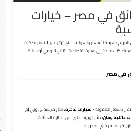
ا
ائق في مصر – خيارات
ش
بة
ا
م
المهم معرفة الأسعار والعوامل التي تؤثر عليها. توفر شركات
 سواء كنت بحاجة إلى سيارة اقتصادية للتنقل اليومي أو سيارة
س
س
ق في مصر
م
م
ا
لتنقل بأسعار معقولة -
سيارات فاخرة:
مثل مرسيدس وبي إم
م
ت عائلية وفان:
مثل تويوتا هاي اس، مثالية للعائلات
ت
طويلة والسفر خارج المدن #