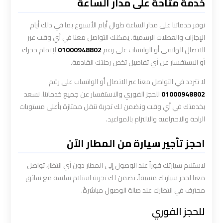
خدمة متاحة على مدار الساعة
ليموزين
الاسكندريه
نوفر خدماتنا على مدار الساعة طوال أيام الأسبوع بما في ذلك أيام
مطروح
الإجازات والعطلات الرسمية. يمكنك التواصل معنا في أي وقت عبر
الاتصال الهاتفي أو الواتساب على رقم
01000948802
لإتمام حجزك
ليموزين
أو الاستفسار عن أي تفاصيل تخص رحلتك القادمة.
البحر
لا تتردد في التواصل معنا عبر الاتصال أو الواتساب على رقم
الأحمر
01000948802
للحجز الفوري والاستفسار عن جميع خدماتنا. نسعد
من
بخدمتك في أي وقت ونضمن لك تجربة تنقل ممتازة بأعلى مستويات
مطار
الراحة والاحترافية والالتزام بالمواعيد.
القاهرة
احجز تأجير سيارة من المطار الآن
ليموزين
السخنة
لاستلام سيارتك فوراً عند الوصول إلى المطار دون أي انتظار، تواصل
معنا لحجز سيارتك مسبقاً. نضمن لك تجربة استلام سلسة مع سائق
ليموزين
محترف في انتظارك عند صالة الوصول مباشرةً.
القاهرة
للحجز الفوري
اسكندرية