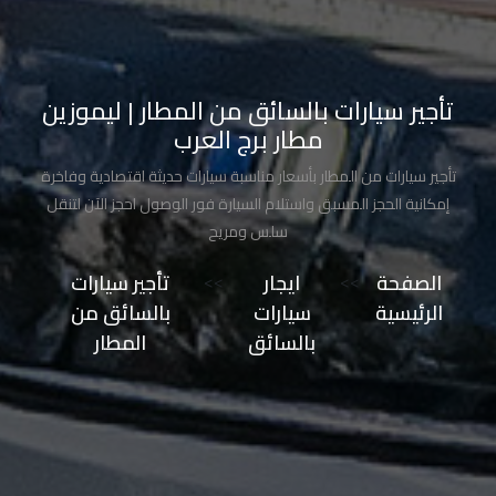
تاكسي
مدينة
نصر
تأجير سيارات بالسائق من المطار | ليموزين
مطار برج العرب
تاكسي
تأجير سيارات من المطار بأسعار مناسبة سيارات حديثة اقتصادية وفاخرة
مرسي
إمكانية الحجز المسبق واستلام السيارة فور الوصول احجز الآن لتنقل
مطروح
سلس ومريح
تاكسي
الصفحة
>>
ايجار
>>
تأجير سيارات
مطار
الرئيسية
سيارات
بالسائق من
سفنكس
بالسائق
المطار
توصيل
الى
مطار
القاهرة