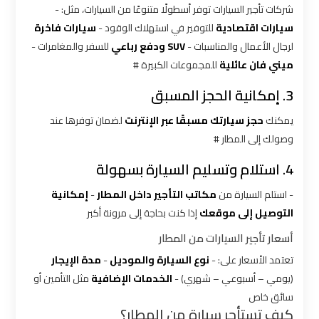
شركات
شركات تأجير السيارات توفر أسطولًا متنوعًا من السيارات، مثل: -
ليموزين
سيارات اقتصادية
للتوفير في استهلاك الوقود -
سيارات فاخرة
بالقاهرة
لرجال الأعمال والمناسبات -
SUV ودفع رباعي
للسفر والمغامرات -
ميني فان عائلية
للمجموعات الكبيرة #
شركات
3. إمكانية الحجز المسبق
ليموزين
في
يمكنك
حجز سيارتك مسبقًا عبر الإنترنت
لضمان توفرها عند
القاهرة
وصولك إلى المطار #
4. استلام وتسليم السيارة بسهولة
شركة
ليموزين
- استلم السيارة من
مكاتب التأجير داخل المطار
-
إمكانية
القاهرة
التوصيل إلى موقعك
إذا كنت بحاجة إلى مرونة أكبر
أسعار تأجير السيارات من المطار
شركة
تعتمد الأسعار على: -
نوع السيارة والموديل
-
مدة الإيجار
ليموزين
(يومي – أسبوعي – شهري) -
الخدمات الإضافية
مثل التأمين أو
مطار
سائق خاص
القاهرة
كيف تستأجر سيارة من المطار؟