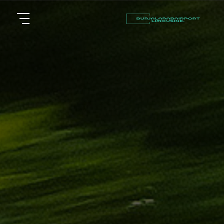
أسعار
الرئيسية
توصيل
مطار
من نحن
برج
العرب
مقالات
شركات
خدماتنا
تأجير
سيارات
اتصل بنا
في
الاسكندرية
EN
ليموزين
AR
القاهرة
الاسكندرية