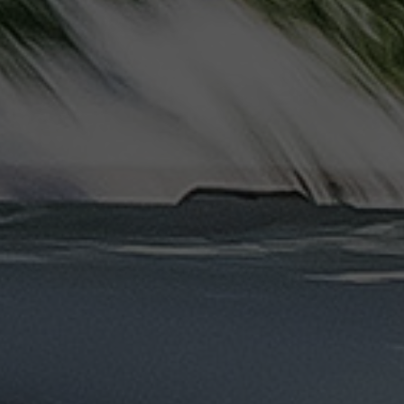
ليموزين
مرسيدس
ايجار
بالسائق
فى
مصر
ليموزين
مطار
العلمين
الجديدة
ليموزين
مطار
مرسي
مطروح