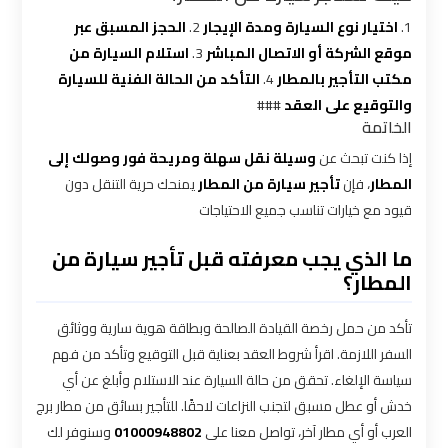
1.
اختيار نوع السيارة ومدة الإيجار
2.
الحجز المسبق عبر
شركه
موقع الشركة أو الاتصال المباشر
3.
استلام السيارة من
ليموزين
مكتب التأجير بالمطار
4.
التأكد من الحالة الفنية للسيارة
في
القاهره
والتوقيع على العقد
###
الخاتمة
إذا كنت تبحث عن
وسيلة نقل سهلة ومريحة فور وصولك إلى
ليموزين
المطار
، فإن
تأجير سيارة من المطار
يمنحك حرية التنقل دون
اسكندرية
قيود مع خيارات تناسب جميع الاحتياجات
القاهرة
ما الذي يجب معرفته قبل تأجير سيارة من
ليموزين
المطار؟
الإسكندرية
من
تأكد من حمل رخصة القيادة الصالحة وبطاقة هوية سارية ووثائق
مطار
السفر اللازمة. اقرأ شروط العقد بعناية قبل التوقيع وتأكد من فهم
القاهرة
سياسة الإلغاء. تحقق من حالة السيارة عند الاستلام وأبلغ عن أي
خدش أو عطل مسبق لتجنب النزاعات لاحقًا. للتأجير بسائق من مطار برج
ليموزين
العرب أو أي مطار آخر، تواصل معنا على
01000948802
وسنوفر لك