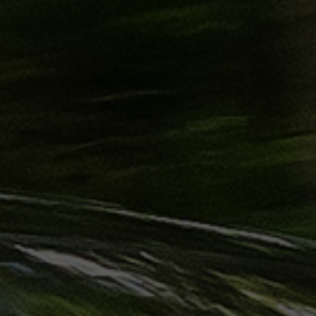
ليموزين
الساحل
الشمالي
حجز
ليموزين
العين
السخنة
حجز
ليموزين
شرم
الشيخ
حجز
ليموزين
مرسى