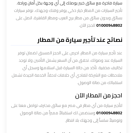
الاسكندرية
سيارة فاخرة مع سائق خبير يوصلك إلى أي وجهة بكل أمان وراحة.
القاهرة
تأجير السيارات من المطار خيار ذكي يوفر وقتك وجهدك. نوفر سيارات
بسائق وبدون سائق من مطار برج العرب ومطار القاهرة. اتصل على
01000948802
للحجز الآن.
ليموزين
الاسكندريه
نصائح عند تأجير سيارة من المطار
الغردقه
عند تأجير سيارة من المطار، احرص على الحجز المسبق لضمان توفر
ليموزين
السيارة عند وصولك. تحقق من أن السعر يشمل التأمين ولا توجد
الاسكندريه
تكاليف مخفية. تأكد من حالة السيارة قبل استلامها وسجل أي
الي
ملاحظات مع الشركة لتفادي أي خلافات لاحقاً. الخدمة الجيدة تشمل
السويس
استقبالك من صالة الوصول.
احجز من المطار الآن
ليموزين
الاسكندريه
لتأجير سيارة من أي مطار في مصر مع سائق محترف تواصل معنا على
شرم
01000948802
وسنضمن لك استقبالاً مميزاً من صالة الوصول
الشيخ
وتوصيلاً سلساً إلى وجهتك بلا انتظار.