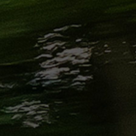
من
مطار
برج
العرب
إلى
القاهرة
ايجار
سارات
مرسيدس
حجز
ليموزين
اسكندرية
حجز