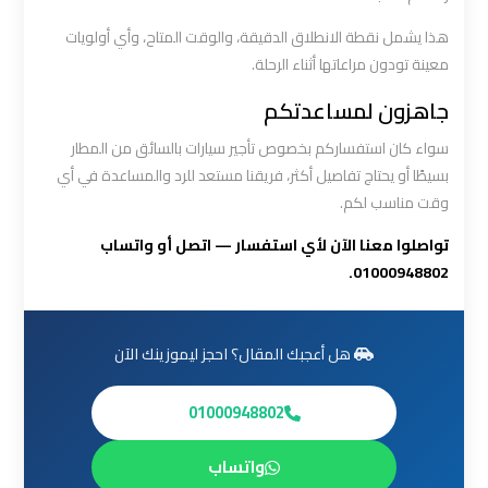
العرب
هذا يشمل نقطة الانطلاق الدقيقة، والوقت المتاح، وأي أولويات
الي
معينة تودون مراعاتها أثناء الرحلة.
مرسي
مطروح
جاهزون لمساعدتكم
سواء كان استفساركم بخصوص تأجير سيارات بالسائق من المطار
ليموزين
بسيطًا أو يحتاج تفاصيل أكثر، فريقنا مستعد للرد والمساعدة في أي
من
وقت مناسب لكم.
الاسكندرية
الى
تواصلوا معنا الآن لأي استفسار — اتصل أو واتساب
مطار
01000948802.
القاهرة
ليموزين
هل أعجبك المقال؟ احجز ليموزينك الآن
من
القاهرة
01000948802
للاسكندرية
واتساب