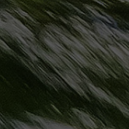
مطروح
حجز
ليموزين
مطار
سفنكس
خدمة
ليموزين
الغردقة
ليموزين
دهب
الى
القاهرة
والعكس