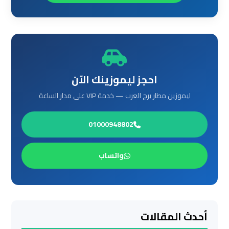
ليموزين
من
مطار
القاهرة
مطار
احجز ليموزينك الآن
القاهرة
ليموزين مطار برج العرب — خدمة VIP على مدار الساعة
ليموزين
01000948802
ليموزين
مطار
شرم
واتساب
الشيخ
ليموزين
مطار
أحدث المقالات
الغردقة