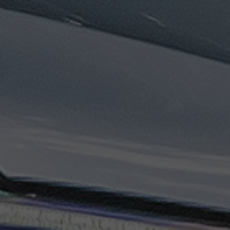
تاكسي
السويس
تاكسي
العين
السخنة
تاكسي
الغردقة
تاكسي
شرم
الشيخ
تاكسي
مايو