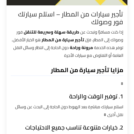
القاهرة
تأجير سيارات من المطار – استلم سيارتك
فور وصولك
شركات
توصيل
إذا كنت مسافرًا وتبحث عن
طريقة سهلة وسريعة للتنقل
فور
من
وصولك إلى المطار، فإن
تأجير سيارة من المطار
هو الخيار الأفضل.
مطار
توفر هذه الخدمة
مرونة وراحة
دون الحاجة إلى انتظار وسائل النقل
القاهرة
العامة أو التفاوض مع سيارات الأجرة
مزايا تأجير سيارة من المطار
شركات
ليموزين
#
القاهرة
1. توفير الوقت والراحة
شركات
استلم سيارتك مباشرة بعد الهبوط دون الحاجة إلى البحث عن وسائل
ليموزين
نقل أخرى #
المطار
2. خيارات متنوعة تناسب جميع الاحتياجات