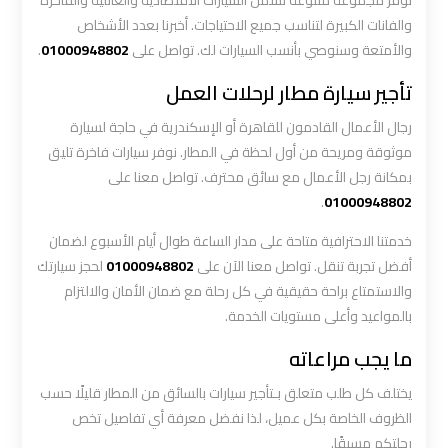
نوفر مجموعة متنوعة تشمل السيارات الاقتصادية والعائلية والفاخرة
أسعار
والفانات الكبيرة لتناسب جميع الاحتياجات. أخبرنا بعدد الأشخاص
والأمتعة وسنوصي بأنسب السيارات لك. تواصل على
01000948802
.
ليموزين
تأجير سيارة مطار لرحلات العمل
مطار
القاهرة
رجال الأعمال القادمون للقاهرة أو الإسكندرية في حاجة لسيارة
الخط
موثوقة ومريحة من أول لحظة في المطار. نوفر سيارات فاخرة تليق
الساخن
بمكانة رجل الأعمال مع سائق محترف. تواصل معنا على
.
01000948802
ليموزين
خدمتنا الاحترافية متاحة على مدار الساعة طوال أيام الأسبوع لضمان
مطار
أفضل تجربة تنقل. تواصل معنا الآن على
01000948802
لحجز سيارتك
القاهرة
والاستمتاع براحة حقيقية في كل رحلة مع ضمان الأمان والالتزام
الي
بالمواعيد وأعلى مستويات الخدمة.
اسكندرية
ما يجب مراعاته
ليموزين
يختلف كل طلب متعلق بـتأجير سيارات بالسائق من المطار قليلًا حسب
مطار
الظروف الخاصة بكل عميل، لذا نفضل معرفة أي تفاصيل تخص
برج
رحلتكم مسبقًا.