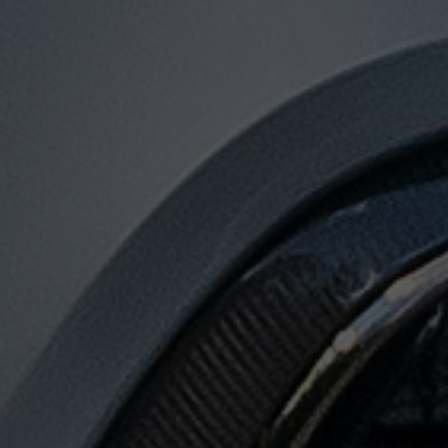
توصيل
من
مطار
القاهرة
لجميع
المدن
المصرية
حجز
ليموزين
المطار
حجز
ليموزين
مطار
القاهرة