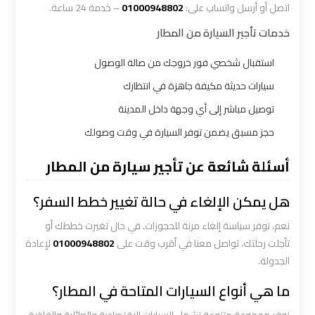
اتصل أو أرسل واتساب على:
01000948802
– خدمة 24 ساعة.
ليموزين
خدمات تأجير السيارة من المطار
المطار
استقبال شخصي فور خروجك من صالة الوصول
الخط
الساخن
سيارات حديثة مكيفة جاهزة في انتظارك
توصيل مباشر إلى أي وجهة داخل المدينة
ليموزين
حجز مسبق يضمن توفر السيارة في وقت وصولك
توصيل
المطار
أسئلة شائعة عن تأجير سيارة من المطار
هل يمكن الإلغاء في حالة تغيير خطط السفر؟
ليموزين
مطار
نعم، نوفر سياسة إلغاء مرنة للحجوزات. في حال تغيرت خططك أو
اكتوبر
تأجلت رحلتك، تواصل معنا في أقرب وقت على
01000948802
لإعادة
الجدولة.
ليموزين
ما هي أنواع السيارات المتاحة في المطار؟
مطار
القاهرة