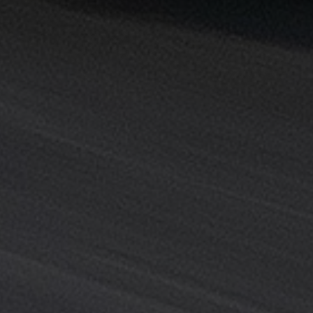
خدمة
ليموزين
المطار
خدمة
ليموزين
مطار
القاهرة
خدمه
vip
رقم
تليفون
ليموزين
مطار