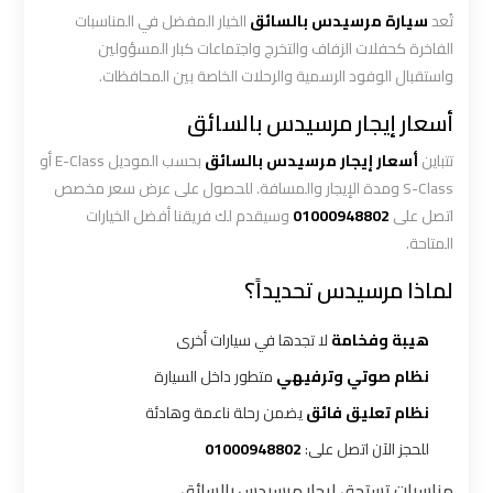
ليموزين
تُعد
سيارة مرسيدس بالسائق
الخيار المفضل في المناسبات
الاسكندريه
الفاخرة كحفلات الزفاف والتخرج واجتماعات كبار المسؤولين
مطروح
واستقبال الوفود الرسمية والرحلات الخاصة بين المحافظات.
أسعار إيجار مرسيدس بالسائق
ليموزين
البحر
تتباين
أسعار إيجار مرسيدس بالسائق
بحسب الموديل E-Class أو
الأحمر
S-Class ومدة الإيجار والمسافة. للحصول على عرض سعر مخصص
من
اتصل على
01000948802
وسيقدم لك فريقنا أفضل الخيارات
مطار
المتاحة.
القاهرة
لماذا مرسيدس تحديداً؟
ليموزين
هيبة وفخامة
لا تجدها في سيارات أخرى
السخنة
نظام صوتي وترفيهي
متطور داخل السيارة
نظام تعليق فائق
يضمن رحلة ناعمة وهادئة
ليموزين
للحجز الآن اتصل على:
01000948802
القاهرة
اسكندرية
مناسبات تستحق إيجار مرسيدس بالسائق