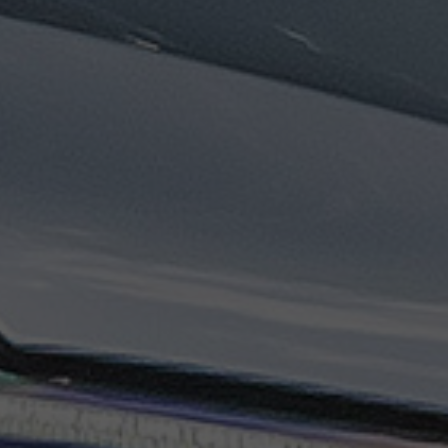
تاكسي
السويس
تاكسي
العين
السخنة
تاكسي
الغردقة
تاكسي
شرم
الشيخ
تاكسي
مايو