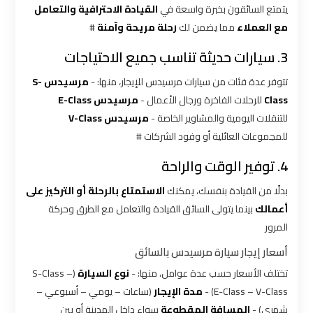
شركات
يتمتع السائقون بخبرة واسعة في
القيادة الاحترافية والتعامل
ليموزين
مع العملاء
مما يضمن لك
رحلة مريحة وآمنة
#
بالقاهرة
3. سيارات حديثة تناسب جميع الاحتياجات
شركات
تتوفر عدة فئات من سيارات مرسيدس للإيجار، منها: -
مرسيدس S-
ليموزين
Class
للرحلات الفاخرة ورجال الأعمال -
مرسيدس E-Class
في
للتنقلات اليومية والمشاوير الخاصة -
مرسيدس V-Class
القاهرة
للمجموعات العائلية أو وفود الشركات #
4. توفير الوقت والراحة
شركة
ليموزين
بدلًا من القيادة بنفسك، يمكنك
الاستمتاع بالرحلة أو التركيز على
القاهرة
أعمالك
بينما يتولى السائق القيادة والتعامل مع الطرق وحركة
المرور
شركة
أسعار إيجار سيارة مرسيدس بالسائق
ليموزين
تختلف الأسعار حسب عدة عوامل، منها: -
نوع السيارة
(S-Class –
مطار
E-Class – V-Class) -
مدة الإيجار
(ساعات – يومي – أسبوعي –
القاهرة
شهري) -
المسافة المقطوعة
سواء داخل المدينة أو بين