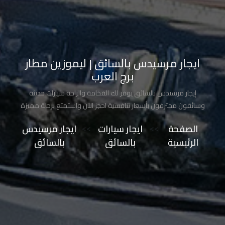
تاكسي
مدينة
نصر
ايجار مرسيدس بالسائق | ليموزين مطار
تاكسي
برج العرب
مرسي
إيجار مرسيدس بالسائق يوفر لك الفخامة والراحة سيارات حديثة
مطروح
وسائقون محترفون بأسعار تنافسية احجز الآن واستمتع برحلة مميزة
تاكسي
الصفحة
>>
ايجار سيارات
>>
ايجار مرسيدس
مطار
الرئيسية
بالسائق
بالسائق
سفنكس
توصيل
الى
مطار
القاهرة