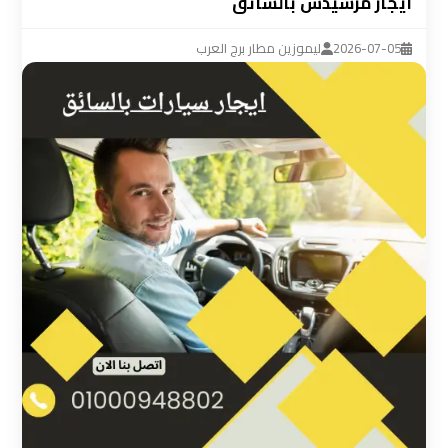
ايجار مرسيدس بالسائق
ليموزين
مطار
2026-07-05
ليموزين مطار برج العرب
القاهرة
سيارة
خاصة
بالسائق
شركات
الليموزين
فى
القاهرة
شركات
الليموزين
في
مطار