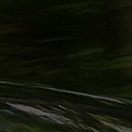
ليموزين
الساحل
الشمالي
حجز
ليموزين
العين
السخنة
حجز
ليموزين
شرم
الشيخ
حجز
ليموزين
مرسى