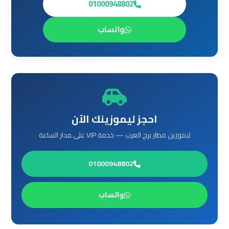
01000948802
العرب
الي
واتساب
مرسي
مطروح
ليموزين
من
الاسكندرية
الى
احجز ليموزينك الآن
مطار
ليموزين مطار برج العرب — خدمة VIP على مدار الساعة
القاهرة
01000948802
ليموزين
من
القاهرة
واتساب
للاسكندرية