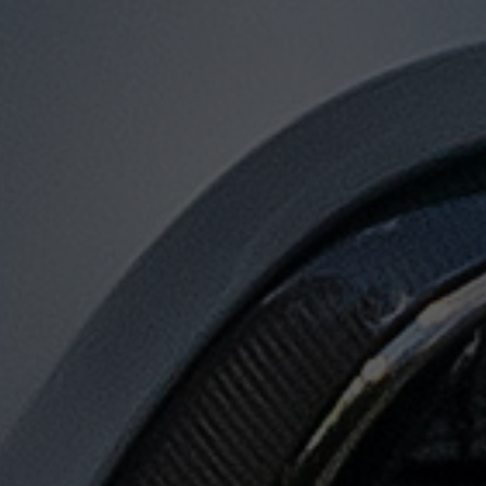
توصيل
من
مطار
القاهرة
لجميع
المدن
المصرية
حجز
ليموزين
المطار
حجز
ليموزين
مطار
القاهرة