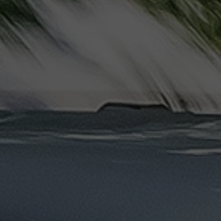
ليموزين
مرسيدس
ايجار
بالسائق
فى
مصر
ليموزين
مطار
العلمين
الجديدة
ليموزين
مطار
مرسي
مطروح