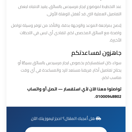
أسعار
عند التخطيط لموضوع ايجار مرسيدس بالسائق، يفيد الانتباه لبعض
التفاصيل العملية التي قد تُغفل للوهلة الأولى.
ليموزين
يُنصح بمراجعة الموعد والوجهة بدقة، والتأكد من توفر وسيلة تواصل
مطار
واضحة مع السائق المخصص لكم، لتفادي أي لبس في اللحظات
القاهرة
الأخيرة.
الخط
الساخن
جاهزون لمساعدتكم
سواء كان استفساركم بخصوص ايجار مرسيدس بالسائق بسيطًا أو
ليموزين
يحتاج تفاصيل أكثر، فريقنا مستعد للرد والمساعدة في أي وقت
مطار
مناسب لكم.
القاهرة
تواصلوا معنا الآن لأي استفسار — اتصل أو واتساب
الي
01000948802.
اسكندرية
ليموزين
هل أعجبك المقال؟ احجز ليموزينك الآن
مطار
برج