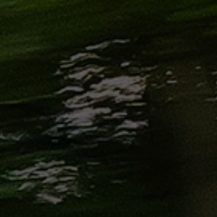
من
مطار
برج
العرب
إلى
القاهرة
ايجار
سارات
مرسيدس
حجز
ليموزين
اسكندرية
حجز