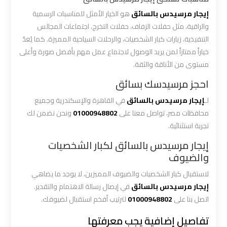
إيجار مرسيدس بالسائق
هو الخيار الأمثل للمناسبات الرسمية
ليموزين
والراقية، مثل حفلات الزفاف، حفلات التخرج، اجتماعات المجالس
المطار
التنفيذية، زيارات كبار الشخصيات، والرحلات السياحية المميزة. كما يُعدّ
الخط
خياراً ممتازاً لمن يريد الوصول لاجتماع عمل مهم بأفضل صورة وأعلى
الساخن
مستوى من الأناقة والثقة.
احجز مرسيدسك بسائق
ليموزين
لـ
إيجار مرسيدس بالسائق
في القاهرة والإسكندرية وجميع
توصيل
محافظات مصر، تواصل معنا على
01000948802
ونحن نضمن لك
المطار
تجربة استثنائية.
إيجار مرسيدس بالسائق لكبار الشخصيات
ليموزين
والضيوف
مطار
اكتوبر
لاستقبال كبار الشخصيات والضيوف المميزين، لا يوجد ما يضاهي
إيجار مرسيدس بالسائق
في إيصال رسالة الاهتمام والتقدير.
ليموزين
اتصل بنا على
01000948802
لترتيب أفخم استقبال لضيوفك.
مطار
تفاصيل إضافية يجب معرفتها
القاهرة