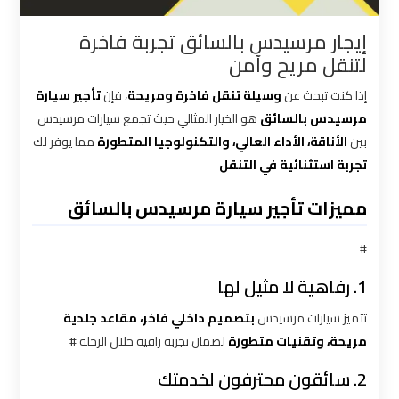
القاهرة
إيجار مرسيدس بالسائق تجربة فاخرة
لتنقل مريح وآمن
شركات
توصيل
إذا كنت تبحث عن
وسيلة تنقل فاخرة ومريحة
، فإن
تأجير سيارة
من
مرسيدس بالسائق
هو الخيار المثالي حيث تجمع سيارات مرسيدس
مطار
بين
الأناقة، الأداء العالي، والتكنولوجيا المتطورة
مما يوفر لك
القاهرة
تجربة استثنائية في التنقل
مميزات تأجير سيارة مرسيدس بالسائق
شركات
ليموزين
#
القاهرة
1. رفاهية لا مثيل لها
شركات
تتميز سيارات مرسيدس
بتصميم داخلي فاخر، مقاعد جلدية
ليموزين
مريحة، وتقنيات متطورة
لضمان تجربة راقية خلال الرحلة #
المطار
2. سائقون محترفون لخدمتك