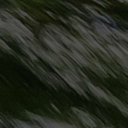
مطروح
حجز
ليموزين
مطار
سفنكس
خدمة
ليموزين
الغردقة
ليموزين
دهب
الى
القاهرة
والعكس