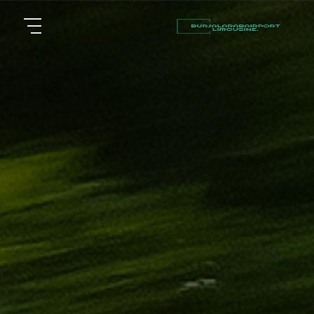
أسعار
الرئيسية
توصيل
مطار
من نحن
برج
العرب
مقالات
شركات
خدماتنا
تأجير
سيارات
اتصل بنا
في
الاسكندرية
EN
ليموزين
AR
القاهرة
الاسكندرية