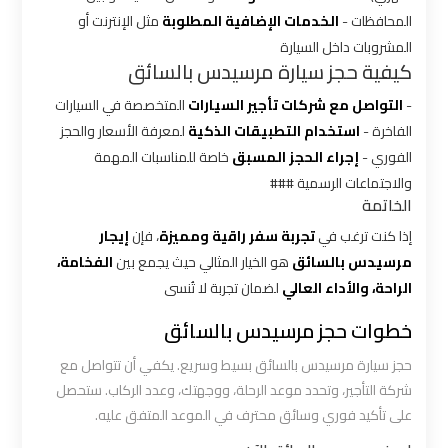
المحافظات -
الخدمات الإضافية المطلوبة
مثل الإنترنت أو
شركه
المشروبات داخل السيارة
ليموزين
كيفية حجز سيارة مرسيدس بالسائق
في
القاهره
-
التواصل مع شركات تأجير السيارات
المتخصصة في السيارات
الفاخرة -
استخدام التطبيقات الذكية
لمعرفة الأسعار والحجز
الفوري -
إجراء الحجز المسبق
خاصة للمناسبات المهمة
ليموزين
والاجتماعات الرسمية ###
اسكندرية
الخاتمة
القاهرة
إذا كنت ترغب في
تجربة سفر راقية ومميزة
، فإن
إيجار
مرسيدس بالسائق
هو الخيار المثالي حيث يجمع بين
الفخامة،
ليموزين
الراحة، والأداء العالي
لضمان تجربة لا تُنسى
الإسكندرية
من
خطوات حجز مرسيدس بالسائق
مطار
حجز سيارة مرسيدس بالسائق بسيط وسريع. يكفي أن تتواصل مع
القاهرة
شركة التأجير، وتحدد موعد الرحلة، ووجهتك، وعدد الركاب. ستحصل
على تأكيد فوري وسائق محترف في الموعد المتفق عليه.
ليموزين