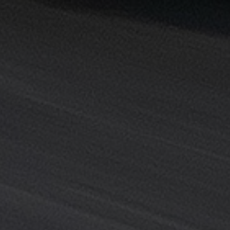
خدمة
ليموزين
المطار
خدمة
ليموزين
مطار
القاهرة
خدمه
vip
رقم
تليفون
ليموزين
مطار